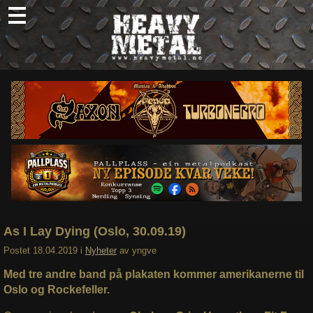
Skip
to
content
Nyheter
Omtaler
Intervjuer
Om oss
Abonner
Søk
etter:
As I Lay Dying (Oslo, 30.09.19)
Postet
18.04.2019
i
Nyheter
av
yngve
Med tre andre band på plakaten kommer amerikanerne til
Oslo og Rockefeller.