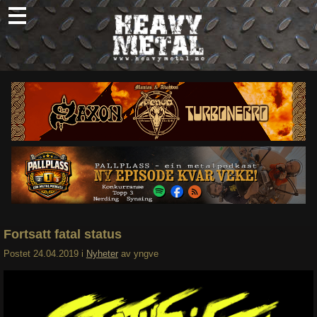
Skip
to
content
Nyheter
Omtaler
Intervjuer
Om oss
Abonner
Søk
etter:
Fortsatt fatal status
Postet
24.04.2019
i
Nyheter
av
yngve