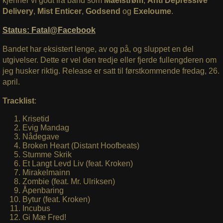
kjenner vi godt fra band som
Maelstrøm
,
Anti Depressive
Delivery
,
Mist Enticer
,
Godsend
og
Exeloume
.
Status: Fatal@Facebook
Bandet har eksistert lenge, av og på, og sluppet en del
utgivelser. Dette er vel den tredje eller fjerde fullengderen om
jeg husker riktig. Release er satt til førstkommende fredag, 26.
april.
Tracklist
:
Krisetid
Evig Mandag
Nådegave
Broken Heart (Distant Hoofbeats)
Stumme Skrik
Et Langt Levd Liv (feat. Kroken)
Mirakelmainn
Zombie (feat. Mr. Ulriksen)
Åpenbaring
Bytur (feat. Kroken)
Incubus
Gi Mæ Fred!