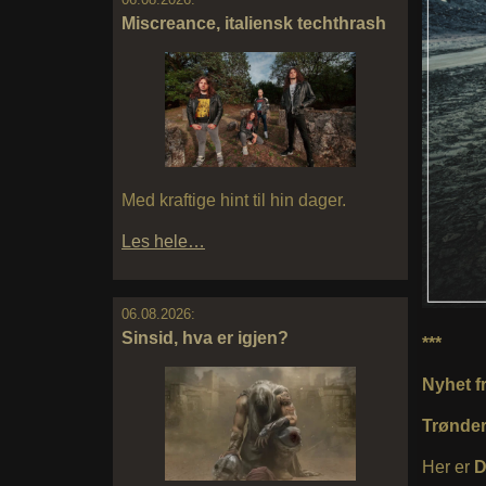
Miscreance, italiensk techthrash
Med kraftige hint til hin dager.
Les hele…
06.08.2026:
Sinsid, hva er igjen?
***
Nyhet fr
Trønder
Her er
D