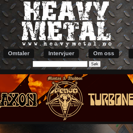
Omtaler
Intervjuer
Om oss
Søk
etter: