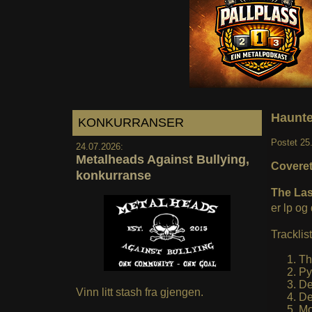
Haunte
KONKURRANSER
Postet
25
24.07.2026:
Metalheads Against Bullying,
Coveret 
konkurranse
The Las
er lp og 
Tracklist
Th
Py
De
Vinn litt stash fra gjengen.
De
Mo