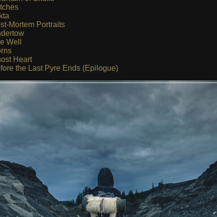
itches
kta
st-Mortem Portraits
dertow
e Well
rns
ost Heart
fore the Last Pyre Ends (Epilogue)