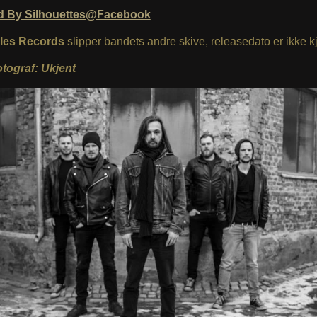
d By Silhouettes@Facebook
les Records
slipper bandets andre skive, releasedato er ikke kj
otograf: Ukjent