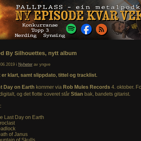
d By Silhouettes, nytt album
.06.2019
i
Nyheter
av
yngve
er klart, samt slippdato, tittel og tracklist.
t Day on Earth
kommer via
Rob Mules Records
4. oktober. F
digitalt, og det flotte coveret står
Stian
bak, bandets gitarist.
:
e Last Day on Earth
roclast
adlock
ath of Janus
untain of Skulls