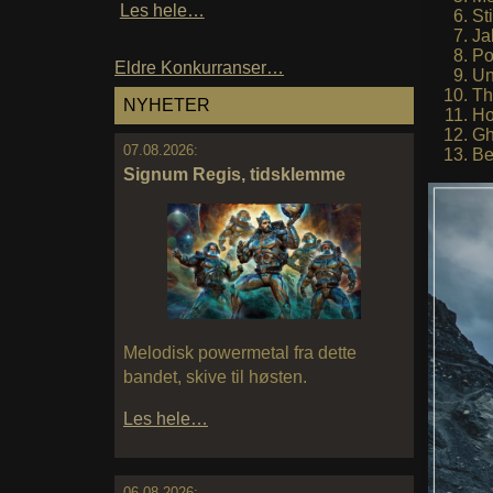
Les hele…
St
Ja
Po
Eldre Konkurranser…
Un
Th
NYHETER
Ho
Gh
07.08.2026:
Be
Signum Regis, tidsklemme
Melodisk powermetal fra dette
bandet, skive til høsten.
Les hele…
06.08.2026: