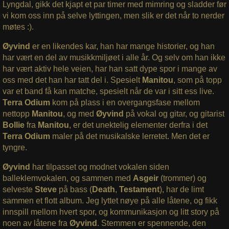
Lyngdal,
gikk det kjapt et par timer med mimring og sladder før
vi kom oss inn på selve lyttingen, men slik er det når to nerder
møtes :).
Øyvind
er en likendes kar, han har mange historier, og han
har vært en del av musikkmiljøet i alle år. Og selv om han ikke
har vært aktiv hele veien, har han satt dype spor i mange av
oss med det han har tatt del i. Spesielt
Manitou
, som på topp
var et band få kan matche, spesielt når de var i sitt ess live.
Terra Odium
kom på plass i en overgangsfase mellom
nettopp
Manitou
, og med
Øyvind
på vokal og gitar, og gitarist
Bollie
fra
Manitou
, er det unektelig elementer derfra i det
Terra
Odium
maler på det musikalske lerretet. Men det er
tyngre.
Øyvind
har tilpasset og modnet vokalen siden
balleklemvokalen, og sammen med
Asgeir
(trommer) og
selveste
Steve
på bass (
Death
,
Testament
), har de limt
sammen et flott album. Jeg lyttet nøye på alle låtene, og fikk
innspill mellom hvert spor, og kommunikasjon og litt story på
noen av låtene fra
Øyvind
. Stemmen er spennende, den