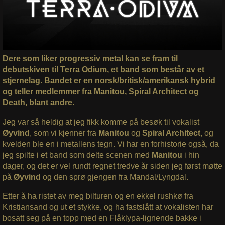
Dere som liker progressiv metal kan se fram til
debutskiven til Terra Odium, et band som består av et
stjernelag. Bandet er en norsk/britisk/amerikansk hybrid
og teller medlemmer fra Manitou, Spiral Architect og
Death, blant andre.
Jeg var så heldig at jeg fikk komme på besøk til vokalist
Øyvind
, som vi kjenner fra
Manitou
og
Spiral Architect
, og
kvelden ble en i metallens tegn. Vi har en forhistorie også, da
jeg spilte i et band som delte scenen med
Manitou
i hin
dager, og det er vel rundt regnet tredve år siden jeg først møtte
på
Øyvind
og den sprø gjengen fra Mandal/Lyngdal.
Etter å ha ristet av meg bilturen og en ekkel rushkø fra
Kristiansand og ut et stykke, og ha fastslått at vokalisten har
bosatt seg på en topp med en Flåklypa-lignende bakke i