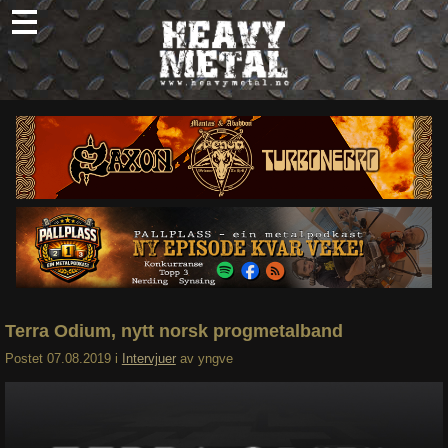
Skip
to
content
Nyheter
Omtaler
Intervjuer
Om oss
Abonner
Søk
etter:
Terra Odium, nytt norsk progmetalband
Postet
07.08.2019
i
Intervjuer
av
yngve