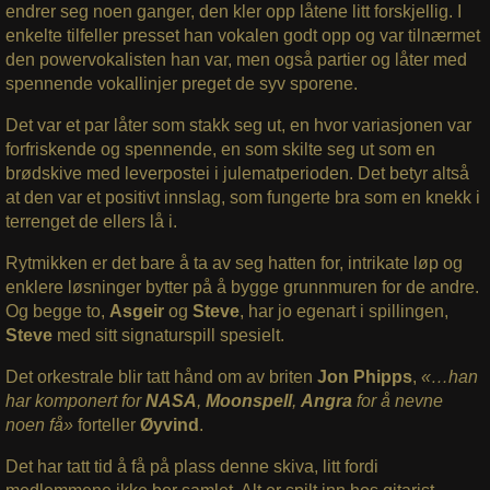
endrer seg noen ganger, den kler opp låtene litt forskjellig. I
enkelte tilfeller presset han vokalen godt opp og var tilnærmet
den powervokalisten han var, men også partier og låter med
spennende vokallinjer preget de syv sporene.
Det var et par låter som stakk seg ut, en hvor variasjonen var
forfriskende og spennende, en som skilte seg ut som en
brødskive med leverpostei i julematperioden. Det betyr altså
at den var et positivt innslag, som fungerte bra som en knekk i
terrenget de ellers lå i.
Rytmikken er det bare å ta av seg hatten for, intrikate løp og
enklere løsninger bytter på å bygge grunnmuren for de andre.
Og begge to,
Asgeir
og
Steve
, har jo egenart i spillingen,
Steve
med sitt signaturspill spesielt.
Det orkestrale blir tatt hånd om av briten
Jon Phipps
,
«…han
har komponert for
NASA
,
Moonspell
,
Angra
for å nevne
noen få»
forteller
Øyvind
.
Det har tatt tid å få på plass denne skiva, litt fordi