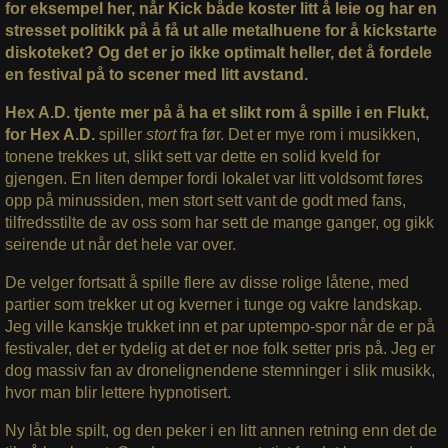
for eksempel her, når Kick både koster litt å leie og har en
stresset politikk på å få ut alle metalhuene for å kickstarte
diskoteket? Og det er jo ikke optimalt heller, det å fordele
en festival på to scener med litt avstand.
Hex A.D. tjente mer på å ha et slikt rom å spille i en Flukt,
for Hex A.D.
spiller
stort
fra før. Det er mye rom i musikken,
tonene trekkes ut, slikt sett var dette en solid kveld for
gjengen. En liten demper fordi lokalet var litt voldsomt føres
opp på minussiden, men stort sett vant de godt med fans,
tilfredsstilte de av oss som har sett de mange ganger, og gikk
seirende ut når det hele var over.
De velger fortsatt å spille flere av disse rolige låtene, med
partier som trekker ut og kverner i tunge og vakre landskap.
Jeg ville kanskje trukket inn et par uptempo-spor når de er på
festivaler, det er tydelig at det er noe folk setter pris på. Jeg er
dog massiv fan av dronelignendene stemninger i slik musikk,
hvor man blir lettere hypnotisert.
Ny låt ble spilt, og den peker i en litt annen retning enn det de