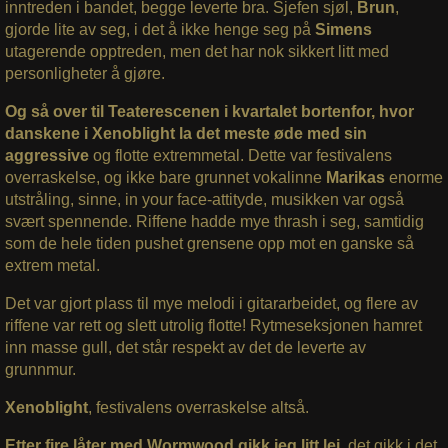
inntreden i bandet, begge leverte bra. Sjefen sjøl,
Brun
,
gjorde lite av seg, i det å ikke henge seg på
Simens
utagerende opptreden, men det har nok sikkert litt med
personligheter å gjøre.
Og så over til Teaterescenen i kvartalet bortenfor, hvor
danskene i Xenoblight la det meste øde med sin
aggressive
og flotte extremmetal. Dette var festivalens
overraskelse, og ikke bare grunnet vokalinne
Marikas
enorme
utstråling, sinne, in your face-attityde, musikken var også
svært spennende. Riffene hadde mye thrash i seg, samtidig
som de hele tiden pushet grensene opp mot en ganske så
extrem metal.
Det var gjort plass til mye melodi i gitararbeidet, og flere av
riffene var rett og slett utrolig flotte! Rytmeseksjonen hamret
inn masse gull, det står respekt av det de leverte av
grunnmur.
Xenoblight
, festivalens overraskelse altså.
Etter fire låter med Wormwood gikk jeg litt lei,
det gikk i det