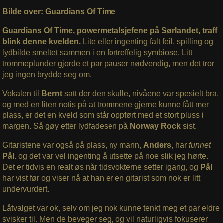
Bilde over: Guardians Of Time
Guardians Of Time, powermetalsjefene på Sørlandet, traff
blink denne kvelden.
Lite eller ingenting falt feil, spilling og
lydbilde smeltet sammen i en fortreffelig symbiose. Litt
trommeplunder gjorde et par pauser nødvendig, men det tror
jeg ingen brydde seg om.
Vokalen til
Bernt
satt der den skulle, nivåene var spesielt bra,
og med en liten notis på at trommene gjerne kunne fått mer
plass, er det en kveld som står oppført med et stort pluss i
margen. Så gøy etter lydfadesen på
Norway Rock
sist.
Gitaristene var også på plass, ny mann,
Anders
, har
funnet
Pål
. og det var vel ingenting å utsette på noe slik jeg hørte.
Det er tidvis en realt øs når tidsvokterne setter igang, og
Pål
har vist før og viser nå at han er en gitarist som nok er litt
undervurdert.
Låtvalget var ok, selv om jeg nok kunne tenkt meg et par eldre
svisker til. Men de beveger seg, og vil naturligvis fokuserer