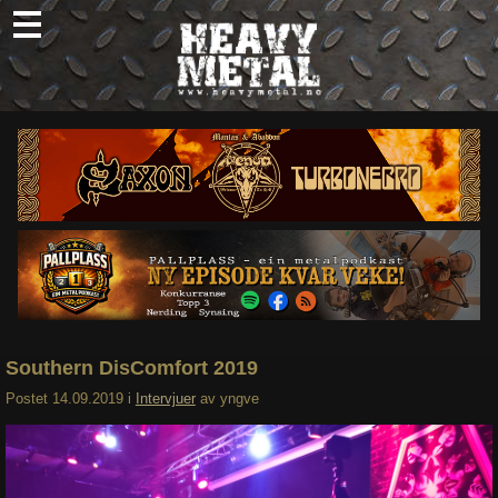
Skip
to
content
Nyheter
Omtaler
Intervjuer
Om oss
Abonner
Søk
etter:
Southern DisComfort 2019
Postet
14.09.2019
i
Intervjuer
av
yngve