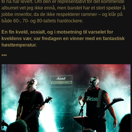
til nå har levert. Om den er representativt for det kommende
albumet vet jeg ikke ennå, men bandet har et stort spekter å
jobbe innenfor, da de ikke respekterer rammer – og klår på
både 60-, 70- og 80-tallets hardrockere.
En fin kveld, sosialt, og i motsetning til varselet for
kveldens vær, var fredagen en vinner med en fantastisk
høsttemperatur.
***