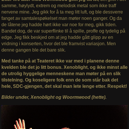
samme, høylydt, extrem og melodisk metal som ikke traff
nervene mine. Jeg gikk for å ta meg litt luft, og ble dessverre
fanget av samtalespøkelset man møter noen ganger. Og da
de låtene jeg hadde hørt ikke var noe for meg, gikk tiden.
Bandet dog, de var superflinke til å spille, proffe og tydelig på
edge. Jeg fikk beskjed om at jeg hadde gått glipp av en
vridning i konserten, hvor det ble framvist variasjon. Men
denne gangen ble det bare slik.
Med tanke på at Teateret ikke var med i planene denne
kvelden ble det jo litt bonus. Xenoblight, og ikke minst alle
de utrolig hyggelige menneskene man møter på en slik
tilstelning. Og koseligere folk enn de som står bak det
hele, SDC-gjengen, det skal man lete lenge etter. Respekt!
Bilder under, Xenoblight og Woormwood (hette).