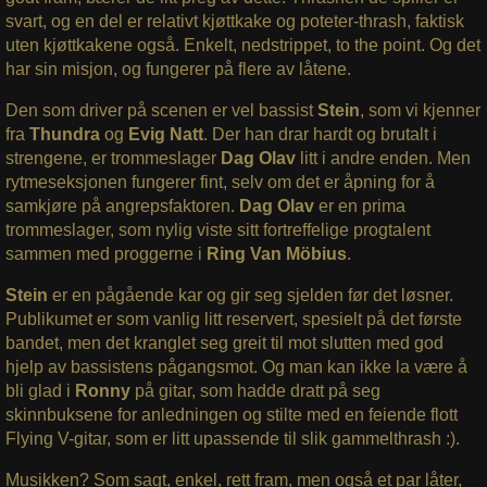
svart, og en del er relativt kjøttkake og poteter-thrash, faktisk
uten kjøttkakene også. Enkelt, nedstrippet, to the point. Og det
har sin misjon, og fungerer på flere av låtene.
Den som driver på scenen er vel bassist
Stein
, som vi kjenner
fra
Thundra
og
Evig Natt
. Der han drar hardt og brutalt i
strengene, er trommeslager
Dag Olav
litt i andre enden. Men
rytmeseksjonen fungerer fint, selv om det er åpning for å
samkjøre på angrepsfaktoren.
Dag Olav
er en prima
trommeslager, som nylig viste sitt fortreffelige progtalent
sammen med proggerne i
Ring Van Möbius
.
Stein
er en pågående kar og gir seg sjelden før det løsner.
Publikumet er som vanlig litt reservert, spesielt på det første
bandet, men det kranglet seg greit til mot slutten med god
hjelp av bassistens pågangsmot. Og man kan ikke la være å
bli glad i
Ronny
på gitar, som hadde dratt på seg
skinnbuksene for anledningen og stilte med en feiende flott
Flying V-gitar, som er litt upassende til slik gammelthrash :).
Musikken? Som sagt, enkel, rett fram, men også et par låter,