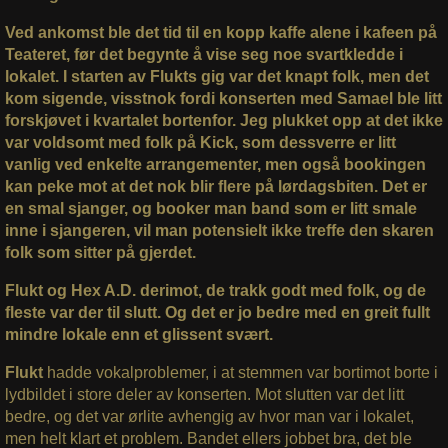
Ved ankomst ble det tid til en kopp kaffe alene i kafeen på
Teateret, før det begynte å vise seg noe svartkledde i
lokalet. I starten av Flukts gig var det knapt folk, men det
kom sigende, visstnok fordi konserten med Samael ble litt
forskjøvet i kvartalet bortenfor. Jeg plukket opp at det ikke
var voldsomt med folk på Kick, som dessverre er litt
vanlig ved enkelte arrangementer, men også bookingen
kan peke mot at det nok blir flere på lørdagsbiten. Det er
en smal sjanger, og booker man band som er litt smale
inne i sjangeren, vil man potensielt ikke treffe den skaren
folk som sitter på gjerdet.
Flukt og Hex A.D. derimot, de trakk godt med folk, og de
fleste var der til slutt. Og det er jo bedre med en greit fullt
mindre lokale enn et glissent svært.
Flukt
hadde vokalproblemer, i at stemmen var bortimot borte i
lydbildet i store deler av konserten. Mot slutten var det litt
bedre, og det var ørlite avhengig av hvor man var i lokalet,
men helt klart et problem. Bandet ellers jobbet bra, det ble