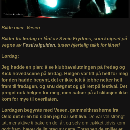
Bilde over: Vesen
Bilder fra lørdag er lånt av Svein Frydnes, som knipset på
vegne av
Festivalguiden
, tusen hjertelig takk for lånet!
Lørdag:
Jeg hadde en plan; å se klubbavslutningen på fredag og
Kick hovedscene på lørdag. Helgen var litt på hell for meg
før den hadde begynt, det er ikke lett å jobbe netter helt
fram til fredagen, og snu døgnet og gå rett på festival. Det
preget nok helgen for meg, men satser på at slitasjen ikke
kom for mye til overflaten.
Lørdagen begynte med Vesen, gammelthrasherne fra
Oslo det er en tid siden jeg har sett live.
De var vel strengt
tatt mer aktive tilbake en del år, og selv om trøkket tidvis kom
godt fram, bærer de litt preg av dette. Thrashen de spiller er