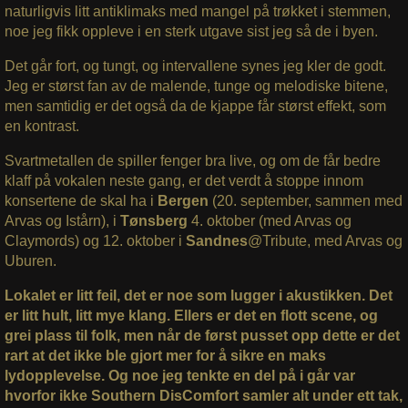
naturligvis litt antiklimaks med mangel på trøkket i stemmen,
noe jeg fikk oppleve i en sterk utgave sist jeg så de i byen.
Det går fort, og tungt, og intervallene synes jeg kler de godt.
Jeg er størst fan av de malende, tunge og melodiske bitene,
men samtidig er det også da de kjappe får størst effekt, som
en kontrast.
Svartmetallen de spiller fenger bra live, og om de får bedre
klaff på vokalen neste gang, er det verdt å stoppe innom
konsertene de skal ha i
Bergen
(20. september, sammen med
Arvas og Istårn), i
Tønsberg
4. oktober (med Arvas og
Claymords) og 12. oktober i
Sandnes
@Tribute, med Arvas og
Uburen.
Lokalet er litt feil, det er noe som lugger i akustikken. Det
er litt hult, litt mye klang. Ellers er det en flott scene, og
grei plass til folk, men når de først pusset opp dette er det
rart at det ikke ble gjort mer for å sikre en maks
lydopplevelse. Og noe jeg tenkte en del på i går var
hvorfor ikke Southern DisComfort samler alt under ett tak,