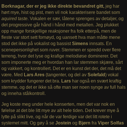
Borknagar, der er jeg ikke direkte bevandret gitt,
jeg har
hørt mye, hist og pist, men vil nok karakterisere bandet som
aquired taste
. Vokalen er sær, låtene sprenges av detaljer, og
det progressive går hånd i hånd med metallen. Jeg plukket
opp mange forskjellige reaksjoner fra folk etterpå, men de
fleste var stort sett fornøyd, og uansett hva man måtte mene
stod det ikke på vokalist og bassist
Simens
innsats. En
scenepersonlighet som ruver. Stemmen er spredd over flere
terreng, hvor det lyse og krafige melodiøse dominerer. Det
som imponerte meg er hvordan han lar stemmen skjære, sårt
og vakkert, og kontrollert. Det er en kunst det der, det må det
være. Med
Lars Ares
(tangenter, og del av
Solefald
) vokal
som krydder fungerer det bra.
Lars
har også en svært kraftig
stemme, og det er ikke så ofte man ser noen synge av full hals
og inneha stålkontroll.
Jeg koste meg under hele konserten, men det var nok en
følelse at det ble litt mye av alt hele tiden. Det krever mye å
lytte på slikt live, og når de var ferdige var det litt rotete i
systemet mitt. Og gøy å se
Jostein
og
Bjørn
fra
Viper Solfas