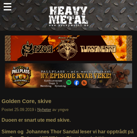
Skip
to
content
Nyheter
Omtaler
Intervjuer
Om oss
Abonner
Søk
etter:
Golden Core, skive
Postet
25.09.2019
i
Nyheter
av
yngve
Duoen er snart ute med skive.
Simen og Johannes Thor Sandal leser vi har opptrådt på