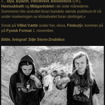
«…
Øya
,
Bylarm
,
VillVillVest
,
Bloodstock
(UK),
Høstsabbath
og
Midgardsblot
i de siste månedene.
Sommeren ble avsluttet foran bandets største publikum til nå
under markeringen av klimabrølet foran stortinget.»
Smak på
Villist Vættir
under her, skiva,
Fimbulýr
, kommer på
på
Fysisk Format
1. november.
Bilde, fotograf: Silje Storm Drabitius