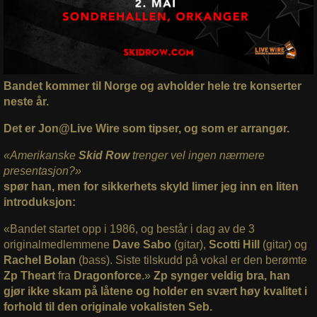
Bandet kommer til Norge og avholder hele tre konserter
neste år.
Det er Jon@Live Wire som tipser, og som er arrangør.
«Amerikanske
Skid Row
trenger vel ingen nærmere
presentasjon?»
spør han, men for sikkerhets skyld limer jeg inn en liten
introduksjon:
«Bandet startet opp i 1986, og består i dag av de 3
originalmedlemmene
Dave Sabo
(gitar),
Scotti Hill
(gitar) og
Rachel Bolan
(bass). Siste tilskudd på vokal er den berømte
Zp Theart
fra
Dragonforce
.»
Zp synger veldig bra, han
gjør ikke skam på låtene og holder en svært høy kvalitet i
forhold til den originale vokalisten Seb.