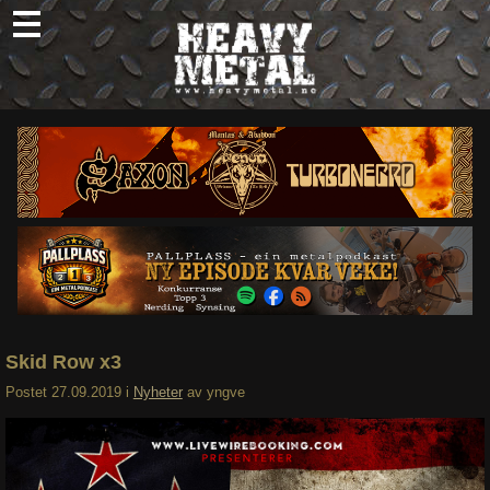
Skip
to
content
Nyheter
Omtaler
Intervjuer
Om oss
Abonner
Søk
etter:
Skid Row x3
Postet
27.09.2019
i
Nyheter
av
yngve