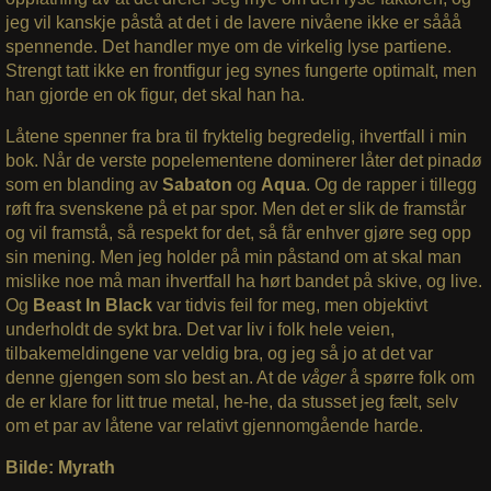
jeg vil kanskje påstå at det i de lavere nivåene ikke er sååå
spennende. Det handler mye om de virkelig lyse partiene.
Strengt tatt ikke en frontfigur jeg synes fungerte optimalt, men
han gjorde en ok figur, det skal han ha.
Låtene spenner fra bra til fryktelig begredelig, ihvertfall i min
bok. Når de verste popelementene dominerer låter det pinadø
som en blanding av
Sabaton
og
Aqua
. Og de rapper i tillegg
røft fra svenskene på et par spor. Men det er slik de framstår
og vil framstå, så respekt for det, så får enhver gjøre seg opp
sin mening. Men jeg holder på min påstand om at skal man
mislike noe må man ihvertfall ha hørt bandet på skive, og live.
Og
Beast In Black
var tidvis feil for meg, men objektivt
underholdt de sykt bra. Det var liv i folk hele veien,
tilbakemeldingene var veldig bra, og jeg så jo at det var
denne gjengen som slo best an. At de
våger
å spørre folk om
de er klare for litt true metal, he-he, da stusset jeg fælt, selv
om et par av låtene var relativt gjennomgående harde.
Bilde: Myrath