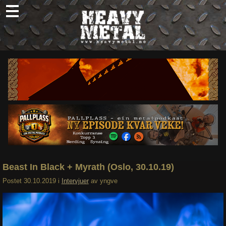
Skip
to
content
Nyheter
Omtaler
Intervjuer
Om oss
Abonner
Søk
etter:
Beast In Black + Myrath (Oslo, 30.10.19)
Postet
30.10.2019
i
Intervjuer
av
yngve