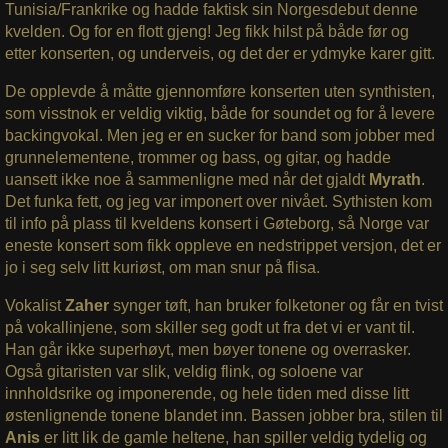
Tunisia/Frankrike og hadde faktisk sin Norgesdebut denne
kvelden. Og for en flott gjeng! Jeg fikk hilst på både før og
etter konserten, og underveis, og det der er ydmyke karer gitt.
De opplevde å måtte gjennomføre konserten uten synthisten,
som visstnok er veldig viktig, både for soundet og for å levere
backingvokal. Men jeg er en sucker for band som jobber med
grunnelementene, trommer og bass, og gitar, og hadde
uansett ikke noe å sammenligne med når det gjaldt
Myrath
.
Det funka fett, og jeg var imponert over nivået. Sythisten kom
til info på plass til kveldens konsert i Gøteborg, så Norge var
eneste konsert som fikk oppleve en nedstrippet versjon, det er
jo i seg selv litt kuriøst, om man snur på flisa.
Vokalist
Zaher
synger tøft, han bruker folketoner og får en tvist
på vokallinjene, som skiller seg godt ut fra det vi er vant til.
Han går ikke superhøyt, men bøyer tonene og overrasker.
Også gitaristen var slik, veldig flink, og soloene var
innholdsrike og imponerende, og hele tiden med disse litt
østenlignende tonene blandet inn. Bassen jobber bra, stilen til
Anis
er litt lik de gamle heltene, han spiller veldig tydelig og