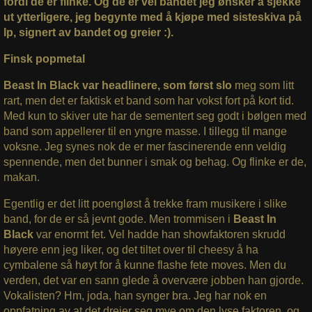
fordi de er flinke. Og de er vel bandet jeg ønsker å sjekke
ut ytterligere, jeg begynte med å kjøpe med sisteskiva på
lp, signert av bandet og greier :).
Finsk popmetal
Beast In Black var headlinere, som først slo
meg som litt
rart, men det er faktisk et band som har vokst fort på kort tid.
Med kun to skiver ute har de sementert seg godt i bølgen med
band som appellerer til en yngre masse. I tillegg til mange
voksne. Jeg synes nok de er mer fascinerende enn veldig
spennende, men det bunner i smak og behag. Og flinke er de,
makan.
Egentlig er det litt poengløst å trekke fram musikere i slike
band, for de er så jevnt gode. Men trommisen i
Beast In
Black
var enormt fet. Vel hadde han showfaktoren skrudd
høyere enn jeg liker, og det tiltet over til cheesy å ha
cymbalene så høyt for å kunne flashe fete moves. Men du
verden, det var en sann glede å overvære jobben han gjorde.
Vokalisten? Hm, joda, han synger bra. Jeg har nok en
oppfatning av at det dreier seg mye om den lyse faktoren, og