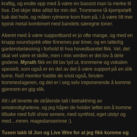
kraftig, og endte opp med å være en bassist man la merke til
live. Det skjer ikke alltid for min del. Trommene lå kjempetøft
bak det hele, og måten rytmene kom fram på, i å være litt mer
typisk metal kombinert med bandets særegne toner.
Aberet med å være supportband er jo ofte mange, og med en
knapp soundsjekk etter finnenes par timer, og en latterlig
garderobeløsning i forhold til hva hovedbandet fikk. Vel, det
skal vel være et skille, men i min verden er det lov å dele
godene.
Myrath
fikk en litt lav lyd ut, trommene og vokalen
spesielt, som også er en del av det å være support på en slik
turne. Null monitor hadde de visst også, foruten
trommeslageren, og det er i seg selv imponerende å komme
gjennom en gig slik.
Alt i alt leverte de strålende tatt i betraktning av
omstendighetene, og jeg håper de holder løftet om å komme
tilbake med fullt show senere, med synthist, eget utstyr og
med…mmm. magedanserinne :).
Tusen takk til Jon og Live Wire for at jeg fikk komme og