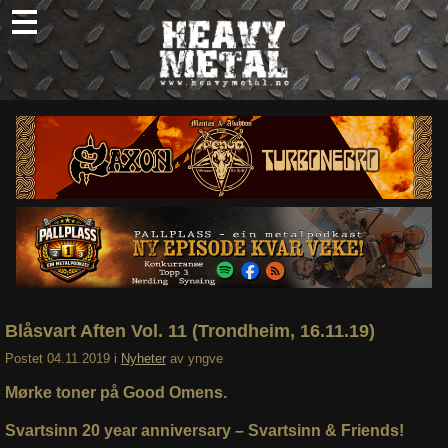
Skip
to
content
Nyheter
Omtaler
Intervjuer
Om oss
Abonner
Søk
etter:
Blåsvart Aften Vol. 11 (Trondheim, 16.11.19)
Postet
04.11.2019
i
Nyheter
av
yngve
Mørke toner på Good Omens.
Svartsinn 20 year anniversary – Svartsinn & Friends!