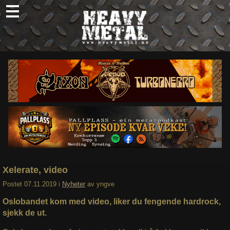
Skip
to
content
Nyheter
Omtaler
Intervjuer
Om oss
Abonner
Søk
etter:
Xelerate, video
Postet
07.11.2019
i
Nyheter
av
yngve
Oslobandet kom med video, liker du fengende hardrock,
sjekk de ut.