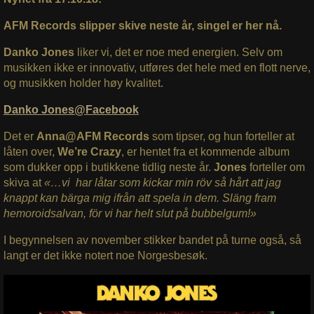
AFM Records slipper skive neste år, singel er her nå.
Danko Jones
liker vi, det er noe med energien. Selv om
musikken ikke er innovativ, utføres det hele med en flott nerve,
og musikken holder høy kvalitet.
Danko Jones@Facebook
Det er
Anna@AFM Records
som tipser, og hun forteller at
låten over,
We’re Crazy
, er hentet fra et kommende album
som dukker opp i butikkene tidlig neste år.
Jones
forteller om
skiva at
«…vi har låtar som kickar min röv så hårt att jag
knappt kan bärga mig ifrån att spela in dem. Släng fram
hemoroidsalvan, för vi har helt slut på bubbelgum!»
I begynnelsen av november stikker bandet på turne også, så
langt er det ikke notert noe Norgesbesøk.