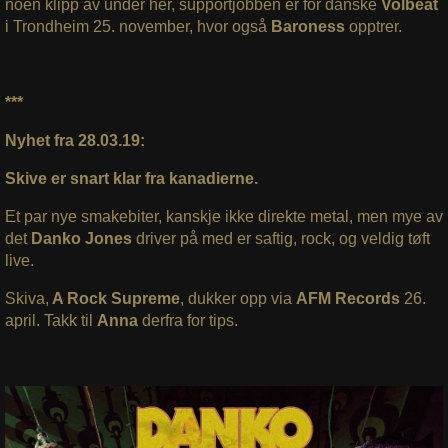
noen klipp av under her, supportjobben er for danske
Volbeat
i Trondheim 25. november, hvor også
Baroness
opptrer.
***
Nyhet fra 28.03.19:
Skive er snart klar fra kanadierne.
Et par nye smakebiter, kanskje ikke direkte metal, men mye av
det
Danko Jones
driver på med er saftig, rock, og veldig tøft
live.
Skiva,
A Rock Supreme
, dukker opp via
AFM Records
26.
april. Takk til
Anna
derfra for tips.