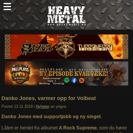
Skip
to
content
Nyheter
Omtaler
Intervjuer
Om oss
Abonner
Søk
etter:
Danko Jones, varmer opp for Volbeat
Postet
13.11.2019
i
Nyheter
av
yngve
Danko Jones med supportjobb og ny singel.
Låten er hentet fra albumet
A Rock Supreme
, som du hører