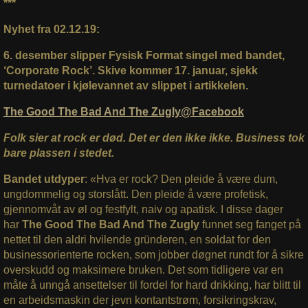
***
Nyhet fra 02.12.19:
6. desember slipper Fysisk Format singel med bandet,
‘Corporate Rock’. Skive kommer 17. januar, sjekk
turnedatoer i kjølevannet av slippet i artikkelen.
The Good The Bad And The Zugly@Facebook
Folk sier at rock er død. Det er den ikke ikke. Business tok
bare plassen i stedet.
Bandet utdyper
: «Hva er rock? Den pleide å være dum,
ungdommelig og storslått. Den pleide å være profetisk,
gjennomvåt av øl og festfylt, naiv og apatisk. I disse dager
har
The Good The Bad And The Zugly
funnet seg fanget på
nettet til den aldri hvilende gründeren, en soldat for den
businessorienterte rocken, som jobber døgnet rundt for å sikre
overskudd og maksimere bruken. Det som tidligere var en
måte å unngå ansettelser til fordel for hard drikking, har blitt til
en arbeidsmaskin der jevn kontantstrøm, forsikringskrav,