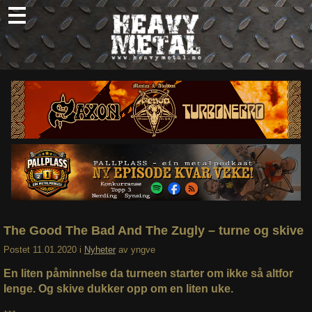
Skip
to
content
Nyheter
Omtaler
Intervjuer
Om oss
Abonner
Søk
etter:
The Good The Bad And The Zugly – turne og skive
Postet
11.01.2020
i
Nyheter
av
yngve
En liten påminnelse da turneen starter om ikke så altfor
lenge. Og skive dukker opp om en liten uke.