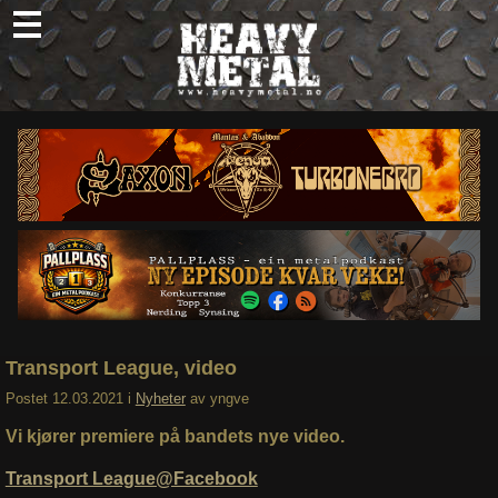
Skip
to
content
Nyheter
Omtaler
Intervjuer
Om oss
Abonner
Søk
etter:
Transport League, video
Postet
12.03.2021
i
Nyheter
av
yngve
Vi kjører premiere på bandets nye video.
Transport League@Facebook