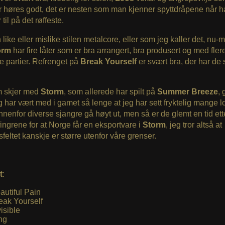
ur høres godt, det er nesten som man kjenner spyttdråpene når 
til på det røffeste.
like eller mislike stilen metalcore, eller som jeg kaller det, nu-m
orm
har fire låter som er bra arrangert, bra produsert og med fler
 partier. Refrenget på
Break Yourself
er svært bra, der har de 
.
 skjer med
Storm
, som allerede har spilt på
Summer Breeze
, 
g har vært med i gamet så lenge at jeg har sett fryktelig mange 
 innenfor diverse sjangre gå høyt ut, men så er de glemt en tid ette
fingrene for at Norge får en eksportvare i
Storm
, jeg tror altså at
feltet kanskje er større utenfor våre grenser.
t
:
autiful Pain
eak Yourself
visible
ng