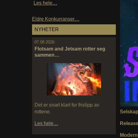
Les hele…
Eldre Konkurranser…
NYHETER
07.08.2026:
Flotsam and Jetsam rotter seg
sammen…
Det er snart klart for frislipp av
Selska
rottene.
Releas
Les hele…
Moderne