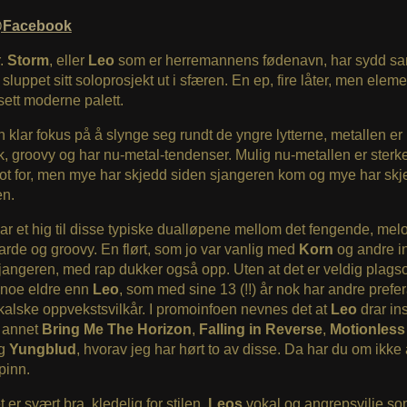
Facebook
.
Storm
, eller
Leo
som er herremannens fødenavn, har sydd s
sluppet sitt soloprosjekt ut i sfæren. En ep, fire låter, men eleme
 sett moderne palett.
n klar fokus på å slynge seg rundt de yngre lytterne, metallen er
, groovy og har nu-metal-tendenser. Mulig nu-metallen er sterk
 fot for, men mye har skjedd siden sjangeren kom og mye har sk
en.
ar et hig til disse typiske dualløpene mellom det fengende, mel
arde og groovy. En flørt, som jo var vanlig med
Korn
og andre i
angeren, med rap dukker også opp. Uten at det er veldig plags
, noe eldre enn
Leo
, som med sine 13 (!!) år nok har andre prefe
alske oppvekstsvilkår. I promoinfoen nevnes det at
Leo
drar in
t annet
Bring Me The Horizon
,
Falling in Reverse
,
Motionless
g
Yungblud
, hvorav jeg har hørt to av disse. Da har du om ikke
pinn.
 er svært bra, kledelig for stilen,
Leos
vokal og angrepsvilje s