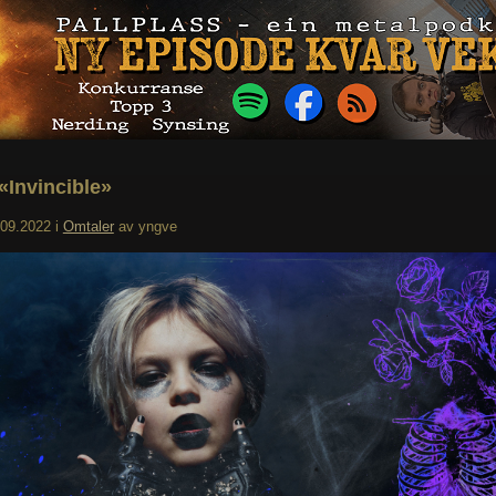
«Invincible»
.09.2022
i
Omtaler
av
yngve