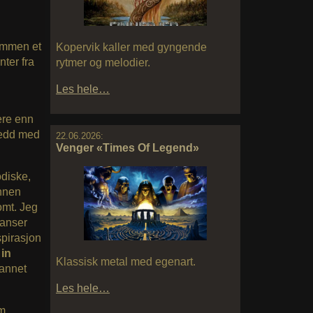
ammen et
Kopervik kaller med gyngende
nter fra
rytmer og melodier.
Les hele…
ere enn
jedd med
22.06.2026:
Venger «Times Of Legend»
odiske,
nnen
omt. Jeg
ranser
spirasjon
 in
Klassisk metal med egenart.
 annet
Les hele…
om