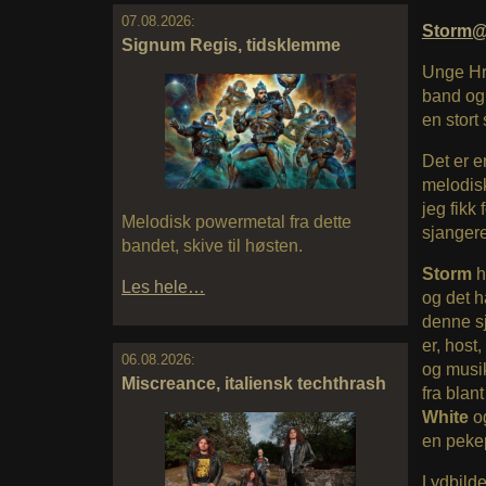
07.08.2026:
Storm@
Signum Regis, tidsklemme
Unge Hr
band og 
en stort
Det er e
melodisk
jeg fikk
Melodisk powermetal fra dette
sjanger
bandet, skive til høsten.
Storm
h
Les hele…
og det h
denne sj
er, host
06.08.2026:
og musik
Miscreance, italiensk techthrash
fra blan
White
o
en peke
Lydbildet