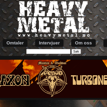
Omtaler
Intervjuer
Om oss
Søk
etter: