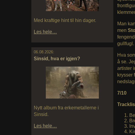
frontfig
klemmer 
Med kraftige hint til hin dager.
Man kan 
men
St
Les hele…
fengende
gullfugl
06.08.2026:
Hva som
Sinsid, hva er igjen?
å se. Je
artister
krysser 
nedslags
7/10
Tracklis
Nytt album fra erkemetallerne i
Sinsid.
Be
Br
Les hele…
In
Ki