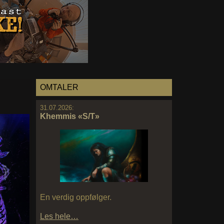
OMTALER
31.07.2026:
Khemmis «S/T»
En verdig oppfølger.
Les hele…