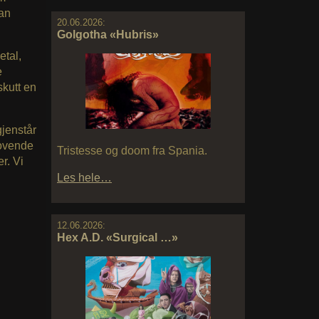
han
20.06.2026:
Golgotha «Hubris»
etal,
e
skutt en
gjenstår
lovende
Tristesse og doom fra Spania.
r. Vi
Les hele…
12.06.2026:
Hex A.D. «Surgical …»