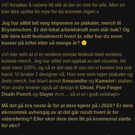
«Vi forsøker å variere litt slik at der en noe for
alle
. Men en
kan ikke sprike for mye for da kommer
ingen
.»
Jeg har alltid latt meg imponere av plakater, merch til
Brynerocken. Er det lokal arbeidskraft som står bak? Og
blir dere kvitt festivalmerch hvert år, eller har du noen
kasser på loftet etter så mange år?
«Vi sier selv at vi er verdens minste festival med verdens
kuleste merch. Jeg har alltid vert opptatt av det visuelle. Alt
skal være 100%, og så er det opp til oss om vi booker bra nok
band. Vi bruker 2 designer nå. Han ene som lager plakater og
årets merch, har blant annet
Amaranthe
og
Kamelot
i stallen.
Han andre leverer også all design til
Ghost
,
Five Finger
Death Punch
og
Slayer
m.m… så vi er i godt selskap!»
Må det gå bra neste år for at dere kjører på i 2024? Er dere
økonomisk avhengig av at det går rundt hvert år for
videreføring? Eller skor dere dere litt på kommunal støtte
for eks?