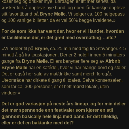
koser seg og drikker mye. Lørdagen er litt mer seriøs, da
ønsker folk å oppleve nye band, og noen får kanskje oppleve
sitt favorittband på
Bryne Mølle
. Vi selger ca. 100 helgepass
og 100 vanlige billetter, da er vel 50% begge kveldene.»
For de som ikke har vært der, hvor er vi i landet, hvordan
er fasilitetene der, er det greit med overnatting….etc?
«Vi holder til på
Bryne
, ca. 25 min med tog fra Stavanger. 4-5
minutt å gå fra togstasjonen. Der er 2 hotell innen 5 minutters
gange fra
Bryne Mølle
. Ellers benytter flere seg av
Airbnb
.
Bryne Mølle
har en kafédel, hvor vi har mange bord og stoler.
Det er også her salg av mat/drikke samt merch foregår.
Uteområde har dirkete tilgang til toalett. Selve konsertsalen,
som tar ca. 300 personer, er et helt mørkt lokale, uten
vinduer.»
Det er god variasjon på neste års lineup, og for min del er
det mer spennende enn festivaler som kjører en stil
gjennom basically hele linja med band. Er det tilfeldig,
eller er det en baktanke med det?