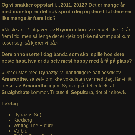
Og vi snakker oppstart i…2011, 2012? Det er mange år
med nonstop, er det nok sprut i deg og dere til at dere ser
like mange år fram i tid?
«Neste år 12. utgaven av
Brynerocken
. Vi ser vel ikke 12 år
frem i tid, men så lenge det er kjekt og ikke minst at publikum
koser seg, så kjører vi på.»
Dere annonserte i dag banda som skal spille hos dere
neste høst, hva er du selv mest happy med å få på plass?
«Det er stas med
Dynazty
. Vi har tidligere hatt besøk av
Amaranthe
, så selv om ikke vokalisten var med dag, får vi litt
besøk av
Amaranthe
igjen. Syns også det er kjekt at
Straighthate
kommer. Tribute til
Sepultura
, det blir show!»
Lørdag
:
Dynazty (Se)
Kardang
Writing The Future
Vorbid