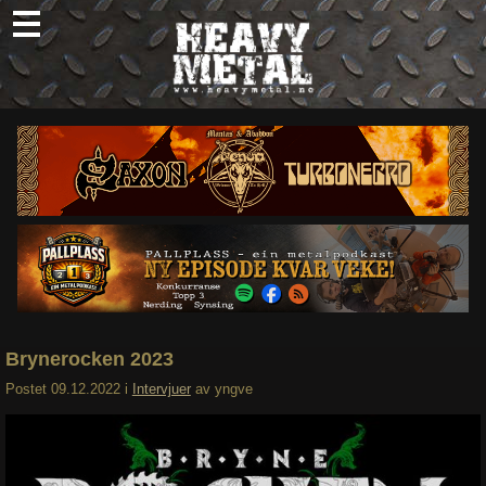
Skip
to
content
Nyheter
Omtaler
Intervjuer
Om oss
Abonner
Søk
etter:
Brynerocken 2023
Postet
09.12.2022
i
Intervjuer
av
yngve