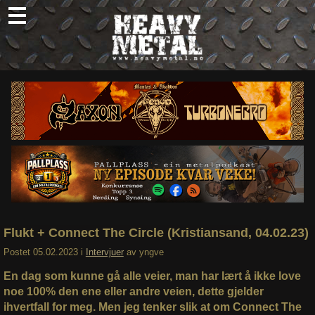
Skip
to
content
Nyheter
Omtaler
Intervjuer
Om oss
Abonner
Søk
etter:
Flukt + Connect The Circle (Kristiansand, 04.02.23)
Postet
05.02.2023
i
Intervjuer
av
yngve
En dag som kunne gå alle veier, man har lært å ikke love
noe 100% den ene eller andre veien, dette gjelder
ihvertfall for meg. Men jeg tenker slik at om Connect The