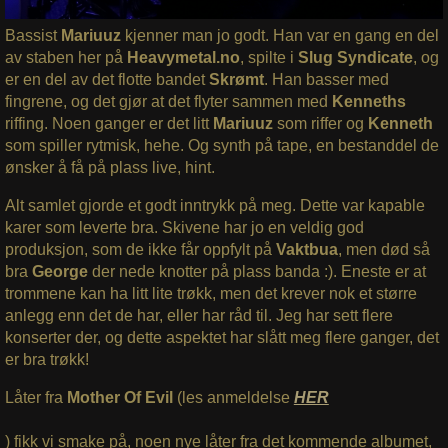
Bassist
Mariuuz
kjenner man jo godt. Han var en gang en del
av staben her på
Heavymetal.no
, spilte i
Slug Syndicate
, og
er en del av det flotte bandet
Skrømt
. Han basser med
fingrene, og det gjør at det flyter sammen med
Kenneths
riffing. Noen ganger er det litt
Mariuuz
som riffer og
Kenneth
som spiller rytmisk, hehe. Og synth på tape, en bestanddel de
ønsker å få på plass live, hint.
Alt samlet gjorde et godt inntrykk på meg. Dette var kapable
karer som leverte bra. Skivene har jo en veldig god
produksjon, som de ikke får oppfylt på
Vaktbua
, men død så
bra
George
der nede knotter på plass banda :). Eneste er at
trommene kan ha litt lite trøkk, men det krever nok et større
anlegg enn det de har, eller har råd til. Jeg har sett flere
konserter der, og dette aspektet har slått meg flere ganger, det
er bra trøkk!
Låter fra
Mother Of Evil
(les anmeldelse
HER
) fikk vi smake på, noen nye låter fra det kommende albumet,