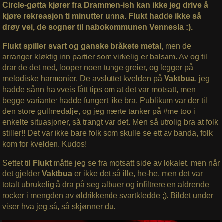
Circle-gøtta kjører fra Drammen-ish kan ikke jeg drive å
kjøre rekreasjon ti minutter unna. Flukt hadde ikke så
drøy vei, de sogner til nabokommunen Vennesla :).
Flukt spiller svart og ganske bråkete metal,
men de
arranger kløktig inn partier som virkelig er balsam. Av og til
drar de det ned, looper noen tunge greier, og legger på
melodiske harmonier. De avsluttet kvelden på
Vaktbua
, jeg
hadde sånn halvveis fått tips om at det var motsatt, men
begge varianter hadde fungert like bra. Publikum var der til
den store gullmedalje, og jeg nærte tanker på #me too i
enkelte situasjoner, så trangt var det. Men så utrolig bra at folk
stiller!! Det var ikke bare folk som skulle se ett av banda, folk
kom for kvelden. Kudos!
Settet til
Flukt
måtte jeg se fra motsatt side av lokalet, men når
det gjelder
Vaktbua
er ikke det så ille, he-he, men det var
totalt ubrukelig å dra på seg albuer og infiltrere en aldrende
rocker i mengden av øldrikkende svartkledde ;). Bildet under
viser hva jeg så, så skjønner du.