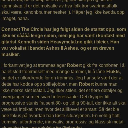
kjennskap til er det motsatte av hva folk tror svartmetalfolk
skal være, kanonbra mennesker :). Håper jeg ikke kødda opp
imaget, haha.
Connect The Circle har jeg fulgt siden de startet opp, som
ikke er såååå lenge siden, men jeg har vært i kontakt med
gitarist Kenneth siden Heavymetal.no gikk i bleier. Han
var vokalist i bandet Ashes II Ashes, og er en dreven
musiker.
I forkant vet jeg at trommeslager
Robert
gikk fra komforten i å
ha et stort trommesett med mange tammer, til å låne
Flukts
,
og det er utfordrende for en trommis. Jeg har selv vært der at
dette har kødda opp spillejobber, men
Robert
kunne man
ikke merke slet isåfall. Jeg liker stilen, det er flere detaljer og
overganger som er svært interessante. Det drypper litt
progressive stunts fra sent 80- og tidlig 90-tall, der ikke alt skal
være så intrikat, men hvor det allikevel er smart. Så det ble
noe fokus på hvordan han løste situasjonen. En veldig flott
trommis, utfordrende, innovativ, progressiv, og klassisk metal,