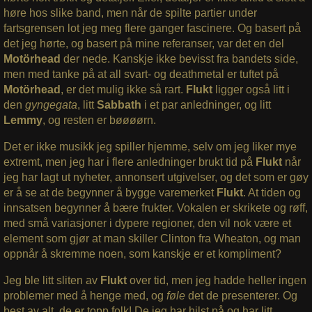
høre hos slike band, men når de spilte partier under
fartsgrensen lot jeg meg flere ganger fascinere. Og basert på
det jeg hørte, og basert på mine referanser, var det en del
Motörhead
der nede. Kanskje ikke bevisst fra bandets side,
men med tanke på at all svart- og deathmetal er tuftet på
Motörhead
, er det mulig ikke så rart.
Flukt
ligger også litt i
den
gyngegata
, litt
Sabbath
i et par anledninger, og litt
Lemmy
, og resten er bøøøørn.
Det er ikke musikk jeg spiller hjemme, selv om jeg liker mye
extremt, men jeg har i flere anledninger brukt tid på
Flukt
når
jeg har lagt ut nyheter, annonsert utgivelser, og det som er gøy
er å se at de begynner å bygge varemerket
Flukt
. At tiden og
innsatsen begynner å bære frukter. Vokalen er skrikete og røff,
med små variasjoner i dypere regioner, den vil nok være et
element som gjør at man skiller Clinton fra Wheaton, og man
oppnår å skremme noen, som kanskje er et kompliment?
Jeg ble litt sliten av
Flukt
over tid, men jeg hadde heller ingen
problemer med å henge med, og
føle
det de presenterer. Og
best av alt, de er topp folk! De jeg har hilst på og har litt