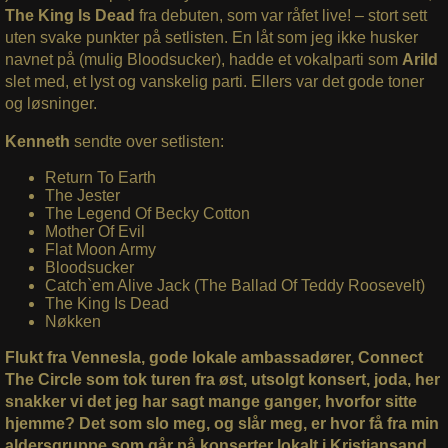
The King Is Dead
fra debuten, som var råfet live! – stort sett
uten svake punkter på setlisten. En låt som jeg ikke husker
navnet på (mulig Bloodsucker), hadde et vokalparti som
Arild
slet med, et lyst og vanskelig parti. Ellers var det gode toner
og løsninger.
Kenneth
sendte over setlisten:
Return To Earth
The Jester
The Legend Of Becky Cotton
Mother Of Evil
Flat Moon Army
Bloodsucker
Catch`em Alive Jack (The Ballad Of Teddy Roosevelt)
The King Is Dead
Nøkken
Flukt fra Vennesla, gode lokale ambassadører, Connect
The Circle som tok turen fra øst, utsolgt konsert, joda, her
snakker vi det jeg har sagt mange ganger, hvorfor sitte
hjemme? Det som slo meg, og slår meg, er hvor få fra min
aldersgruppe som går på konserter lokalt i Kristiansand.