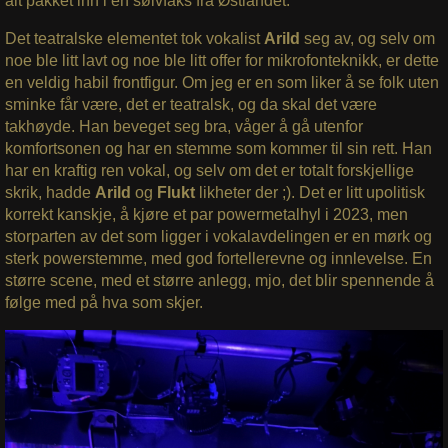
alt pakket inn i en sølvfaks fra Østlandet.
Det teatralske elementet tok vokalist
Arild
seg av, og selv om
noe ble litt lavt og noe ble litt offer for mikrofonteknikk, er dette
en veldig habil frontfigur. Om jeg er en som liker å se folk uten
sminke får være, det er teatralsk, og da skal det være
takhøyde. Han beveget seg bra, våger å gå utenfor
komfortsonen og har en stemme som kommer til sin rett. Han
har en kraftig ren vokal, og selv om det er totalt forskjellige
skrik, hadde
Arild
og
Flukt
likheter der ;). Det er litt upolitisk
korrekt kanskje, å kjøre et par powermetalhyl i 2023, men
storparten av det som ligger i vokalavdelingen er en mørk og
sterk powerstemme, med god fortellerevne og innlevelse. En
større scene, med et større anlegg, mjo, det blir spennende å
følge med på hva som skjer.