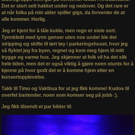
Det er stort sett hakket under og nedover. Og det rare er
at når folka på min alder spiller gigs, da forventer de at
alle kommer. Herlig.
Jeg er kjent for å tåle kulde, men regn er siste sort.
Tynnkledt med tynn genser uten noe under ble det
stripping og skifte til tørt tøy i parkeringshuset, hvor jeg
så flyktet jeg fra byen, regnet og kom meg hjem til mitt
trygge og varme hus. Jeg skjønner at folk vil ha det slik
hele tiden, men det er også viktig å gjøre noen stunts for å
kjenne på hvor godt det er å komme hjem etter en
konsertopplevelse.
Takk til Timo og Vaktbua for at jeg fikk komme! Kudos til
overfet bartender, noen som komser seg på jobb :).
Jeg fikk tilsendt et par bilder til: