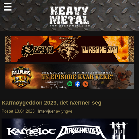
Skip
to
content
Nyheter
Omtaler
Intervjuer
Om oss
Abonner
Søk
etter:
Karmøygeddon 2023, det nærmer seg
Postet
13.04.2023
i
Intervjuer
av
yngve