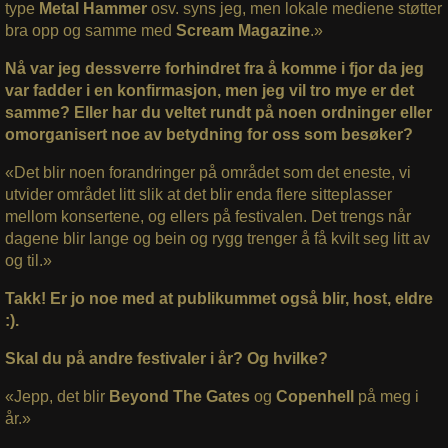
type
Metal Hammer
osv. syns jeg, men lokale mediene støtter
bra opp og samme med
Scream Magazine
.»
Nå var jeg dessverre forhindret fra å komme i fjor da jeg
var fadder i en konfirmasjon, men jeg vil tro mye er det
samme? Eller har du veltet rundt på noen ordninger eller
omorganisert noe av betydning for oss som besøker?
«Det blir noen forandringer på området som det eneste, vi
utvider området litt slik at det blir enda flere sitteplasser
mellom konsertene, og ellers på festivalen. Det trengs når
dagene blir lange og bein og rygg trenger å få kvilt seg litt av
og til.»
Takk! Er jo noe med at publikummet også blir, host, eldre
:).
Skal du på andre festivaler i år? Og hvilke?
«Jepp, det blir
Beyond The Gates
og
Copenhell
på meg i
år.»