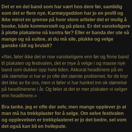
Det er en del band som har vært hos dere før, samtidig
som det er flere nye. Karmøygeddon har jo en profil og
ikke minst en grense på hvor store artister det er mulig å
booke, både kommersielt og på plass. Er det vanskeligere
å plotte plakatene nå kontra før? Eller er banda der ute så
mange og så sultne, at du må sile, plukke og velge
ganske rått og brutalt?
«Nei, føler ikke det er noe vanskeligere enn før og finne band
til plakaten og festivalen, det er mye å velge i og masse nye
band som dukker opp hele tiden. Akkurat headlinere på en
slik størrelse vi har er jo ofte det største problemet, for de kryr
det ikke av for oss, men vi føler vi har hanket inn ok størrelse
på headlinerene i år. Og føler at det er mer plakaten vi selger
enn headlinere.»
Bra tanke, jeg er ofte der selv, men mange opplever jo at
man må ha trekkplaster for å selge. Om selve festivalen
og opplevelsen er trekkplasteret er jo det bedre, sel vom
det også kan bli en hvilepute.