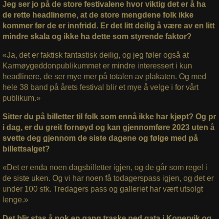
Jeg ser jo på de store festivalene hvor viktig det er å ha
de rette headlinerne, at de store mengdene folk ikke
kommer før de er innfridd. Er det litt deilig å være av en litt
mindre skala og ikke ha dette som styrende faktor?
«Ja, det er faktisk fantastisk deilig, og jeg føler også at
Karmøygeddonpublikummet er mindre interessert i kun
headlinere, de ser mye mer på totalen av plakaten. Og med
hele 38 band på årets festival blir et mye å velge i for vårt
publikum.»
Sitter du på billetter til folk som ennå ikke har kjøpt? Og pr
i dag, er du greit fornøyd og kan gjennomføre 2023 uten å
svette deg gjennom de siste dagene og følge med på
billettsalget?
«Det er enda noen dagsbilletter igjen, og de går som regel i
de siste uken. Og vi har noen få todagerspass igjen, og det er
under 100 stk. Tredagers pass og galleriet har vært utsolgt
lenge.»
Det blir stas å nok en gang traske ned gata i Kopervik og