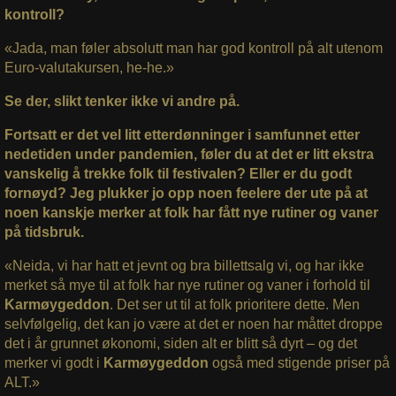
kontroll?
«Jada, man føler absolutt man har god kontroll på alt utenom
Euro-valutakursen, he-he.»
Se der, slikt tenker ikke vi andre på.
Fortsatt er det vel litt etterdønninger i samfunnet etter
nedetiden under pandemien, føler du at det er litt ekstra
vanskelig å trekke folk til festivalen? Eller er du godt
fornøyd? Jeg plukker jo opp noen feelere der ute på at
noen kanskje merker at folk har fått nye rutiner og vaner
på tidsbruk.
«Neida, vi har hatt et jevnt og bra billettsalg vi, og har ikke
merket så mye til at folk har nye rutiner og vaner i forhold til
Karmøygeddon
. Det ser ut til at folk prioritere dette. Men
selvfølgelig, det kan jo være at det er noen har måttet droppe
det i år grunnet økonomi, siden alt er blitt så dyrt – og det
merker vi godt i
Karmøygeddon
også med stigende priser på
ALT.»