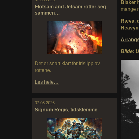
Blaker
Flotsam and Jetsam rotter seg
mange m
sammen…
Ræva, d
Heavyme
Arrang
Bilde: 
Det er snart klart for frislipp av
rottene.
Les hele…
07.08.2026:
Signum Regis, tidsklemme