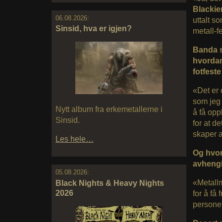
Blackie
06.08.2026:
uttalt s
Sinsid, hva er igjen?
metall-f
Banda s
hvordan
fotfeste
«Det er o
som jeg 
Nytt album fra erkemetallerne i
å få opp
Sinsid.
for at d
skaper a
Les hele…
Og hvor
avhengig
05.08.2026:
«Metallm
Black Nights & Heavy Nights
2026
for å få
persone