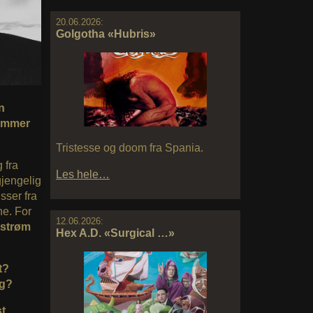
20.06.2026:
Golgotha «Hubris»
n
kommer
Tristesse og doom fra Spania.
g fra
Les hele…
lgjengelig
sser fra
e. For
12.06.2026:
estrøm
Hex A.D. «Surgical …»
t?
ag?
st
.