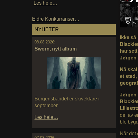
Les hele…
Eldre Konkurranser…
NYHETER
Ikke så 
08.08.2026:
Blackie
Sworn, nytt album
har sett
Jørgen f
Nå skal 
et sted
geograf
Jørgen
Bergensbandet er skiveklare i
Blackie
september.
Lillest
del av e
Les hele…
ble bygd
Når det 
07.08.2026: