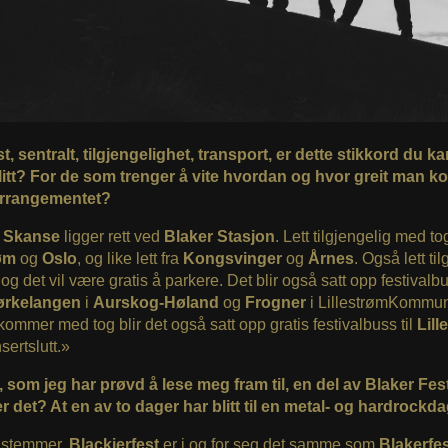
 sentralt, tilgjengelighet, transport, er dette stikkord du ka
litt? For de som trenger å vite hvordan og hvor greit man 
 arrangementet?
r Skanse
ligger rett ved
Blaker Stasjon
. Lett tilgjengelig med to
røm
og
Oslo
, og like lett fra
Kongsvinger
og
Årnes
. Også lett ti
 og det vil være gratis å parkere. Det blir også satt opp festivalbu
ørkelangen
i
Aurskog-Høland
og
Frogner
i LillestrømKommun
ommer med tog blir det også satt opp gratis festivalbuss til
Lill
sertslutt.»
, som jeg har prøvd å lese meg fram til, en del av Blaker Fes
 det? At en av to dager har blitt til en metal- og hardrockd
t stemmer.
Blackierfest
er i og for seg det samme som
Blakerfe