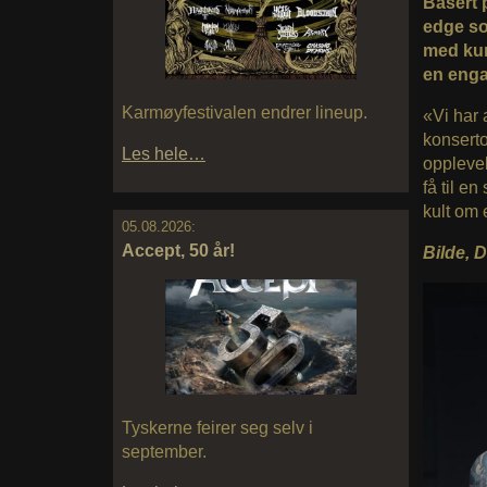
Basert p
edge so
med kun
en enga
Karmøyfestivalen endrer lineup.
«Vi har 
konserto
Les hele…
opplevel
få til e
kult om 
05.08.2026:
Accept, 50 år!
Bilde, D
Tyskerne feirer seg selv i
september.