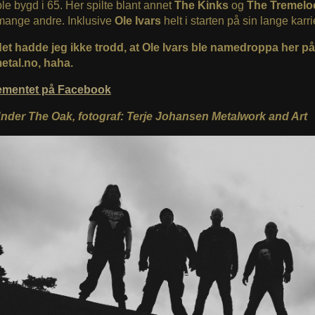
ble bygd i 65. Her spilte blant annet
The Kinks
og
The Tremelo
ange andre. Inklusive
Ole Ivars
helt i starten på sin lange karri
et hadde jeg ikke trodd, at Ole Ivars ble namedroppa her på
tal.no, haha.
ementet på Facebook
Under The Oak, fotograf: Terje Johansen Metalwork and Art