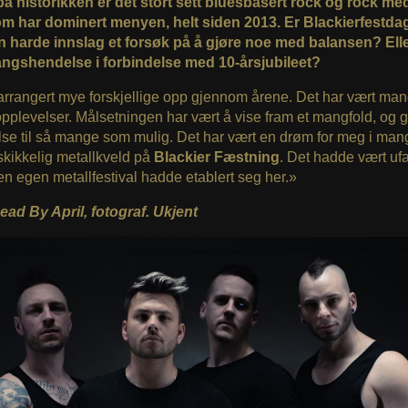
å historikken er det stort sett bluesbasert rock og rock med
m har dominert menyen, helt siden 2013. Er Blackierfestda
 harde innslag et forsøk på å gjøre noe med balansen? Elle
ngshendelse i forbindelse med 10-årsjubileet?
arrangert mye forskjellige opp gjennom årene. Det har vært ma
pplevelser. Målsetningen har vært å vise fram et mangfold, og g
se til så mange som mulig. Det har vært en drøm for meg i man
n skikkelig metallkveld på
Blackier Fæstning
. Det hadde vært ufa
en egen metallfestival hadde etablert seg her.»
ead By April, fotograf. Ukjent