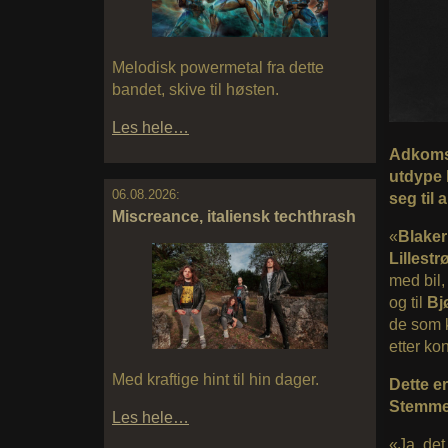
Melodisk powermetal fra dette
bandet, skive til høsten.
Les hele…
Adkomst,
utdype 
06.08.2026:
seg til
Miscreance, italiensk techthrash
«
Blake
Lillest
med bil,
og til
Bj
de som k
etter kon
Med kraftige hint til hin dager.
Dette er
Stemmer
Les hele…
«Ja, de