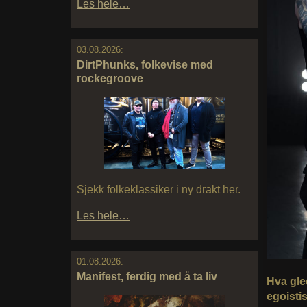
Les hele…
03.08.2026:
DirtPhunks, folkevise med
rockegroove
Sjekk folkeklassiker i ny drakt her.
Les hele…
01.08.2026:
Manifest, ferdig med å ta liv
Hva gled
egoisti