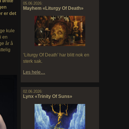
 ørlite
05.06.2026:
gen
Mayhem «Liturgy Of Death»
r er det
nge kule
i en
ge år å
ttelig
‘Liturgy Of Death’ har blitt nok en
sterk sak.
Les hele…
02.06.2026:
Lynx «Trinity Of Suns»