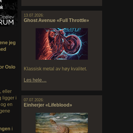
13.07.2026:
Ghost Avenue «Full Throttle»
dene jeg
med
for Oslo
Klassisk metal av høy kvalitet.
Les hele…
, eller
g ligger i
07.07.2026:
, og en
Einherjer «Lifeblood»
ngene
ngen
i