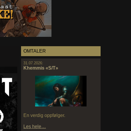
OMTALER
31.07.2026:
Khemmis «S/T»
En verdig oppfølger.
Les hele…