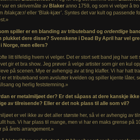
r
var en skrivemåte av
Blaker
anno 1759, og som vi velger å tro
om /blakçæ:r/ eller ‘Blak-kjær’. Syntes det var kult og passende f
est.»
om spiller er en blanding av tributeband og
ordentlige
ban
 plukket dere disse? Svenskene i Dead By April har vel gre
 i Norge, men ellers?
fte litt tilfeldig hvem vi velger. Det er stort sett band jeg har sett
vet gir et bra show. Jeg prøver å velge artister som gir en kul o
leve på scenen. Mye er avhengig av at ting klaffer. Vi har hatt tr
et er et tributeband som avslutter kvelden og spiller kjente låter, 
llsang og herlig feststemning.»
dan er metalmiljøet der? Er det såpass at dere kanskje ikke
e av tilreisende? Eller er det nok plass til alle som vil?
iljøet er vel ikke av det aller største her, så vi er avhengig av ti
 fullt hus. Vi har plass til mange, men vi har en maks grense på 
r på årets arrangement.»