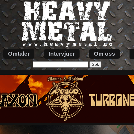
Omtaler
Intervjuer
Om oss
Søk
etter: