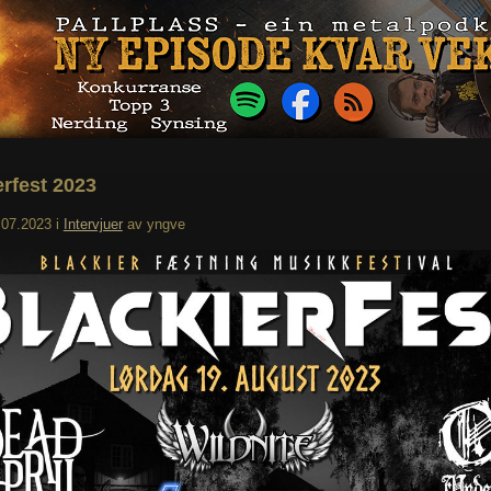
erfest 2023
.07.2023
i
Intervjuer
av
yngve