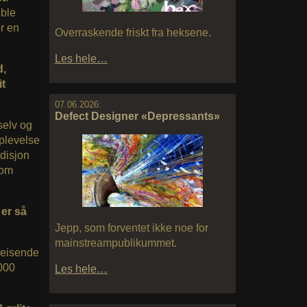
 ble
or en
Overraskende friskt fra heksene.
Les hele…
d,
it
07.06.2026:
Defect Designer «Depressants»
 selv og
pplevelse
adisjon
som
 er så
Jepp, som forventet ikke noe for
mainstreampublikummet.
lreisende
1000
Les hele…