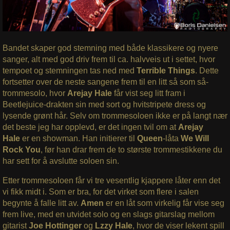
Bandet skaper god stemning med både klassikere og nyere
sanger, alt med god driv frem til ca. halvveis ut i settet, hvor
tempoet og stemningen tas ned med
Terrible Things
. Dette
fortsetter over de neste sangene frem til en litt så som så-
trommesolo, hvor
Arejay Hale
får vist seg litt fram i
Beetlejuice-drakten sin med sort og hvitstripete dress og
lysende grønt hår. Selv om trommesoloen ikke er på langt nær
det beste jeg har opplevd, er det ingen tvil om at
Arejay
Hale
er en showman. Han initierer til
Queen
-låta
We Will
Rock You
, før han drar frem de to største trommestikkene du
har sett for å avslutte soloen sin.
Etter trommesoloen får vi tre vesentlig kjappere låter enn det
vi fikk midt i. Som er bra, for det virket som flere i salen
begynte å falle litt av.
Amen
er en låt som virkelig får vise seg
frem live, med en utvidet solo og en slags gitarslag mellom
gitarist
Joe Hottinger
og
Lzzy Hale
, hvor de viser lekent spill