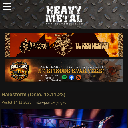
Skip
to
content
Nyheter
Omtaler
Intervjuer
Om oss
Abonner
Søk
etter:
Halestorm (Oslo, 13.11.23)
Postet
14.11.2023
i
Intervjuer
av
yngve