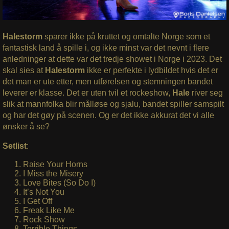
Halestorm
sparer ikke på kruttet og omtalte Norge som et
fantastisk land å spille i, og ikke minst var det nevnt i flere
anledninger at dette var det tredje showet i Norge i 2023. Det
skal sies at
Halestorm
ikke er perfekte i lydbildet hvis det er
det man er ute etter, men utførelsen og stemningen bandet
leverer er klasse. Det er uten tvil et rockeshow,
Hale
river seg
slik at mannfolka blir målløse og sjalu, bandet spiller samspilt
og har det gøy på scenen. Og er det ikke akkurat det vi alle
ønsker å se?
Setlist
:
Raise Your Horns
I Miss the Misery
Love Bites (So Do I)
It’s Not You
I Get Off
Freak Like Me
Rock Show
Terrible Things