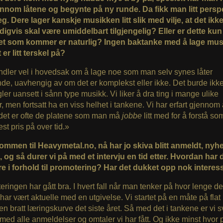
ennom låtene og begynte på ny runde. Da fikk man litt persp
g. Dere lager kanskje musikken litt slik med vilje, at det ikk
igvis skal være umiddelbart tilgjengelig? Eller er dette ku
et som kommer er naturlig? Ingen baktanke med å lage mus
er litt terskel på?
dler vel i hovedsak om å lage noe som man selv synes låter
e, uavhengig av om det er komplekst eller ikke. Det burde ikk
ler uansett i sånn type musikk. Vi liker å dra ting i mange ulike
r, men fortsatt ha en viss helhet i tankene. Vi har erfart gjennom
 det er ofte de platene som man må
jobbe
litt med for å forstå s
est pris på over tid.»
ommen til Heavymetal.no, nå har jo skiva blitt anmeldt, nyhe
 og så durer vi på med et intervju en tid etter. Hvordan har d
e i forhold til promotering? Har det dukket opp nok interes
ringen har gått bra. I hvert fall når man tenker på hvor lenge de
 har vært aktuelle med en utgivelse. Vi startet på en måte på fla
 en bratt læringskurve det siste året. Så med det i tankene er vi 
med alle anmeldelser og omtaler vi har fått. Og ikke minst hvor 