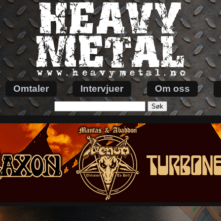
Omtaler
Intervjuer
Om oss
Søk
etter: