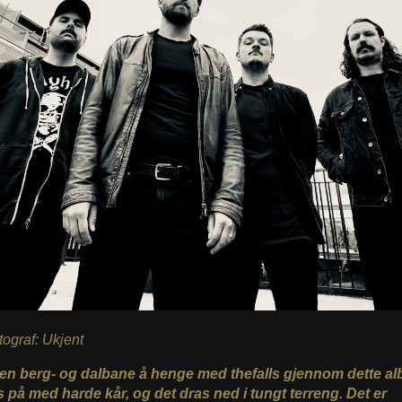
otograf: Ukjent
 en berg- og dalbane å henge med thefalls gjennom dette al
s på med harde kår, og det dras ned i tungt terreng. Det er