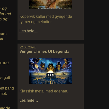
r og
 der må
Kopervik kaller med gyngende
pp og
rytmer og melodier.
Les hele…
lbum
av
22.06.2026:
Venger «Times Of Legend»
kkurat
vi gått
jent band
Klassisk metal med egenart.
met.
Les hele…
 hadde