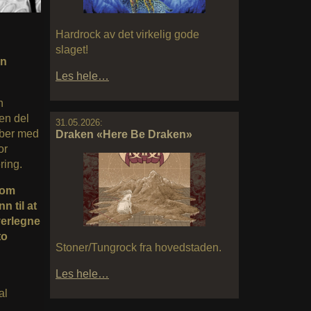
Hardrock av det virkelig gode
slaget!
in
Les hele…
n
 en del
31.05.2026:
bber med
Draken «Here Be Draken»
or
ring.
 som
n til at
verlegne
to
Stoner/Tungrock fra hovedstaden.
Les hele…
al