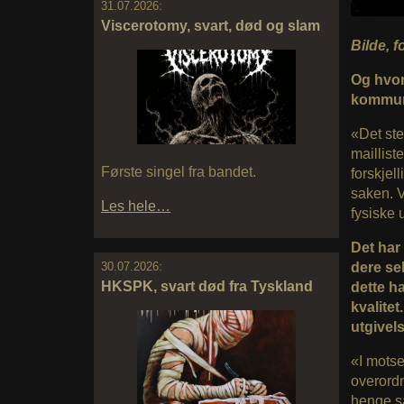
31.07.2026:
Viscerotomy, svart, død og slam
Bilde, f
Og hvor
kommuni
«Det ste
maillist
Første singel fra bandet.
forskjel
saken. V
Les hele…
fysiske 
Det har 
dere sel
30.07.2026:
HKSPK, svart død fra Tyskland
dette ha
kvalitet
utgivel
«I motse
overordn
henge sa