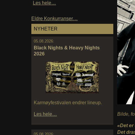
Les hele…
Eldre Konkurranser…
NYHETER
05.08.2026:
Black Nights & Heavy Nights
2026
Karmøyfestivalen endrer lineup.
Bilde, f
Les hele…
«Det er
Det dra
05.08.2026: