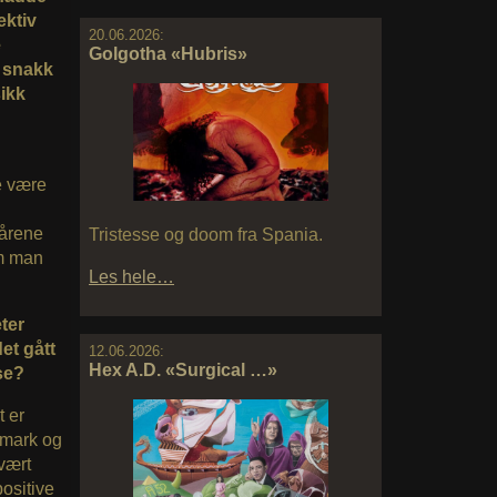
ektiv
20.06.2026:
e
Golgotha «Hubris»
n snakk
ikk
e være
 årene
Tristesse og doom fra Spania.
om man
Les hele…
ter
et gått
12.06.2026:
Hex A.D. «Surgical …»
se?
t er
t mark og
svært
positive