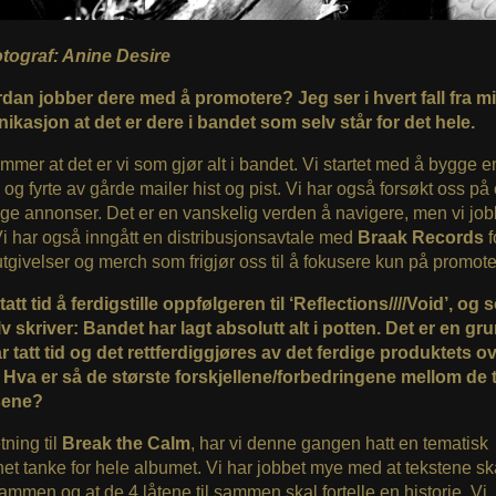
otograf: Anine Desire
dan jobber dere med å promotere? Jeg ser i hvert fall fra m
kasjon at det er dere i bandet som selv står for det hele.
mmer at det er vi som gjør alt i bandet. Vi startet med å bygge e
e og fyrte av gårde mailer hist og pist. Vi har også forsøkt oss på
lige annonser. Det er en vanskelig verden å navigere, men vi jo
i har også inngått en distribusjonsavtale med
Braak Records
f
utgivelser og merch som frigjør oss til å fokusere kun på promote
tatt tid å ferdigstille oppfølgeren til ‘Reflections////Void’, og
v skriver: Bandet har lagt absolutt alt i potten. Det er en grun
r tatt tid og det rettferdiggjøres av det ferdige produktets o
. Hva er så de største forskjellene/forbedringene mellom de 
sene?
tning til
Break the Calm
, har vi denne gangen hatt en tematisk
et tanke for hele albumet. Vi har jobbet mye med at tekstene sk
mmen og at de 4 låtene til sammen skal fortelle en historie. Vi