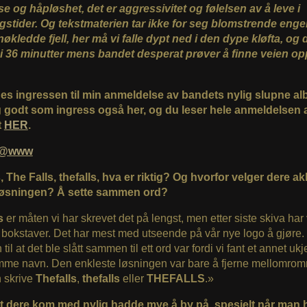
lse og håpløshet, det er aggressivitet og følelsen av å leve i
stider. Og tekstmaterien tar ikke for seg blomstrende enge
økledde fjell, her må vi falle dypt ned i den dype kløfta, og
 i 36 minutter mens bandet desperat prøver å finne veien o
es ingressen til min anmeldelse av bandets nylig slupne a
g godt som ingress også her, og du leser hele anmeldelsen 
t
HER
.
ls@www
, The Falls, thefalls, hva er riktig? Og hvorfor velger dere a
øsningen? Å sette sammen ord?
ls
er måten vi har skrevet det på lengst, men etter siste skiva har 
e bokstaver. Det har mest med utseende på vår nye logo å gjøre.
il at det ble slått sammen til ett ord var fordi vi fant et annet uk
me navn. Den enkleste løsningen var bare å fjerne mellomrom
 skrive
Thefalls
,
thefalls
eller
THEFALLS
.»
 dere kom med nylig hadde mye å by på, spesielt når man