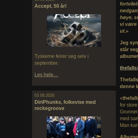
fortvile
Accept, 50 år!
nedgang
høye, sn
vi være
ut.»
Jeg syn
står se
Tyskerne feirer seg selv i
albume
september.
thefal
Les hele…
Thefalls
denne l
03.08.2026:
«
thefal
DirtPhunks, folkevise med
for stor
rockegroove
Grunnen t
med sam
Man kan
Albumet