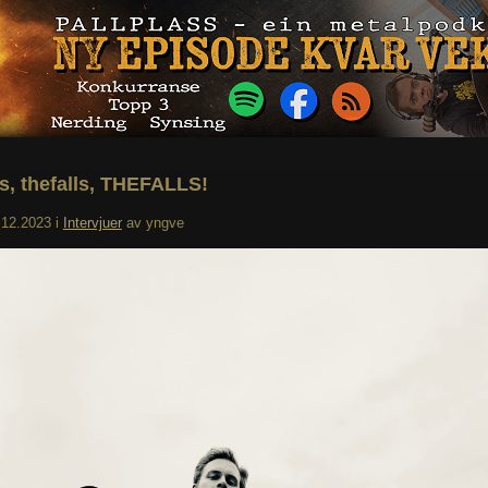
ls, thefalls, THEFALLS!
.12.2023
i
Intervjuer
av
yngve