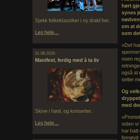
hørt gj
synes je
nødvend
Sjekk folkeklassiker i ny drakt her.
om at d
Les hele…
som det 
«Det han
spennend
01.08.2026:
noen reg
Manifest, ferdig med å ta liv
retninge
også at
setter m
Og velk
dryppet,
med der
Skive i høst, og konserter.
«Promote
Les hele…
siden vi
har hatt
fornøyd 