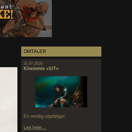
OMTALER
31.07.2026:
Khemmis «S/T»
En verdig oppfølger.
Les hele…