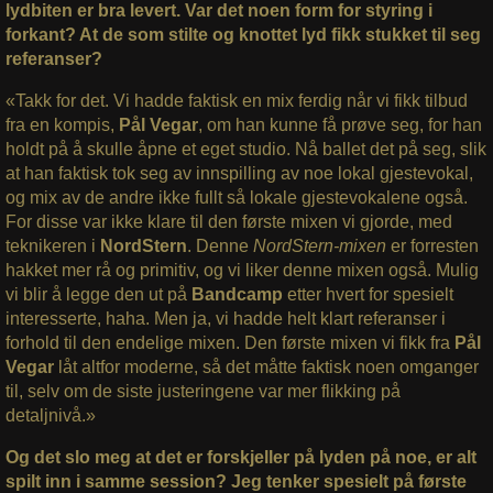
lydbiten er bra levert. Var det noen form for styring i
forkant? At de som stilte og knottet lyd fikk stukket til seg
referanser?
«Takk for det. Vi hadde faktisk en mix ferdig når vi fikk tilbud
fra en kompis,
Pål Vegar
, om han kunne få prøve seg, for han
holdt på å skulle åpne et eget studio. Nå ballet det på seg, slik
at han faktisk tok seg av innspilling av noe lokal gjestevokal,
og mix av de andre ikke fullt så lokale gjestevokalene også.
For disse var ikke klare til den første mixen vi gjorde, med
teknikeren i
NordStern
. Denne
NordStern-mixen
er forresten
hakket mer rå og primitiv, og vi liker denne mixen også. Mulig
vi blir å legge den ut på
Bandcamp
etter hvert for spesielt
interesserte, haha. Men ja, vi hadde helt klart referanser i
forhold til den endelige mixen. Den første mixen vi fikk fra
Pål
Vegar
låt altfor moderne, så det måtte faktisk noen omganger
til, selv om de siste justeringene var mer flikking på
detaljnivå.»
Og det slo meg at det er forskjeller på lyden på noe, er alt
spilt inn i samme session? Jeg tenker spesielt på første