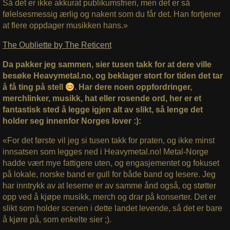
Så det er ikke akkurat publikumsfrieri, men det er så
følelsesmessig ærlig og nakent som du får det. Han fortjener
at flere oppdager musikken hans.»
The Oubliette by The Reticent
Da pakker jeg sammen, sier tusen takk for at dere ville
besøke Heavymetal.no, og beklager stort for tiden det tar
å få ting på stell
. Har dere noen oppfordringer,
merchlinker, musikk, hat eller rosende ord, her er et
fantastisk sted å legge igjen alt av slikt, så lenge det
holder seg innenfor Norges lover :):
«For det første vil jeg si tusen takk for praten, og ikke minst
innsatsen som legges ned i Heavymetal.no! Metal-Norge
hadde vært mye fattigere uten, og engasjementet og fokuset
på lokale, norske band er gull for både band og lesere. Jeg
har inntrykk av at leserne er av samme ånd også, og støtter
opp ved å kjøpe musikk, merch og drar på konserter. Det er
slikt som holder scenen i dette landet levende, så det er bare
å kjøre på, som enkelte sier ;).