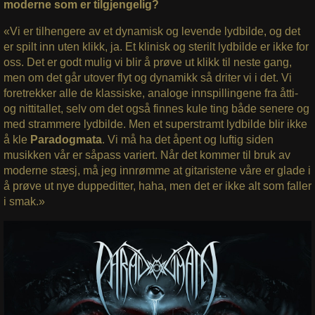
moderne som er tilgjengelig?
«Vi er tilhengere av et dynamisk og levende lydbilde, og det
er spilt inn uten klikk, ja. Et klinisk og sterilt lydbilde er ikke for
oss. Det er godt mulig vi blir å prøve ut klikk til neste gang,
men om det går utover flyt og dynamikk så driter vi i det. Vi
foretrekker alle de klassiske, analoge innspillingene fra åtti-
og nittitallet, selv om det også finnes kule ting både senere og
med strammere lydbilde. Men et superstramt lydbilde blir ikke
å kle
Paradogmata
. Vi må ha det åpent og luftig siden
musikken vår er såpass variert. Når det kommer til bruk av
moderne stæsj, må jeg innrømme at gitaristene våre er glade i
å prøve ut nye duppeditter, haha, men det er ikke alt som faller
i smak.»