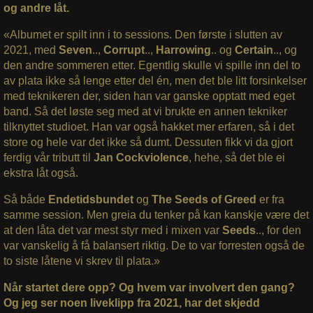
og andre låt.
«Albumet er spilt inn i to sessions. Den første i slutten av
2021, med
Seven
..,
Corrupt
..,
Harrowing
.. og
Certain
.., og
den andre sommeren etter. Egentlig skulle vi spille inn del to
av plata ikke så lenge etter del én, men det ble litt forsinkelser
med teknikeren der, siden han var ganske opptatt med eget
band. Så det løste seg med at vi brukte en annen tekniker
tilknyttet studioet. Han var også hakket mer erfaren, så i det
store og hele var det ikke så dumt. Dessuten fikk vi da gjort
ferdig vår tributt til
Jan Cockviolence
, hehe, så det ble ei
ekstra låt også.
Så både
Endetidsbundet
og
The Seeds of Greed
er fra
samme session. Men greia du tenker på kan kanskje være det
at den låta det var mest styr med i mixen var
Seeds
.., for den
var vanskelig å få balansert riktig. De to var forresten også de
to siste låtene vi skrev til plata.»
Når startet dere opp? Og hvem var involvert den gang?
Og jeg ser noen liveklipp fra 2021, har det skjedd