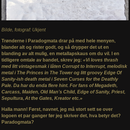
Bilde, fotograf: Ukjent
Trønderne i Paradogmata drar på med hele menyen,
blander alt og rister godt, og så drypper det ut en
blanding av alt mulig, en metallapskaus om du vil. I en
tidligere omtale av bandet, skrev jeg:
«Vi loves thrash
med litt vintagesmak i låten Corrupt to Interrupt, melodisk
metal i The Princes in The Tower og litt groovy Edge Of
Sanity-ish death metal i Seven Curses for the Deathly
Pale. Da har du enda flere hint. For fans of Megadeth,
Carcass, Maiden, Old Man’s Child, Edge of Sanity, Priest,
Sepultura, At the Gates, Kreator etc.»
Halla mann! Først, navnet, jeg må stort sett se over
logoen et par ganger før jeg skriver det, hva betyr det?
Paradogmata?