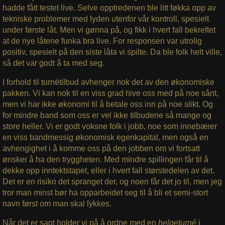
hadde fått testet live. Selve opptredenen ble litt føkka opp av
tekniske problemer med lyden utenfor vår kontroll, spesielt
under første låt. Men vi gønna på, og fikk i hvert fall bekreftet
at de nye låtene funka bra live. For responsen var utrolig
positiv, spesielt på den siste låta vi spilte. Da ble folk helt ville,
så det var godt å ta med seg.
I forhold til turnétilbud avhenger nok det av den økonomiske
pakken. Vi kan nok til en viss grad hive oss med på noe sånt,
men vi har ikke økonomi til å betale oss inn på noe slikt. Og
for mindre band som oss er vel ikke tilbudene så mange og
store heller. Vi er godt voksne folk i jobb, noe som innebærer
en viss bandmessig økonomisk egenkapital, men også en
avhengighet i å komme oss på den jobben om vi fortsatt
ønsker å ha den tryggheten. Med mindre spillingen får til å
dekke opp inntektstapet, eller i hvert fall størstedelen av det.
Det er en risiko det spranget der, og noen får det jo til, men jeg
tror man minst bør ha opparbeidet seg til å bli et semi-stort
navn først om man skal lykkes.
Når det er sagt holder vi på å ordne med en
helgeturné
i