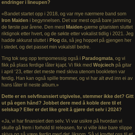
endringer i lineupen?
«Bandet startet opp i 2018, og var mye nærmere band som
Iron Maiden
i begynnelsen. Det var mest også bare jamming
de første par årene. Den mest
Maiden
-gærne gitaristen sluttet
riktignok etter hvert, og de søkte etter vokalist tidlig i 2021. Jeg
hadde akkurat sluttet i
Plog
da, så jeg hoppet på gjengen her
i stedet, og det passet min vokalstil bedre.
Ting tok seg opp tempomessig også i
Paradogmata
, og vi
fikk på plass ferdige låter kjapt. Vi fikk med
Wojciech
på gitar
i april ‘23, etter det meste med skiva utenom bookleten var
ferdig. Han kan også spille trommer, og vi har alt øvd inn ei av
hans låter til neste album.»
Dette er en selvfinansiert utgivelse, stemmer ikke det? Gitt
ut på egen hånd? Jobbet dere med å koble dere til et
selskap? Eller er det like greit å gjøre det selv i 2024?
«Ja, vi har finansiert den selv. Vi var usikre på hvordan vi
skulle gå frem i forhold til releasen, for vi ville ikke bare slippe
skiva og så være
ferdig med det,
liksom. Så vi knyttet oss til et