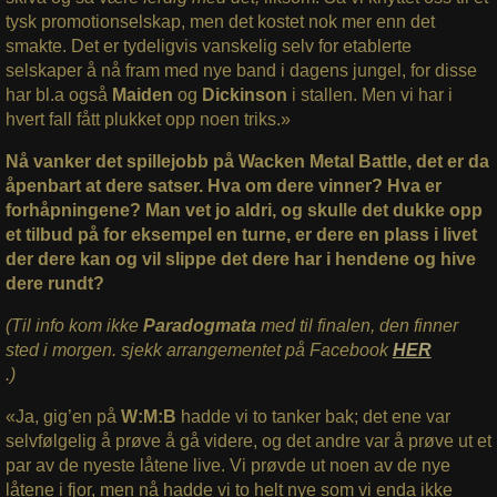
tysk promotionselskap, men det kostet nok mer enn det
smakte. Det er tydeligvis vanskelig selv for etablerte
selskaper å nå fram med nye band i dagens jungel, for disse
har bl.a også
Maiden
og
Dickinson
i stallen. Men vi har i
hvert fall fått plukket opp noen triks.»
Nå vanker det spillejobb på Wacken Metal Battle, det er da
åpenbart at dere satser. Hva om dere vinner? Hva er
forhåpningene? Man vet jo aldri, og skulle det dukke opp
et tilbud på for eksempel en turne, er dere en plass i livet
der dere kan og vil slippe det dere har i hendene og hive
dere rundt?
(Til info kom ikke
Paradogmata
med til finalen, den finner
sted i morgen. sjekk arrangementet på Facebook
HER
.)
«Ja, gig’en på
W:M:B
hadde vi to tanker bak; det ene var
selvfølgelig å prøve å gå videre, og det andre var å prøve ut et
par av de nyeste låtene live. Vi prøvde ut noen av de nye
låtene i fjor, men nå hadde vi to helt nye som vi enda ikke