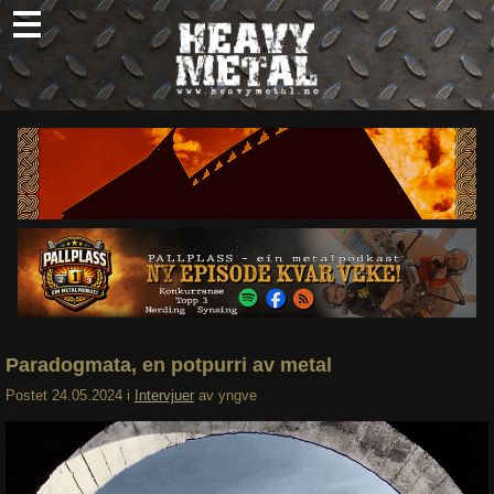
Skip
to
content
Nyheter
Omtaler
Intervjuer
Om oss
Abonner
Søk
etter:
Paradogmata, en potpurri av metal
Postet
24.05.2024
i
Intervjuer
av
yngve