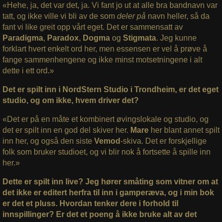
«Hehe, ja, det var det, ja. Vi fant jo ut at alle bra bandnavn var
tatt, og ikke ville vi bli av de som
deler på
navn heller, så da
fant vi like greit opp vårt eget. Det er sammensatt av
Paradigma
,
Paradox
,
Dogma
og
Stigmata
. Jeg kunne
forklart hvert enkelt ord her, men essensen er vel å prøve å
fange sammenhengene og ikke minst motsetningene i alt
dette i ett ord.»
Det er spilt inn i NordStern Studio i Trondheim, er det eget
studio, og om ikke, hvem driver det?
«Det er på en måte et kombinert øvingslokale og studio, og
det er spilt inn en god del skiver her.
Mare
her blant annet spilt
inn her, og også den siste
Vemod
-skiva. Det er forskjellige
folk som bruker studioet, og vi blir nok å fortsette å spille inn
her.»
Dette er spilt inn live? Jeg hører småting som vitner om at
det ikke er editert herfra til inn i gamperæva, og i min bok
er det et pluss. Hvordan tenker dere i forhold til
innspillinger? Er det et poeng å ikke bruke alt av det