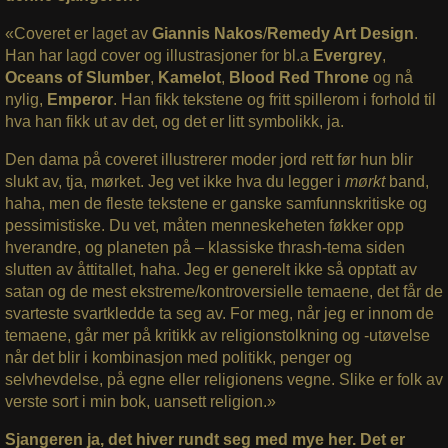
«Coveret er laget av
Giannis Nakos
/
Remedy Art Design
.
Han har lagd cover og illustrasjoner for bl.a
Evergrey
,
Oceans of Slumber
,
Kamelot
,
Blood Red Throne
og nå
nylig,
Emperor
. Han fikk tekstene og fritt spillerom i forhold til
hva han fikk ut av det, og det er litt symbolikk, ja.
Den dama på coveret illustrerer moder jord rett før hun blir
slukt av, tja, mørket. Jeg vet ikke hva du legger i
mørkt
band,
haha, men de fleste tekstene er ganske samfunnskritiske og
pessimistiske. Du vet, måten menneskeheten føkker opp
hverandre, og planeten på – klassiske thrash-tema siden
slutten av åttitallet, haha. Jeg er generelt ikke så opptatt av
satan og de mest ekstreme/kontroversielle temaene, det får de
svarteste svartkledde ta seg av. For meg, når jeg er innom de
temaene, går mer på kritikk av religionstolkning og -utøvelse
når det blir i kombinasjon med politikk, penger og
selvhevdelse, på egne eller religionens vegne. Slike er folk av
verste sort i min bok, uansett religion.»
Sjangeren ja, det hiver rundt seg med mye her. Det er