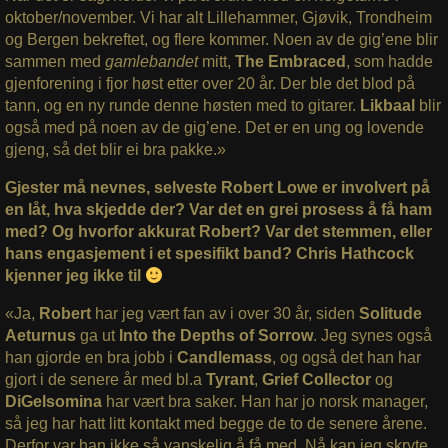
oktober/november. Vi har alt Lillehammer, Gjøvik, Trondheim
og Bergen bekreftet, og flere kommer. Noen av de gig’ene blir
sammen med
gamlebandet
mitt,
The Embraced
, som hadde
gjenforening i fjor høst etter over 20 år. Der ble det blod på
tann, og en ny runde denne høsten med to gitarer.
Likbaal
blir
også med på noen av de gig’ene. Det er en ung og lovende
gjeng, så det blir ei bra pakke.»
Gjester må nevnes, selveste Robert Lowe er involvert på
en låt, hva skjedde der? Var det en grei prosess å få ham
med? Og hvorfor akkurat Robert? Var det stemmen, eller
hans engasjement i et spesifikt band? Chris Hathcock
kjenner jeg ikke til
«Ja,
Robert
har jeg vært fan av i over 30 år, siden
Solitude
Aeturnus
ga ut
Into the Depths of Sorrow
. Jeg synes også
han gjorde en bra jobb i
Candlemass
, og også det han har
gjort i de senere år med bl.a
Tyrant
,
Grief Collector
og
DiGelsomina
har vært bra saker. Han har jo norsk manager,
så jeg har hatt litt kontakt med begge de to de senere årene.
Derfor var han ikke så vanskelig å få med. Nå kan jeg skryte