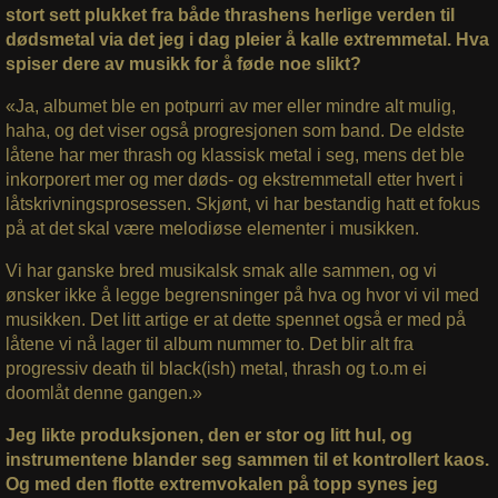
stort sett plukket fra både thrashens herlige verden til
dødsmetal via det jeg i dag pleier å kalle extremmetal. Hva
spiser dere av musikk for å føde noe slikt?
«Ja, albumet ble en potpurri av mer eller mindre alt mulig,
haha, og det viser også progresjonen som band. De eldste
låtene har mer thrash og klassisk metal i seg, mens det ble
inkorporert mer og mer døds- og ekstremmetall etter hvert i
låtskrivningsprosessen. Skjønt, vi har bestandig hatt et fokus
på at det skal være melodiøse elementer i musikken.
Vi har ganske bred musikalsk smak alle sammen, og vi
ønsker ikke å legge begrensninger på hva og hvor vi vil med
musikken. Det litt artige er at dette spennet også er med på
låtene vi nå lager til album nummer to. Det blir alt fra
progressiv death til black(ish) metal, thrash og t.o.m ei
doomlåt denne gangen.»
Jeg likte produksjonen, den er stor og litt hul, og
instrumentene blander seg sammen til et kontrollert kaos.
Og med den flotte extremvokalen på topp synes jeg