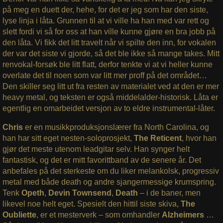
på meg en duett der, hehe, for det er jeg som har den siste,
lyse linja i låta. Grunnen til at vi ville ha han med var rett og
slett fordi vi så for oss at han ville kunne gjøre en bra jobb på
den låta. Vi fikk det litt travelt når vi spilte den inn, for vokalen
der var det siste vi gjorde, så det ble ikke så mange takes. Mitt
renvokal-forsøk ble litt flatt, derfor tenkte vi at vi heller kunne
overlate det til noen som var litt mer proff på det området…
Den skiller seg litt ut fra resten av materialet ved at den er mer
heavy metal, og teksten er også middelalder-historisk. Låta er
egentlig en omarbeidet versjon av to eldre instrumental-låter.
Chris
er en musikkproduksjonslærer fra North Carolina, og
han har sitt eget nesten-soloprosjekt,
The Reticent
, hvor han
gjør det meste utenom leadgitar selv. Han synger helt
fantastisk, og det er mitt favorittband av de senere år. Det
anbefales på det sterkeste om du liker melankolsk, progressiv
metal med både death og andre sjangermessige krumspring.
Tenk
Opeth
,
Devin Townsend
,
Death
– i de baner, men
likevel noe helt eget. Spesielt den hittil siste skiva,
The
Oubliette
, er et mesterverk – som omhandler
Alzheimers
…