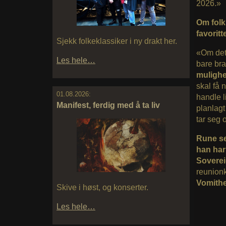
2026.»
Om folk
favoritt
Sjekk folkeklassiker i ny drakt her.
«Om det 
Les hele…
bare br
mulighe
skal få 
01.08.2026:
handle l
Manifest, ferdig med å ta liv
planlagt
tar seg 
Rune sel
han har
Sovere
reunion
Vomithe
Skive i høst, og konserter.
Les hele…