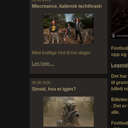
Miscreance, italiensk techthrash
Festival
Med kraftige hint til hin dager.
opp og 
Les hele…
Legend
Det har 
til grun
06.08.2026:
billett 
Sinsid, hva er igjen?
Billette
. Det er
alle.
Festival