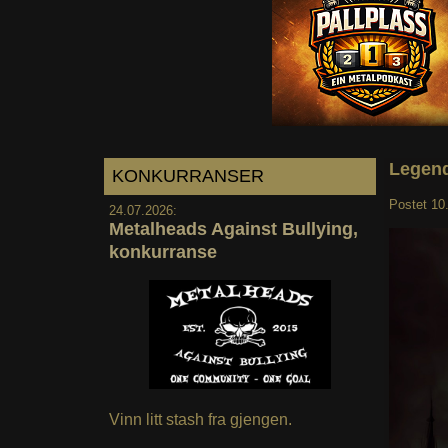
Legend
KONKURRANSER
Postet
10
24.07.2026:
Metalheads Against Bullying,
konkurranse
Vinn litt stash fra gjengen.