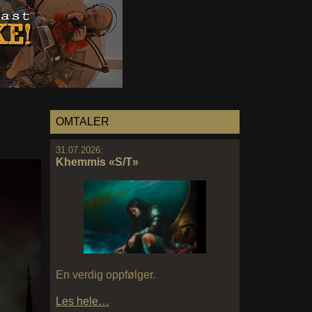
OMTALER
31.07.2026:
Khemmis «S/T»
En verdig oppfølger.
Les hele…