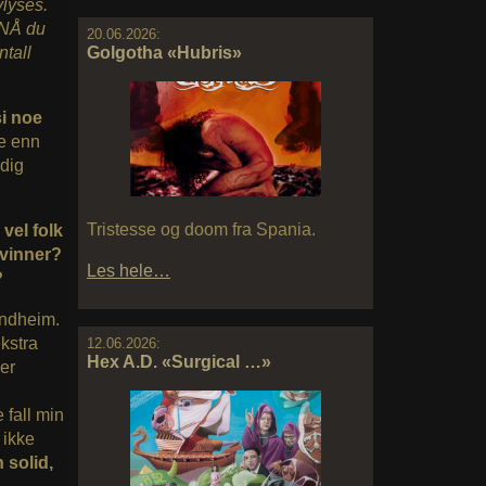
vlyses.
t NÅ du
20.06.2026:
ntall
Golgotha «Hubris»
si noe
re enn
ldig
Tristesse og doom fra Spania.
vel folk
svinner?
Les hele…
?
ondheim.
ekstra
12.06.2026:
Hex A.D. «Surgical …»
ker
 fall min
 ikke
 solid,