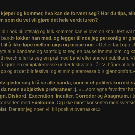
 kjøper og kommer, hva kan de forvent seg? Har du tips, ell
er, som du vet vil gjøre det hele verdt turen?
blir nok billettsalg og folk kommer, kan vi love en knall festival
a band»
lokker han med, og legger til noe jeg personlig er gla
t til å ikke løpe mellom gigs og misse noe.
«Det er lagt opp til
nyte alle bandene og samtidig ta seg en pause innimellom, og k
itt merch eller ta seg en prat med band eller andre i publikum. Vi
 å kjøre en miniplatemesse under festivalen i år. Vi håper at bille
opp og at det blir festival og at miniplatemessa blir gjennomført.»
v gleder seg til å se alle banda, som er et politisk korrekt 
 da noen subjektive preferanser :).
«…som egne favoritter har
ign
,
Diskord
,
Execration
,
Inculter
,
Corroder
og
Asagraum
, i 
konserten med
Exeloume
. Og ikke minst konserten med sveitsi
ist
. Der tror jeg noen vil bli positivt overrasket.»