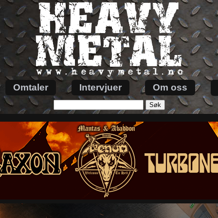
Omtaler
Intervjuer
Om oss
Søk
etter: