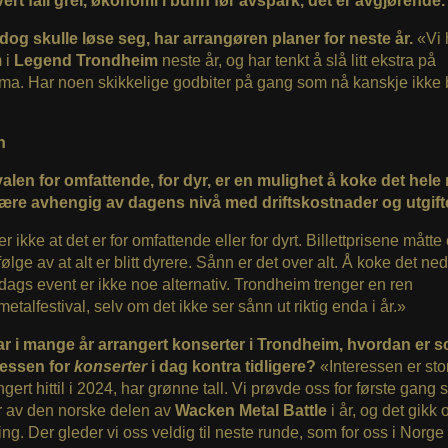
hvert fall grei, økonomi i bunn før avspark, det er avgjørende.
dog skulle løse seg, har arrangøren planer for neste år.
«Vi 
 i
Legend Trondheim
neste år, og har tenkt å slå litt ekstra på
ma. Har noen skikkelige godbiter på gang som nå kanskje ikke b
n
valen for omfattende, for dyr, er en mulighet å koke det hele
være avhengig av dagens nivå med driftskostnader og utgift
r ikke at det er for omfattende eller for dyrt. Billettprisene måtte 
lge av at alt er blitt dyrere. Sånn er det over alt. Å koke det ned 
-dags event er ikke noe alternativ. Trondheim trenger en ren
etalfestival, selv om det ikke ser sånn ut riktig enda i år.»
r i mange år arrangert konserter i Trondheim, hvordan er 
ressen for
konserter
i dag kontra tidligere?
«Interessen er stor.
ngert hittil i 2024, har grønne tall. Vi prøvde oss for første gang
r av den norske delen av
Wacken Metal Battle
i år, og det gikk 
ing. Der gleder vi oss veldig til neste runde, som for oss i Norge b