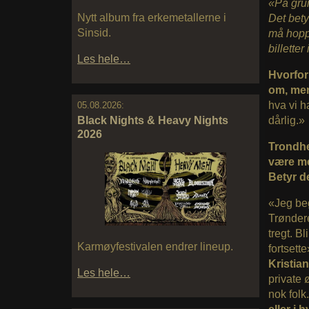
«På grun
Nytt album fra erkemetallerne i
Det bety
Sinsid.
må hoppe
billette
Les hele…
Hvorfor
om, men
hva vi h
05.08.2026:
dårlig.»
Black Nights & Heavy Nights
2026
Trondhe
være me
Betyr de
«Jeg beg
Trøndere
tregt. Bl
Karmøyfestivalen endrer lineup.
fortsett
Kristia
Les hele…
private 
nok folk