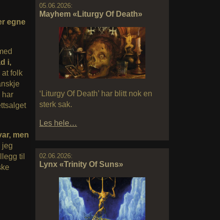
05.06.2026:
Mayhem «Liturgy Of Death»
er egne
 med
d i,
 at folk
anskje
‘Liturgy Of Death’ har blitt nok en
 har
sterk sak.
ttsalget
Les hele…
svar, men
 jeg
tillegg til
02.06.2026:
Lynx «Trinity Of Suns»
ske