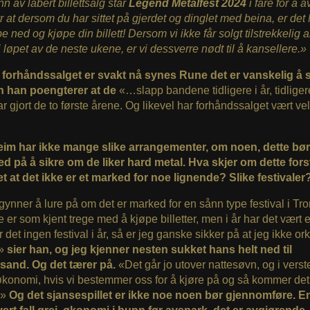
n av labert billettsalg står
Legend Metalfest 2024
i fare for å a
r at dersom du har sittet på gjerdet og dinglet med beina, er de
 ned og kjøpe din billett! Dersom vi ikke får solgt tilstrekkelig a
r i løpet av de neste ukene, er vi dessverre nødt til å kansellere.»
 forhåndssalget er svakt nå synes Rune det er vanskelig å 
 han poengterer at de
«…slapp bandene tidligere i år, tidlige
ar gjort de to første årene. Og likevel har forhåndssalget vært ve
im har ikke mange slike arrangementer, om noen, dette bør 
d på å sikre om de liker hard metal. Hva skjer om dette for
t at det ikke er et marked for noe lignende? Slike festivaler
ynner å lure på om det er marked for en sånn type festival i Tr
 er som kjent trege med å kjøpe billetter, men i år har det vært 
ir det ingen festival i år, så er jeg ganske sikker på at jeg ikke or
e»
sier han, og jeg kjenner nesten sukket hans helt ned til
nsand. Og det tærer på.
«Det går jo utover nattesøvn, og i verste
økonomi, hvis vi bestemmer oss for å kjøre på og så kommer det
.»
Og det sjansespillet er ikke noe noen bør gjennomføre. En