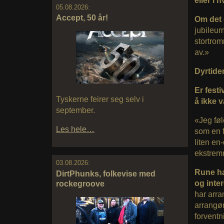
eller i 
05.08.2026:
Accept, 50 år!
Om det 
jubileum
stortrom
av.»
Dyrtide
Er festi
Tyskerne feirer seg selv i
å ikke 
september.
«Jeg føle
Les hele…
som en fø
liten en
ekstremm
03.08.2026:
Rune ha
DirtPhunks, folkevise med
og inte
rockegroove
har arra
arrangø
forventn