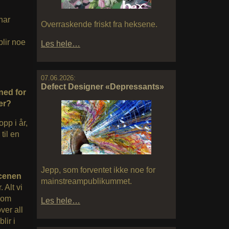
har
Overraskende friskt fra heksene.
lir noe
Les hele…
07.06.2026:
Defect Designer «Depressants»
 ned for
er?
opp i år,
til en
Jepp, som forventet ikke noe for
scenen
mainstreampublikummet.
 Alt vi
 som
Les hele…
over all
lir i