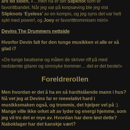
års tid siden,
«…men nå er det
Slipknot
som er
favorittbandet. Når jeg var på korpsøving ble jeg vist
Slipknots
‘
Eyeless’
av en kompis, og jeg syns det var helt
sykt med power!, og
Joey
er favoritttrommisen min!»
Devins The Drummers nettside
Hvorfor Devin falt for den tunge musikken vi alle er så
glad i?
«De tunge beatsene og måten de skriver riff på med
nedstemte gitarer og sinnsyke trommer… det er det beste!»
Foreldrerollen
Men hvordan er det å ha en så hardtslående mann i hus?
Nå vet jeg at Devins far er reeeelativt hard i
musikksmaken også, og trommis, det hjelper vel på
:).
Mange ville ikke orket alt av lyder og energi hjemme, som
jeg vil tro det er mye av. Hvordan har dere løst dette?
Naboklager har det kanskje vært?