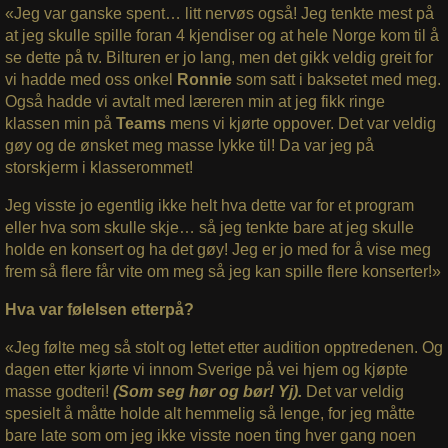
«Jeg var ganske spent… litt nervøs også! Jeg tenkte mest på
at jeg skulle spille foran 4 kjendiser og at hele Norge kom til å
se dette på tv. Bilturen er jo lang, men det gikk veldig greit for
vi hadde med oss onkel
Ronnie
som satt i baksetet med meg.
Også hadde vi avtalt med læreren min at jeg fikk ringe
klassen min på
Teams
mens vi kjørte oppover. Det var veldig
gøy og de ønsket meg masse lykke til! Da var jeg på
storskjerm i klasserommet!
Jeg visste jo egentlig ikke helt hva dette var for et program
eller hva som skulle skje… så jeg tenkte bare at jeg skulle
holde en konsert og ha det gøy! Jeg er jo med for å vise meg
frem så flere får vite om meg så jeg kan spille flere konserter!»
Hva var følelsen etterpå?
«Jeg følte meg så stolt og lettet etter audition opptredenen. Og
dagen etter kjørte vi innom Sverige på vei hjem og kjøpte
masse godteri!
(Som seg hør og bør! Yj).
Det var veldig
spesielt å måtte holde alt hemmelig så lenge, for jeg måtte
bare late som om jeg ikke visste noen ting hver gang noen