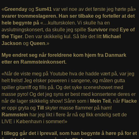
«
Greenday
og
Sum41
var vel noe av det første jeg hørte på»
svarer trommeslageren. Han ser tilbake og forteller at det
hele begynte på
«…kulturskolen. Vi skulle ha en
avslutningskonsert, da skulle jeg spille
Survivor
med
Eye of
the Tiger
. Den var skikkelig kul. Så ble det litt
Michael
Jackson
og
Queen
.»
Mye endret seg når foreldrene kom hjem fra Danmark
etter en Rammsteinkonsert.
«Når de viste meg på Youtube hva de hadde vært på, var jeg
helt frelst! Jeg elsker poweren i sangene, og måten gutta
spiller gitarriff og fills på. Og det syke sceneshowet med
masse pyro! Og det jeg syns er best med konsertene deres er
når de lager skikkelig show! Sånn som i
Mein Teil
, når
Flacke
er oppi gryta og
Till
skyter masse flammer på ham!
Rammstein
har jeg likt i flere år nå og fikk endelig sett de
LIVE i København i sommer!»
I tillegg går det i Iprevail, som han begynte å høre på for et