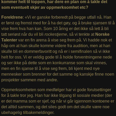
kommer helt til toppen, har dere en plan om å takle det
som eventuelt skjer av oppmerksomhet etc?
Foreldrene
: «Vi er ganske forberedt på begge utfall nå. Han
er først og fremst med for å ha det gøy, og å bruke sjansen til å
vise frem hva han kan. Som 10 åring er det ikke så lett å bli
tatt seriøst når du vil bli
rockestjerne
, så vi tenkte at
Norske
Talenter
var en fin arena å vise seg frem på. Vi hadde nok et
håp om at han skulle komme videre fra audition, men at han
skulle bli en dommerfavoritt og nå er i semifinalen så vi ikke
helt for oss. Vi er veldig gode til å holde forventningene nede
og ser ikke på dette som en konkurranse som skal vinnes,
men en fin sjanse til å vise seg frem, bli kjent med nye
mennesker som brenner for det samme og kanskje finne noen
prosjekter sammen med andre.
Oppmerksomheten som medfølger har vi gode forutsettinger
for å takle tror jeg. Han har ikke tilgang til sosiale medier (der
er det mamma som er sjef, og når vi går igjennom kontoene er
det alltid sammen, og det siles godt om det skulle være noe
ubehagelig tilbakemeldinger.