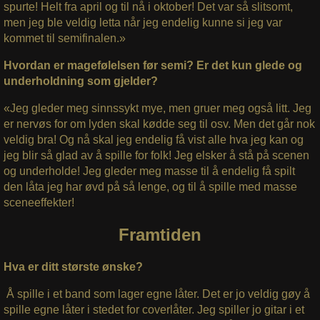
spurte! Helt fra april og til nå i oktober! Det var så slitsomt,
men jeg ble veldig letta når jeg endelig kunne si jeg var
kommet til semifinalen.»
Hvordan er magefølelsen før semi? Er det kun glede og
underholdning som gjelder?
«Jeg gleder meg sinnssykt mye, men gruer meg også litt. Jeg
er nervøs for om lyden skal kødde seg til osv. Men det går nok
veldig bra! Og nå skal jeg endelig få vist alle hva jeg kan og
jeg blir så glad av å spille for folk! Jeg elsker å stå på scenen
og underholde! Jeg gleder meg masse til å endelig få spilt
den låta jeg har øvd på så lenge, og til å spille med masse
sceneeffekter!
Framtiden
Hva er ditt største ønske?
Å spille i et band som lager egne låter. Det er jo veldig gøy å
spille egne låter i stedet for coverlåter. Jeg spiller jo gitar i et