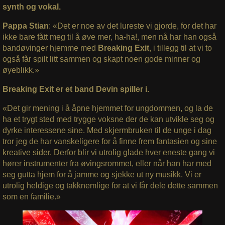
synth og vokal.
Pappa Stian
: «Det er noe av det lureste vi gjorde, for det har
ikke bare fått meg til å øve mer, ha-ha!, men nå har han også
bandøvinger hjemme med
Breaking Exit
, i tillegg til at vi to
også får spilt litt sammen og skapt noen gode minner og
øyeblikk.»
Breaking Exit er et band Devin spiller i.
«Det gir mening i å åpne hjemmet for ungdommen, og la de
ha et trygt sted med trygge voksne der de kan utvikle seg og
dyrke interessene sine. Med skjermbruken til de unge i dag
tror jeg de har vanskeligere for å finne frem fantasien og sine
kreative sider. Derfor blir vi utrolig glade hver eneste gang vi
hører instrumenter fra øvingsrommet, eller når han har med
seg gutta hjem for å jamme og sjekke ut ny musikk. Vi er
utrolig heldige og takknemlige for at vi får dele dette sammen
som en familie.»