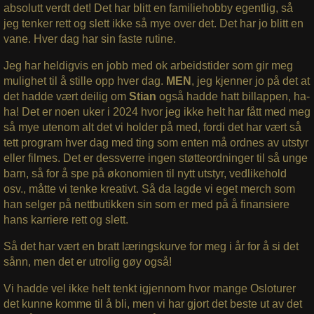
absolutt verdt det! Det har blitt en familiehobby egentlig, så
jeg tenker rett og slett ikke så mye over det. Det har jo blitt en
vane. Hver dag har sin faste rutine.
Jeg har heldigvis en jobb med ok arbeidstider som gir meg
mulighet til å stille opp hver dag.
MEN
, jeg kjenner jo på det at
det hadde vært deilig om
Stian
også hadde hatt billappen, ha-
ha! Det er noen uker i 2024 hvor jeg ikke helt har fått med meg
så mye utenom alt det vi holder på med, fordi det har vært så
tett program hver dag med ting som enten må ordnes av utstyr
eller filmes. Det er dessverre ingen støtteordninger til så unge
barn, så for å spe på økonomien til nytt utstyr, vedlikehold
osv., måtte vi tenke kreativt. Så da lagde vi eget merch som
han selger på nettbutikken sin som er med på å finansiere
hans karriere rett og slett.
Så det har vært en bratt læringskurve for meg i år for å si det
sånn, men det er utrolig gøy også!
Vi hadde vel ikke helt tenkt igjennom hvor mange Osloturer
det kunne komme til å bli, men vi har gjort det beste ut av det