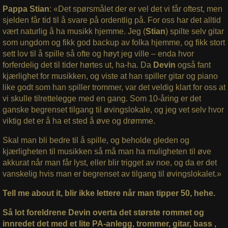
Pappa Stian
: «Det spørsmålet der er vel det vi får oftest, men
sjelden får tid til å svare på ordentlig på. For oss har det alltid
vært naturlig å ha musikk hjemme. Jeg (
Stian
) spilte selv gitar
som ungdom og fikk god backup av folka hjemme, og fikk stort
sett lov til å spille så ofte og høyt jeg ville – enda hvor
forferdelig det til tider hørtes ut, ha-ha. Da
Devin
også fant
kjærlighet for musikken, og viste at han spiller gitar og piano
like godt som han spiller trommer, var det veldig klart for oss at
vi skulle tilrettelegge med en gang. Som 10-åring er det
ganske begrenset tilgang til øvingslokale, og jeg vet selv hvor
viktig det er å ha et sted å øve og drømme.
Skal man bli bedre til å spille, og beholde gleden og
kjærligheten til musikken så må man ha muligheten til øve
akkurat når man får lyst, eller blir trigget av noe, og da er det
vanskelig hvis man er begrenset av tilgang til øvingslokalet.»
Tell me about it, blir ikke lettere når man tipper 50, hehe.
Så lot foreldrene Devin overta det største rommet og
innredet det med et lite PA-anlegg, trommer, gitar, bass ,