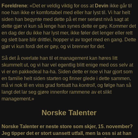
Foreldrene
: «Det er veldig viktig for oss at
Devin
ikke går til
noe han ikke er komfortabel med eller har lyst til. Vi har helt
siden han begynte med dette på et mer seriøst nivå sagt at
dette gjør vi kun så lenge han synes dette er gøy. Kommer det
en dag der du ikke har lyst mer, ikke føler det lenger eller rett
og slett bare blir drittlei, hopper vi av toget med en gang. Dette
gjør vi kun fordi det er gøy, og vi brenner for det.
Så det å overlate han til et management kan høres litt
skummelt ut, og vi har vel egentlig blitt enige med oss selv at
vi er en pakkedeal ha-ha. Siden dette er noe vi har gjort som
en familie helt siden starten og finner glede i dette sammen,
må vi nok til en viss grad fortsatt ha
kontroll
, og følge han så
langt det lar seg gjøre innenfor rammene av et slikt
management.»
Norske Talenter
Norske Talenter er neste store som skjer, 15. november?
Jeg tipper det er stort uansett utfall, men la oss si at han