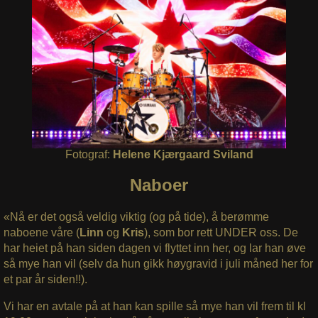
Fotograf:
Helene Kjærgaard Sviland
Naboer
«Nå er det også veldig viktig (og på tide), å berømme
naboene våre (
Linn
og
Kris
), som bor rett UNDER oss. De
har heiet på han siden dagen vi flyttet inn her, og lar han øve
så mye han vil (selv da hun gikk høygravid i juli måned her for
et par år siden!!).
Vi har en avtale på at han kan spille så mye han vil frem til kl