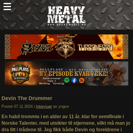
Skip
to
content
Nyheter
Omtaler
Intervjuer
Om oss
Abonner
Søk
etter:
Devin The Drummer
Postet
07.11.2024
i
Intervjuer
av
yngve
En habil trommis i en alder av 11 år, klar for semifinale i
Norske Talenter, med utsikter til stjernene, slikt må man jo
dra litt i trådene til. Jeg fikk både Devin og foreldrene i