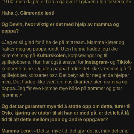
19:00, men da pleier han å gå over til gitaren uten forsterker!»
Haha :). Glimrende løst!
Og Devin, hvor viktig er det med hjelp av mamma og
pappa?
«Jeg er så glad for å ha de på mitt team. Mamma kjører og
frakter meg og pappa rundt. Uten henne hadde jeg ikke
kommet meg på
Kulturskolen
, korpsøvinger og til
spillejobbene. Hun har også ansvar for
Instagram-
og
Tiktok
-
kontoene mine. Og uten pappa hadde det ikke vært mulig å få
spillejobber, konserter osv. Det betyr alt for meg at de hjelper
meg. Det hadde ikke vært en musikkarriere uten mamma og
pappa. Jeg får øve kjempe mye både på trommer og gitar
hjemme.»
Og det tar garantert mye tid å støtte opp om dette, turer til
Oslo, kjøring av utstyr til alt han er med på, er det lett å få
tid til alt dette mellom jobb og andre oppgaver?
Mamma Lene
: «Det tar mye tid, det gjør det jo, men det er jo