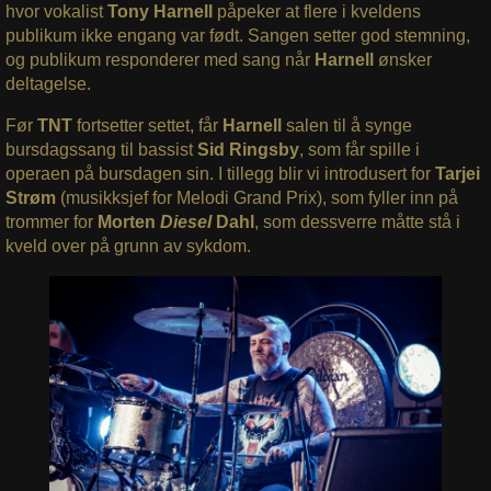
hvor vokalist
Tony Harnell
påpeker at flere i kveldens
publikum ikke engang var født. Sangen setter god stemning,
og publikum responderer med sang når
Harnell
ønsker
deltagelse.
Før
TNT
fortsetter settet, får
Harnell
salen til å synge
bursdagssang til bassist
Sid Ringsby
, som får spille i
operaen på bursdagen sin. I tillegg blir vi introdusert for
Tarjei
Strøm
(musikksjef for Melodi Grand Prix), som fyller inn på
trommer for
Morten
Diesel
Dahl
, som dessverre måtte stå i
kveld over på grunn av sykdom.