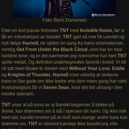
Foto: Boris Danielsen
Etter en kort pause fortsetter
TNT
med
Invisible Noise,
før vi
får en introduksjon av bandet.
TNT
gjør så noe litt uventet og
nytt ifølge
Harnell,
de spiller en sang fra hans solomateriale,
nemlig
Out From Under the Black Cloud,
som har en mye
hardere tone, og er det nærmeste jeg noensinne har hørt
TNT
spille metall. Og definitivt undertegnedes favoritt i kveld. Vi bli
så tatt med tilbake til starten med
Without Your Love
,
Eddie
og
Knights of Thunder
,
Harnell
viser virkelig at skrikene
hans er like gode om ikke bedre enn dem noen gang har vært.
Avslutningsvis får vi
Seven Seas
, hvor det blir allsang i den
norske operaen.
TNT
viser at på tross av at bandet begynner å trekke på
årene, kan drømmen om å stå i operaen bli sann. Og ikke nok
med det, bandet leverer på et nivå som mange andre bare kan
drømme om.
TNT
er derimot kanskje ikke bandet jeg ville