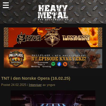
Skip
to
content
Nyheter
Omtaler
Intervjuer
Om oss
Abonner
Søk
etter:
TNT i den Norske Opera (16.02.25)
Postet
24.02.2025
i
Intervjuer
av
yngve