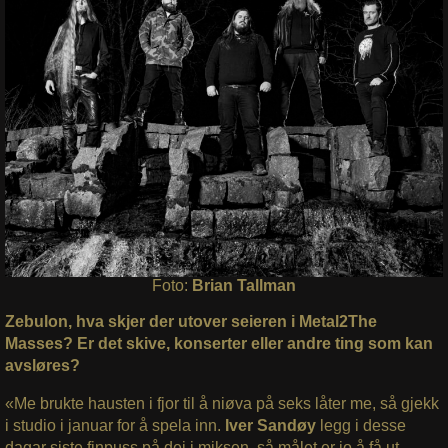
Foto:
Brian Tallman
Zebulon, hva skjer der utover seieren i Metal2The
Masses? Er det skive, konserter eller andre ting som kan
avsløres?
«Me brukte hausten i fjor til å niøva på seks låter me, så gjekk
i studio i januar for å spela inn.
Iver Sandøy
legg i desse
dagar siste finpuss på dei i miksen, så målet er jo å få ut