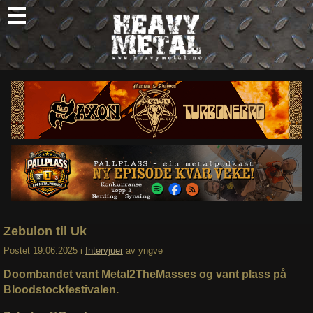
Skip
to
content
Nyheter
Omtaler
Intervjuer
Om oss
Abonner
Søk
etter:
Zebulon til Uk
Postet
19.06.2025
i
Intervjuer
av
yngve
Doombandet vant Metal2TheMasses og vant plass på
Bloodstockfestivalen.