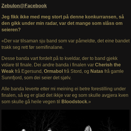
Zebulon@Facebook
Jeg fikk ikke med meg stort på denne konkurransen, så
den gikk under min radar, var det mange som slåss om
seieren?
«Der var tilsaman sju band som var påmeldte, det eine bandet
trakk seg rett før semifinalane.
Desse banda vart fordelt på to kveldar, der to band gjekk
vidare til finale. Dei andre banda i finalen var
Cherish the
Weak
frå Egersund,
Ormabol
frå Stord, og
Natas
frå gamle
Sunnfjord, som dei seier det sjølv.
Alle banda leverte etter mi meining ei betre forestilling under
finalen, så eg er glad det ikkje var eg som skulle avgjera kven
som skulle gå heile vegen til
Bloodstock
.»