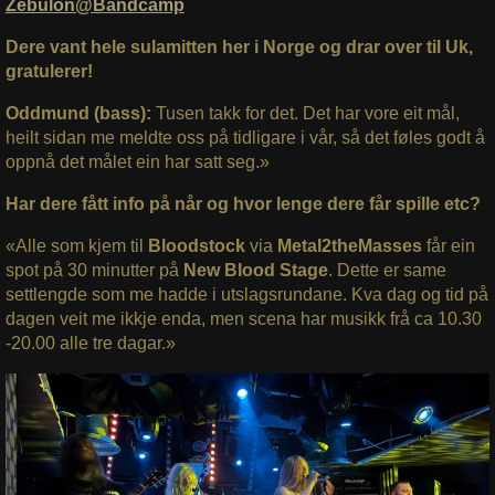
Zebulon@Bandcamp
Dere vant hele sulamitten her i Norge og drar over til Uk,
gratulerer!
Oddmund (bass):
Tusen takk for det. Det har vore eit mål,
heilt sidan me meldte oss på tidligare i vår, så det føles godt å
oppnå det målet ein har satt seg.»
Har dere fått info på når og hvor lenge dere får spille etc?
«Alle som kjem til
Bloodstock
via
Metal2theMasses
får ein
spot på 30 minutter på
New Blood Stage
. Dette er same
settlengde som me hadde i utslagsrundane. Kva dag og tid på
dagen veit me ikkje enda, men scena har musikk frå ca 10.30
-20.00 alle tre dagar.»