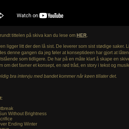
rundt tittelen på skiva kan du lese om
HER
.
n ligger litt der den lå sist. De leverer som sist stødige saker. Li
es denne gangen da jeg føler at konseptideen har gjort at låten
tstående som tidligere. De har på en måte klart å skape en ski
m om det favner et konsept, en rød tråd, en story i tekst og musik
eldig bra intervju med bandet kommer når køen tillater det.
t
:
tbreak
Sun Without Brightness
crifice
ver Ending Winter