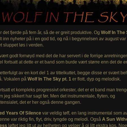
r det fjerde på fem år, så de er greit produktive. Og
Wolf In The
t inn nyheter på i en god tid, og nå i begynnelsen av august var
t sluppet løs i verden.
vært godt fornøyd med det de har servert i de forrige anretninge
l fortsatt at dette er et band som burde vært større enn det de er
 etterfulgt av en kort del 1 av tittelkuttet, begge disse er svært b
på. Vokalen på
Wolf In The Sky pt. 1
er flott, dyp og melodisk.
ortsatt et kompleks progressivt orkester, det er et band man trenge
 jeg sikkert har sagt før. Men det instrumentale, flyten, og
ensialet, det er her også denne gangen.
d Years Of Silence
var veldig tøff, en lang instrumental som av
enne var riktig fin, flyt, driv, tyngde og melodi. Også
A Sun With
ess
løftet jeg litt ut av helheten og velger å gi litt ekstra kos. No