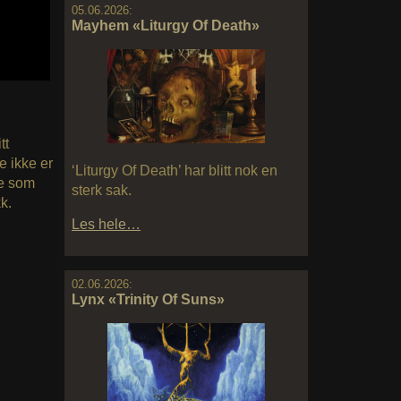
05.06.2026:
Mayhem «Liturgy Of Death»
tt
e ikke er
‘Liturgy Of Death’ har blitt nok en
ve som
sterk sak.
k.
Les hele…
02.06.2026:
Lynx «Trinity Of Suns»