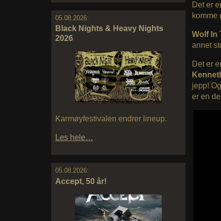
Det er e
komme g
05.08.2026:
Black Nights & Heavy Nights
Wolf In
2026
annet st
Det er e
Kennet
jepp! O
er en de
Karmøyfestivalen endrer lineup.
Les hele…
05.08.2026:
Accept, 50 år!