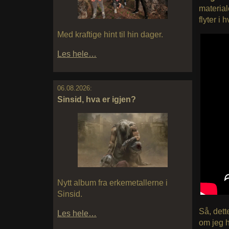
material
flyter i 
Med kraftige hint til hin dager.
Les hele…
06.08.2026:
Sinsid, hva er igjen?
Nytt album fra erkemetallerne i
Sinsid.
Så, dett
Les hele…
om jeg h