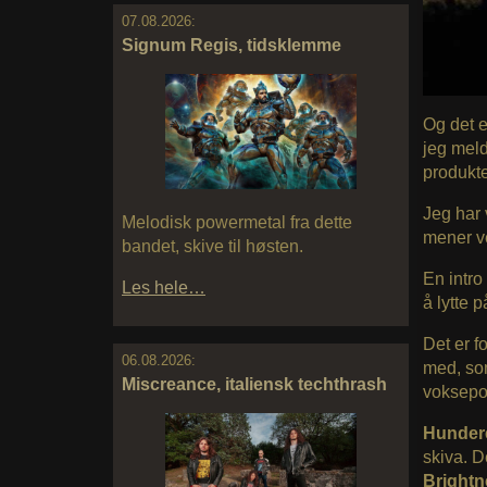
07.08.2026:
Signum Regis, tidsklemme
Og det e
jeg meld
produkte
Jeg har 
Melodisk powermetal fra dette
mener ve
bandet, skive til høsten.
En intro
Les hele…
å lytte 
Det er f
06.08.2026:
med, som
Miscreance, italiensk techthrash
voksepot
Hundere
skiva. D
Brightn