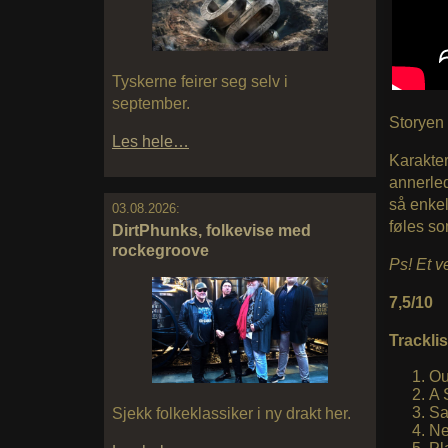
Tyskerne feirer seg selv i
september.
Storyen 
Les hele…
Karaktere
annerled
så enkel
03.08.2026:
føles so
DirtPhunks, folkevise med
rockegroove
Ps! Et v
7,5/10
Tracklis
Ou
A 
Sa
Sjekk folkeklassiker i ny drakt her.
Ne