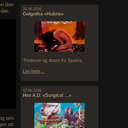
en låter
20.06.2026:
måte.
Golgotha «Hubris»
Tristesse og doom fra Spania.
Les hele…
12.06.2026:
Hex A.D. «Surgical …»
 og selv
en stil.