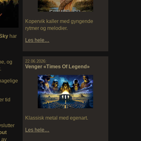
Kopervik kaller med gyngende
rytmer og melodier.
 Sky
har
Les hele…
22.06.2026:
ne, og
Venger «Times Of Legend»
.
ehagelige
r tid
Klassisk metal med egenart.
slutter
Les hele…
out
e av