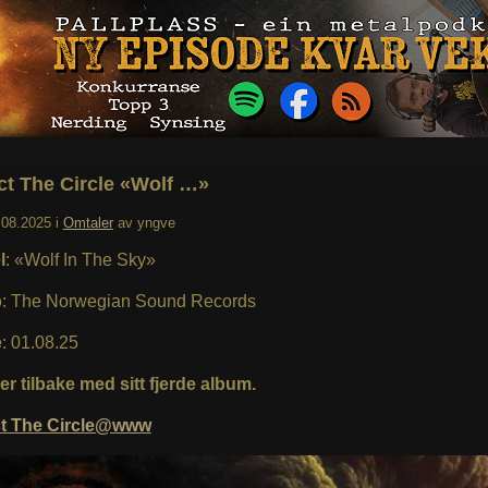
t The Circle «Wolf …»
.08.2025
i
Omtaler
av
yngve
l
: «Wolf In The Sky»
p
: The Norwegian Sound Records
e
: 01.08.25
r tilbake med sitt fjerde album.
t The Circle@www