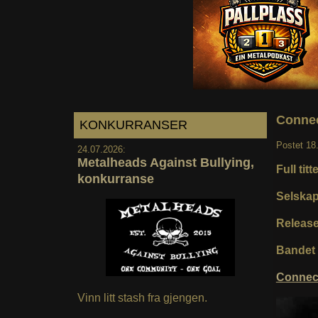
Connec
KONKURRANSER
Postet
18
24.07.2026:
Metalheads Against Bullying,
Full titte
konkurranse
Selska
Releas
Bandet e
Connec
Vinn litt stash fra gjengen.