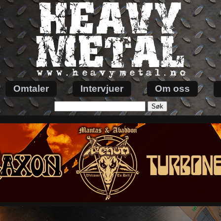
Omtaler
Intervjuer
Om oss
Søk
etter: