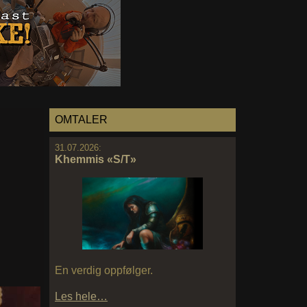
OMTALER
31.07.2026:
Khemmis «S/T»
En verdig oppfølger.
Les hele…