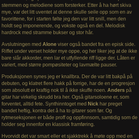
stemmen og melodiene som forsterker. Etter å ha hørt skiva
mye, var det litt uventet at denne skulle seile opp som en av
favorittene, for i starten følte jeg den var litt snill, men den
holdt seg imponerende, og vokste også en del. Melodisk
hardrock med stramme bukser og stor hår.
Avslutningen med
Alone
viser også bandet fra en episk side.
Riffet under verset holder mye oppe, og her liker jeg at de ikke
bare slår akkorder, men lar et utfyllende riff ligge der. Låten er
variert, med større pompøsiteter og lavmælte pauser.
Produksjonen synes jeg er knallbra. Der de var litt bakpå på
debuten, og klatret flere hakk på forrige, har de en progresjon
som absolutt er kraftig nok til å ikke skuffe noen.
Anders
på
gitar har virkelig skrudd bra her. Også gitarsoloene er, som
forventet, alltid fete. Synthinntoget med
Nick
har preget
bandet heftig, kontra det å ha to gitarer som før. Og
rytmeseksjonen er både proff og oppfinnsom, samtidig som de
holder seg innenfor en klassisk framføring.
Hvorvidt det var smart eller et sjakktrekk å møte opp med en