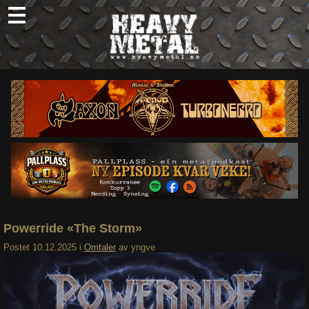
Skip
to
content
Nyheter
Omtaler
Intervjuer
Om oss
Abonner
Søk
etter:
Powerride «The Storm»
Postet
10.12.2025
i
Omtaler
av
yngve