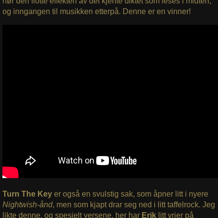
hør den flotte effekten av det kjente diktet som leses i midten,
og inngangen til musikken etterpå. Denne er en vinner!
Turn The Key
er også en svulstig sak, som åpner litt i nyere
Nightwish-ånd
, men som kjapt drar seg ned i litt taffelrock. Jeg
likte denne, og spesielt versene, her har
Erik
litt vrier på