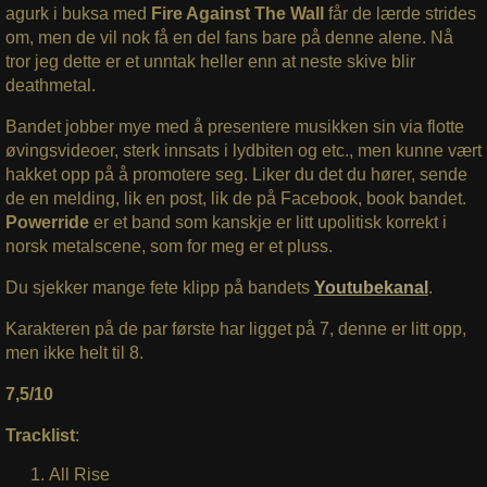
agurk i buksa med
Fire Against The Wall
får de lærde strides
om, men de vil nok få en del fans bare på denne alene. Nå
tror jeg dette er et unntak heller enn at neste skive blir
deathmetal.
Bandet jobber mye med å presentere musikken sin via flotte
øvingsvideoer, sterk innsats i lydbiten og etc., men kunne vært
hakket opp på å promotere seg. Liker du det du hører, sende
de en melding, lik en post, lik de på Facebook, book bandet.
Powerride
er et band som kanskje er litt upolitisk korrekt i
norsk metalscene, som for meg er et pluss.
Du sjekker mange fete klipp på bandets
Youtubekanal
.
Karakteren på de par første har ligget på 7, denne er litt opp,
men ikke helt til 8.
7,5/10
Tracklist
:
All Rise