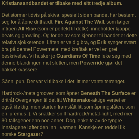
Kristiansandbandet er tilbake med sitt tredje album.
Det stormer tidvis på skiva, spesielt siden bandet har bestemt
seg for å åpne drithardt.
Fire Against The Wall
, som følger
introen
All Rise
(som er perfekt til dette), inneholder kjappe
beats og growling. Og for de av som kjenner til bandet er dette
relativt sjokkerende. Låten er veldig bra, og
Erik
synger svært
bra på denne! Powermetal med krafttak er vel en grei
beskrivelse. Vi husker jo
Guardians Of Time
leke seg med
denne blandingen mot slutten, men
Powerride
gjør det
hakket kvassere.
Sånn, puh. Der var vi tilbake i det litt mer vante terrenget.
Hardrock-/metalgrooven som åpner
Beneath The Surface
er
dritrå! Overgangen til det litt
Whitesnake
-aktige verset er
også kløktig, men starten framstått litt som åpningslåten, som
en luremus :). Vi snakker snill hardrock/metal-light, med mer
80-tallsgener enn noe annet. Dog, enkelte av de tyngre
innslagene løfter den inn i varmen. Kanskje en tøddel lik
norske
Stargazer
?