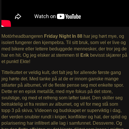
Motörheadbangeren
Friday Night In 88
har jeg hørt mye, og
isolert fungerer den kjempebra. Til sitt bruk, som vel er live og
med bikere eller lettere beduggede mennesker, der tror jeg de
har en hit. Og jeg elsker at stemmen til
Erik
bevisst skjærer på
et punkt! Ekte!
Tittelkuttet er veldig kult, det falt jeg for allerede første gang
jeg hørte det. Med tanke på at de er innom ganske mange
stilarter på albumet, vil de fleste pense seg mot enkelte spor.
Dette er en episk metallåt, med mye fokus på det store,
svulstige, og med et refreng som løfter taket. Den skiller seg
betraktelig ut fra resten av albumet, og vil for meg stå som
topp 3 på skiva. Videoen og budskapet er superviktig i dag,
der verden snubler rundt i kriger, konflikter og hat, der splid og
polarisering har infiltrert alle lag i samfunnet. Dessverre. Og