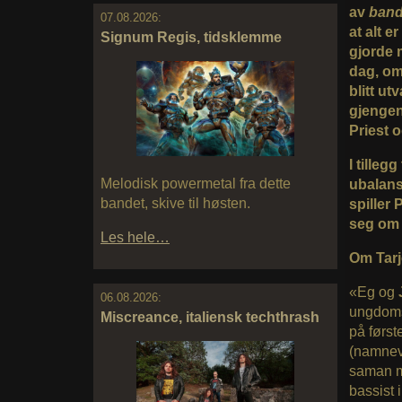
av
band
07.08.2026:
at alt e
Signum Regis, tidsklemme
gjorde 
dag, om
blitt ut
gjengen
Priest 
I tilleg
Melodisk powermetal fra dette
ubalans
bandet, skive til høsten.
spiller
seg om 
Les hele…
Om Tarj
«Eg og
06.08.2026:
ungdom
Miscreance, italiensk techthrash
på først
(namneva
saman m
bassist 