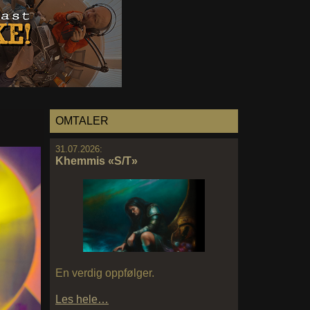
OMTALER
31.07.2026:
Khemmis «S/T»
En verdig oppfølger.
Les hele…