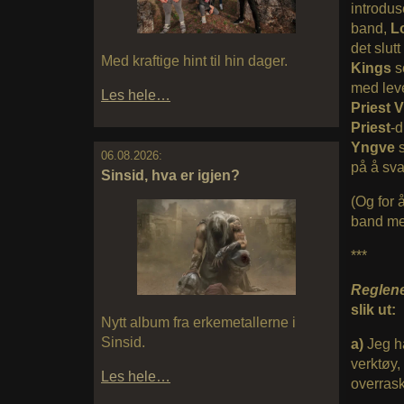
introdus
band,
Lo
det slut
Med kraftige hint til hin dager.
Kings
s
med lev
Les hele…
Priest 
Priest
-d
Yngve
s
06.08.2026:
på å sva
Sinsid, hva er igjen?
(Og for å
band me
***
Reglen
slik ut:
Nytt album fra erkemetallerne i
Sinsid.
a)
Jeg ha
verktøy,
Les hele…
overrask