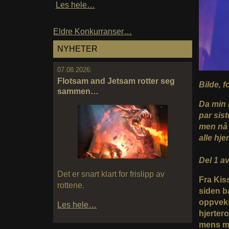
Les hele…
Eldre Konkurranser…
NYHETER
07.08.2026:
Flotsam and Jetsam rotter seg
Bilde, 
sammen…
Da min 
par sis
men nå 
alle hje
Del 1 av
Det er snart klart for frislipp av
Fra Kis
rottene.
siden b
oppveks
Les hele…
hjerter
mens mye