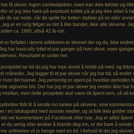
har få skiver, ingen samleobjekter, noen kan ikke tekster og title
rfor vil jeg ikke høre på eventuell kritikk på at jeg ikke orket å h
år de var nede, når de spilte for tretten stykker på en eller anne
, jeg er en ivrig følger av det å like bandet, ikke alle skivene. Je
 siden ca. 1980, altså 42 år-ish.
m er forfattet i denne artikkelen er skrevet der og da, ikke endret 
. Jeg har basically lyttet et par ganger på hver skive, noen gange
nderveis. Resultatet er under her.
 prosjektet tar tid da jeg har mye annet å holde på med, og tid
 bli måneder. Jeg legger til et par skiver når jeg har tid, så ender 
 hvor det havner. Jeg personlig er spent på hvordan perioden f
siste utgivelse blir. Der har jeg et par skiver jeg nesten ikke har h
 misliker, men dette prosjektet skal være litt åpent sinn, så alt k
pfordrer folk til å sende inn tanker på skivene, sine kommentar
 er i en latskapstid med sosiale medier, og at folk ikke gidder stor
et vel kommentarer på Facebook eller noe. Jeg er alltid åpent 
l, er du uenig eller ønsker å blande deg inn, er det bare å send
ne artikkelen vil jo henge med en tid. I forhold til det jeg skriver 