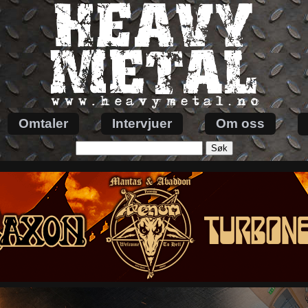
Omtaler
Intervjuer
Om oss
Søk
etter: