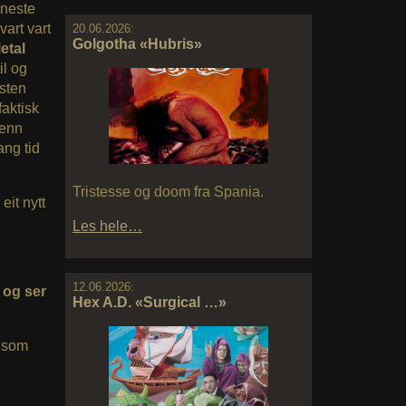
 neste
vart vart
20.06.2026:
Golgotha «Hubris»
etal
il og
asten
faktisk
venn
ang tid
Tristesse og doom fra Spania.
eit nytt
Les hele…
12.06.2026:
t og ser
Hex A.D. «Surgical …»
d som