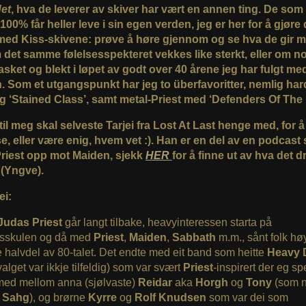
et
, hva de leverer av skiver har vært en annen ting. De so
r 100% får heller leve i sin egen verden, jeg er her for å gjøre 
med Kiss-skivene: prøve å høre gjennom og se hva de gir m
 det samme følelsesspekteret vekkes like sterkt, eller om n
vasket og blekt i løpet av godt over 40 årene jeg har fulgt me
. Som et utgangspunkt har jeg to überfavoritter, nemlig har
og ‘Stained Class’, samt metal-Priest med ‘Defenders Of The 
g til meg skal selveste Tarjei fra Lost At Last henge med, for 
e, eller være enig, hvem vet :). Han er en del av en podcast
 Priest opp mot Maiden, sjekk
HER
for å finne ut av hva det d
(Yngve).
ei:
Judas Priest
går langt tilbake, heavyinteressen starta på
sskulen og då med
Priest
,
Maiden
,
Sabbath
m.m., sånt folk hø
e halvdel av 80-talet. Det endte med eit band som heitte
Heavy 
lget var ikkje tilfeldig) som var svært
Priest
-inspirert der eg sp
ed mellom anna (sjølvaste)
Reidar
aka
Horgh
og
Tony
(som n
i
Sahg
), og brørne
Kyrre
og
Rolf Knudsen
som var dei som