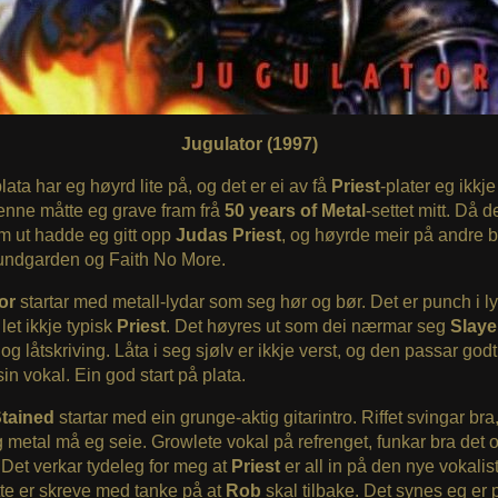
Jugulator (1997)
ata har eg høyrd lite på, og det er ei av få
Priest
-plater eg ikkje
enne måtte eg grave fram frå
50 years of Metal
-settet mitt. Då 
m ut hadde eg gitt opp
Judas Priest
, og høyrde meir på andre 
ndgarden og Faith No More.
tor
startar med metall-lydar som seg hør og bør. Det er punch i l
let ikkje typisk
Priest
. Det høyres ut som dei nærmar seg
Slay
 og låtskriving. Låta i seg sjølv er ikkje verst, og den passar god
sin vokal. Ein god start på plata.
tained
startar med ein grunge-aktig gitarintro. Riffet svingar bra
g metal må eg seie. Growlete vokal på refrenget, funkar bra det 
 Det verkar tydeleg for meg at
Priest
er all in på den nye vokalist
tte er skreve med tanke på at
Rob
skal tilbake. Det synes eg er p