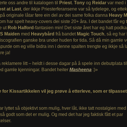
erte oss andre til katalogen til
Priest
.
Tony
og
Reidar
var med i
st at Last
, der ikkje Priesterferansene var så tydelege, og ettek
t på originale låtar føre ein del av dei same folka danna
Heavy M
om har spelt heavy-covers dei siste 20+ åra. I det bandet får eg t
e ut
Rob Halford
-fantasien min! Det siste året har eg hatt podk
VS Maiden
med
Heavybård
frå bandet
Magic Touch
, så eg har 
iscografien ganske bra under huden for tida. Så då min gamle 
purde om eg ville bidra inn i denne spalten trengte eg ikkje så l
re ja!
 reklamere litt – heldt i desse dagar på å spele inn debutplata til 
d gamle kjenningar. Bandet heiter
Masheena
:)»
e
for Kissartikkelen vil jeg prøve å etterleve, som er tilpasse
r lyttet så objektivt som mulig, hver låt, ikke tatt nostalgien me
 så godt som det er mulig. Og med det har jeg faktisk fått et par
elser.