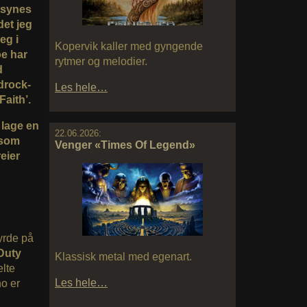
m synes
det jeg
eg i
Kopervik kaller med gyngende
oe har
rytmer og melodier.
d
drock-
Les hele…
Faith’.
å lage en
22.06.2026:
 som
Venger «Times Of Legend»
reier
yrde på
Duty
Klassisk metal med egenart.
elte
Les hele…
o er