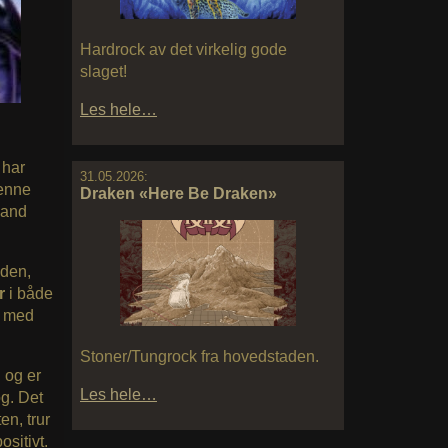
Hardrock av det virkelig gode
slaget!
Les hele…
 har
31.05.2026:
denne
Draken «Here Be Draken»
band
yden,
er
i både
t med
Stoner/Tungrock fra hovedstaden.
, og er
Les hele…
og. Det
en, trur
ositivt.