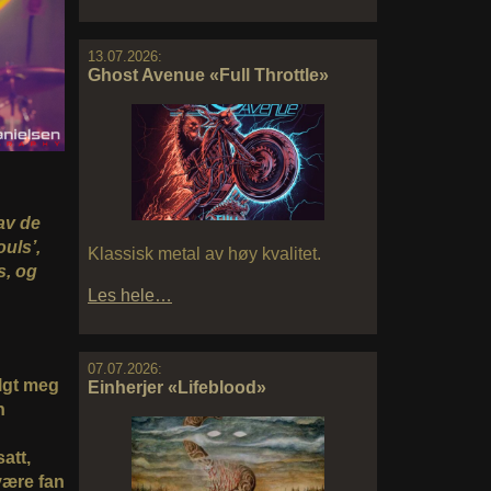
13.07.2026:
Ghost Avenue «Full Throttle»
av de
uls’,
Klassisk metal av høy kvalitet.
s, og
Les hele…
07.07.2026:
lgt meg
Einherjer «Lifeblood»
n
att,
 være fan