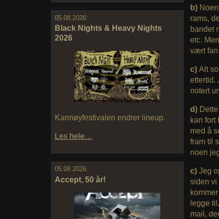
b)
Noen 
05.08.2026:
rams, de
Black Nights & Heavy Nights
bandet n
2026
etc. Men
vært fan
c)
Alt so
ettertid
notert u
d)
Dette
Karmøyfestivalen endrer lineup.
kan fort
med å se
Les hele…
fram til 
noen jeg
05.08.2026:
c)
Jeg op
Accept, 50 år!
siden vi
kommer d
legge ti
mail, den