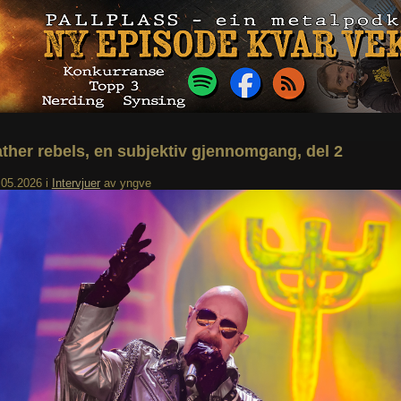
ather rebels, en subjektiv gjennomgang, del 2
.05.2026
i
Intervjuer
av
yngve