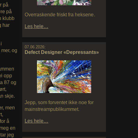
r på
øre på
Overraskende friskt fra heksene.
n klubb
g har
Les hele…
i
07.06.2026:
r mer, og
Defect Designer «Depressants»
srammen
vi opp
ra 87 og
ørt,
an skje.
Jepp, som forventet ikke noe for
er, men
mainstreampublikummet.
t,
Les hele…
for å
e meg en
tar jeg