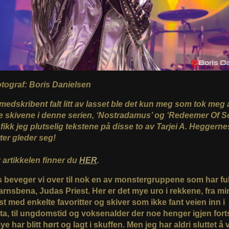
fotograf: Boris Danielsen
medskribent falt litt av lasset ble det kun meg som tok meg 
te skivene i denne serien, ‘Nostradamus’ og ‘Redeemer Of So
fikk jeg plutselig tekstene på disse to av Tarjei A. Heggerne
rter gleder seg!
 artikkelen finner du
HER
.
s beveger vi over til nok en av monstergruppene som har fu
arnsbena, Judas Priest. Her er det mye uro i rekkene, fra mi
t med enkelte favoritter og skiver som ikke fant veien inn i
ota, til ungdomstid og voksenalder der noe henger igjen forts
 har blitt hørt og lagt i skuffen. Men jeg har aldri sluttet å