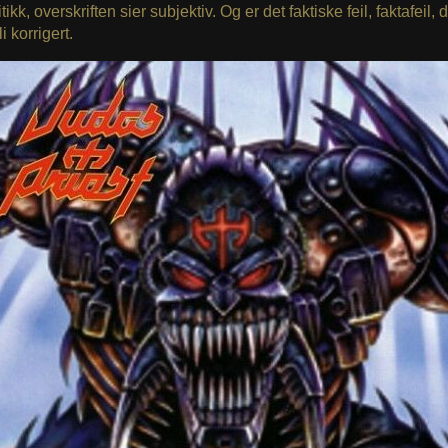
tikk, overskriften sier subjektiv. Og er det faktiske feil, faktafeil, d
i korrigert.