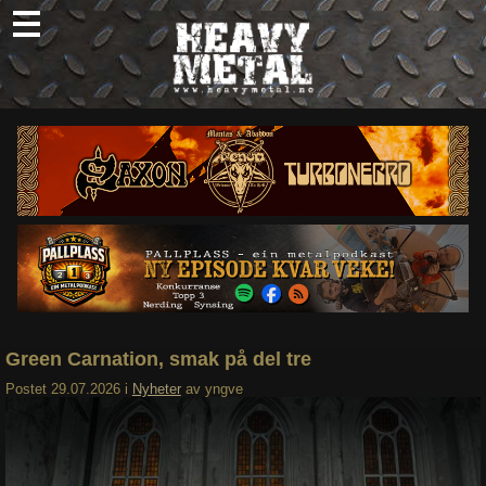
Skip
to
content
Nyheter
Omtaler
Intervjuer
Om oss
Abonner
Søk
etter:
Green Carnation, smak på del tre
Postet
29.07.2026
i
Nyheter
av
yngve