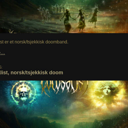
st er et norsk/tsjekkisk doomband.
le…
5:
list, norsk/tsjekkisk doom