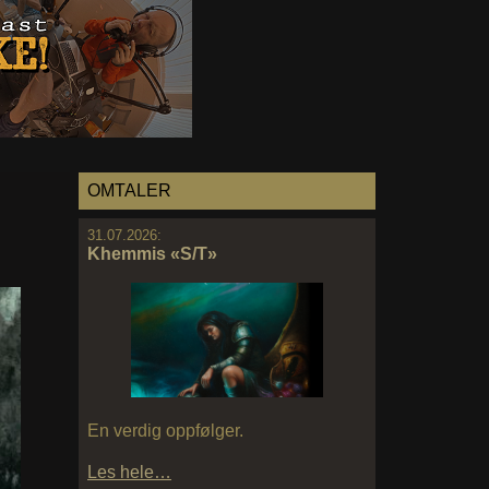
OMTALER
31.07.2026:
Khemmis «S/T»
En verdig oppfølger.
Les hele…