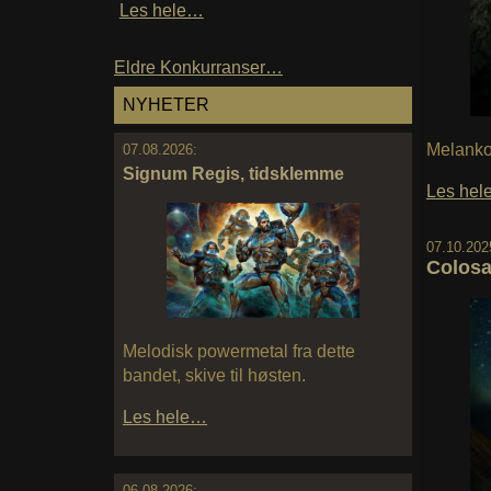
Les hele…
Eldre Konkurranser…
NYHETER
Melankol
07.08.2026:
Signum Regis, tidsklemme
Les he
07.10.202
Colosa
Melodisk powermetal fra dette
bandet, skive til høsten.
Les hele…
06.08.2026: