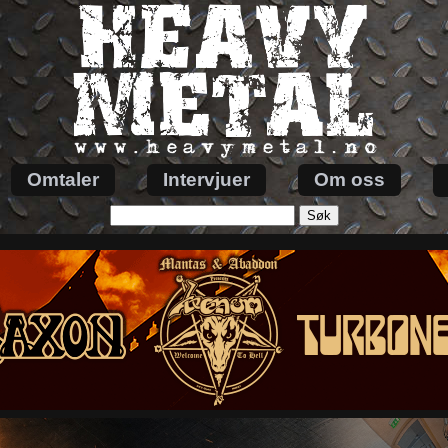
Omtaler
Intervjuer
Om oss
Søk
etter: