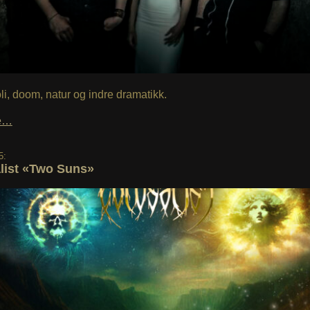
i, doom, natur og indre dramatikk.
le…
5:
list «Two Suns»