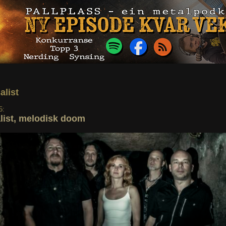
alist
5:
list, melodisk doom