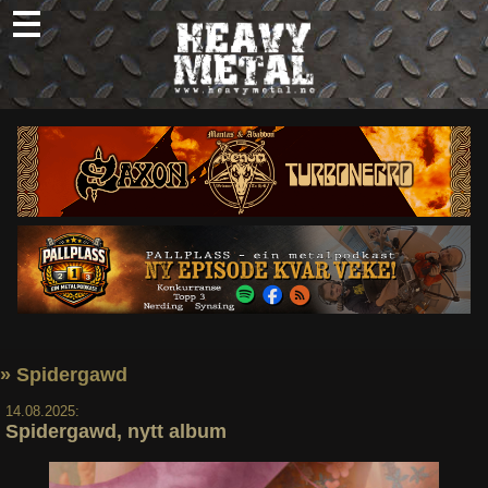
Skip
to
content
Nyheter
Omtaler
Intervjuer
Om oss
Abonner
Søk
etter:
» Spidergawd
14.08.2025:
Spidergawd, nytt album