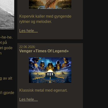
Kopervik kaller med gyngende
rytmer og melodier.
Les hele…
e-he-he.
et på
22.06.2026:
tet gode
Venger «Times Of Legend»
m
g av alt
Klassisk metal med egenart.
Vi gjorde
Les hele…