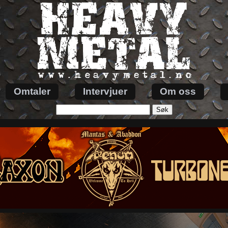
Omtaler
Intervjuer
Om oss
Søk
etter: