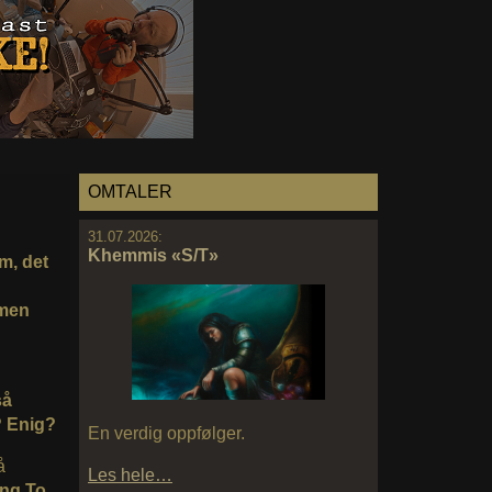
OMTALER
31.07.2026:
Khemmis «S/T»
m, det
 men
så
g? Enig?
En verdig oppfølger.
å
Les hele…
ing To