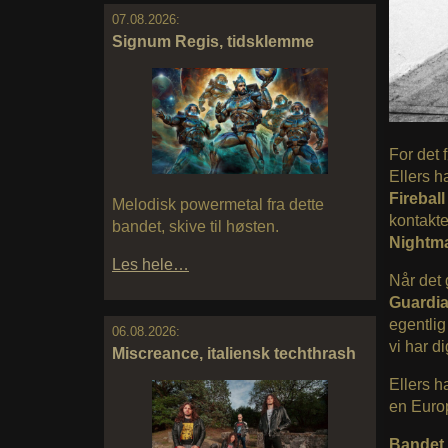
07.08.2026:
Signum Regis, tidsklemme
For det 
Ellers h
Firebal
Melodisk powermetal fra dette
kontakte
bandet, skive til høsten.
Nightm
Les hele…
Når det 
Guardia
egentlig
06.08.2026:
vi har d
Miscreance, italiensk techthrash
Ellers h
en Europ
Bandet 