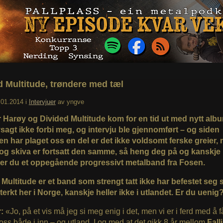
d Multitude, trøndere med tæl
.01.2014
i
Intervjuer
av
yngve
r Harøy og Divided Multitude kom for en tid ut med nytt albu
vsagt ikke forbi meg, og intervju ble gjennomført – og siden
en har plaget oss en del er det ikke voldsomt ferske greier,
og skiva er fortsatt den samme, så heng deg på og kanskje
r du et oppegående progressivt metalband fra Fosen.
Multitude er et band som strengt tatt ikke har befestet seg 
terkt her i Norge, kanskje heller ikke i utlandet. Er du ueni
r:
«Jo, på et vis må jeg si meg enig i det, men vi er i ferd med å f
oss både i inn – og utland. I og med at det gikk 8 år mellom
Fall