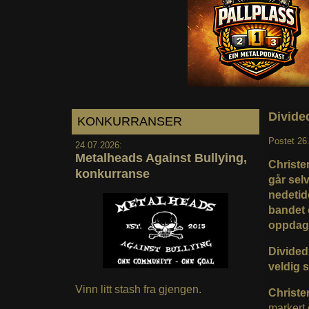
Divide
KONKURRANSER
Postet
26
24.07.2026:
Metalheads Against Bullying,
Christe
konkurranse
går sel
nedetid
bandet 
oppdage
Divided 
veldig s
Vinn litt stash fra gjengen.
Christe
markert 