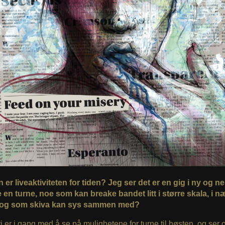
er liveaktiviteten for tiden? Jeg ser det er en gig i ny og n
e en turne, noe som kan breake bandet litt i større skala, i 
 og som skiva kan sys sammen med?
i er i gang med å se på mulighetene for turne til høsten, og ser