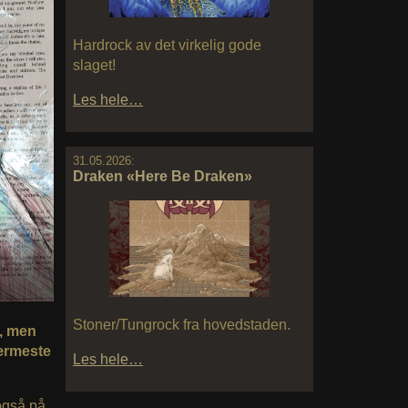
Hardrock av det virkelig gode
slaget!
Les hele…
31.05.2026:
Draken «Here Be Draken»
Stoner/Tungrock fra hovedstaden.
e, men
nærmeste
Les hele…
 også på