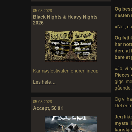
Og bese
05.08.2026:
nesten 
Black Nights & Heavy Nights
2026
«Nei, da
Og fytti
har not
dere at 
bare et
«Jo, vi h
Karmøyfestivalen endrer lineup.
Pieces
v
gigs, men
Les hele…
gående,
Og vi ha
05.08.2026:
Det er m
Accept, 50 år!
Jeg lik
myste li
kanskje