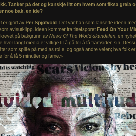
tikk. Tanker på det og kanskje litt om hvem som fiksa greia 
ger noe bak, en ide?
 er gjort av
Per Spjøtvold.
Det var han som lanserte ideen med
som avisutklipp. Ideen kommer fra tittelsporet
Feed On Your Mis
skrevet på bakgrunn av
News Of The World-skandalen,
en nyhe
e hvor langt media er villige til å gå for å få framsiden sin. Dess
 låter som spille på medias rolle, og også andre veien; hva folk er 
re for å få 5 minutter og fame.»