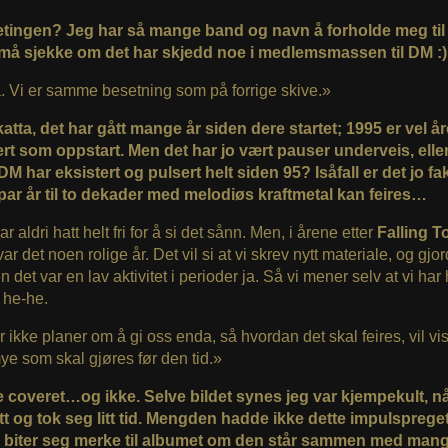
tingen? Jeg har så mange band og navn å forholde meg til 
må sjekke om det har skjedd noe i medlemsmassen til DM :
. Vi er samme besetning som på forrige skive.»
katta, det har gått mange år siden dere startet; 1995 er vel år
ert som oppstart. Men det har jo vært pauser underveis, elle
DM har eksistert og pulsert helt siden 95? Isåfall er det jo fa
 par år til to dekader med melodiøs kraftmetal kan feires…
ar aldri hatt helt fri for å si det sånn. Men, i årene etter
Falling T
ar det noen rolige år. Det vil si at vi skrev nytt materiale, og gj
 det var en lav aktivitet i perioder ja. Så vi mener selv at vi har 
 he-he.
r ikke planer om å gi oss enda, så hvordan det skal feires, vil vi
ye som skal gjøres før den tid.»
te coveret…og ikke. Selve bildet synes jeg var kjempekult, 
tt og tok seg litt tid. Mengden hadde ikke dette impulspreget,
 biter seg merke til albumet om den står sammen med man