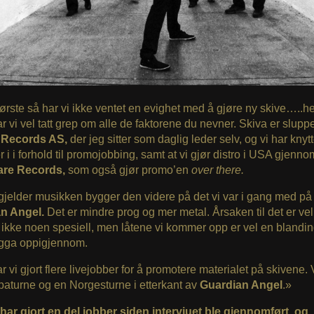
første så har vi ikke ventet en evighet med å gjøre ny skive…..h
ar vi vel tatt grep om alle de faktorene du nevner. Skiva er slupp
l Records AS,
der jeg sitter som daglig leder selv, og vi har knyt
r i i forhold til promojobbing, samt at vi gjør distro i USA gjenno
are Records,
som også gjør promo’en
over there.
gjelder musikken bygger den videre på det vi var i gang med på
n Angel.
Det er mindre prog og mer metal. Årsaken til det er vel
 ikke noen spesiell, men låtene vi kommer opp er vel en blandin
igga oppigjennom.
ar vi gjort flere livejobber for å promotere materialet på skivene. 
aturne og en Norgesturne i etterkant av
Guardian Angel
.»
har gjort en del jobber siden intervjuet ble gjennomført, og