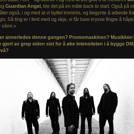
og
Guardian Angel,
ble det på en måte back to start. Også på 
ter også, i og med at vi byttet trommis, og begynte å arbeide fr
iv. Så ting er i ferd med og skje, vi får bare krysse fingre å håpe
er sånn.»
 er annerledes denne gangen? Promomaskinen? Musikken
 gjort av grep siden sist for å øke intensiteten i å bygge DM 
ivå?