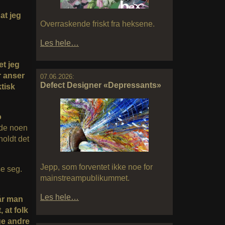
at jeg
Overraskende friskt fra heksene.
)
Les hele…
et jeg
r anser
07.06.2026:
Defect Designer «Depressants»
ktisk
o
orde noen
holdt det
Jepp, som forventet ikke noe for
se seg.
mainstreampublikummet.
Les hele…
når man
 at folk
ge andre