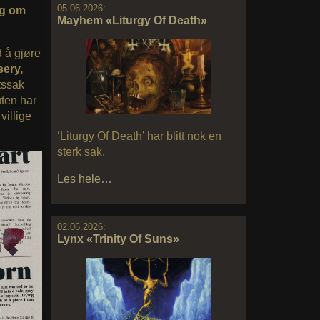
05.06.2026:
og om
Mayhem «Liturgy Of Death»
 å gjøre
ery,
tssak
uten har
villige
‘Liturgy Of Death’ har blitt nok en
sterk sak.
Les hele…
02.06.2026:
Lynx «Trinity Of Suns»