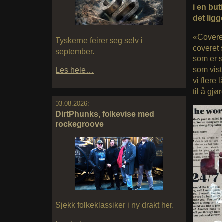
i en bu
det lig
«Coveret
Tyskerne feirer seg selv i
coveret 
september.
som er 
som vist
Les hele…
vi flere
til å gjø
03.08.2026:
DirtPhunks, folkevise med
rockegroove
Sjekk folkeklassiker i ny drakt her.