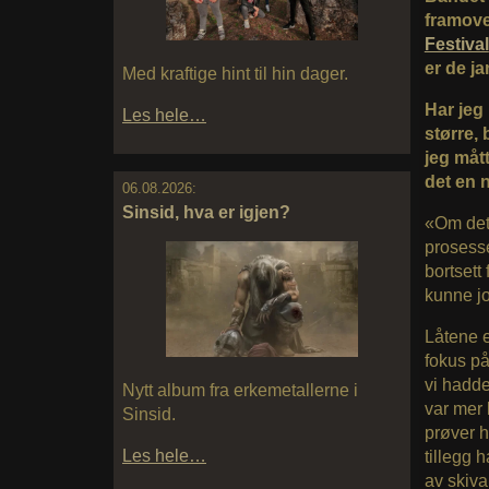
framove
Festival
er de 
Med kraftige hint til hin dager.
Har jeg 
Les hele…
større, 
jeg måt
det en n
06.08.2026:
Sinsid, hva er igjen?
«Om det 
prosesse
bortsett
kunne jo
Låtene e
fokus på
vi hadde
Nytt album fra erkemetallerne i
var mer 
Sinsid.
prøver h
Les hele…
tillegg h
av skiva