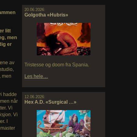
20.06.2026:
 dammen
Golgotha «Hubris»
r litt
jeg, men
dig er
lene av
Tristesse og doom fra Spania.
studio,
e, men
Les hele…
vi hadde
12.06.2026:
, men når
Hex A.D. «Surgical …»
ter. Vi
ksjon
. Vi
r. I
 master