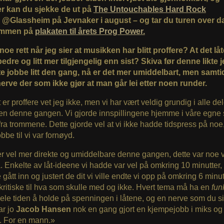
r kan du sjekke de ut på
The Untouchables Hard Rock
@Glassheim på Jevnaker i august – og tar du turen over
jammen på
plakaten til årets Prog Power.
noe rett når jeg sier at musikken har blitt proffere? At det låte
bedre og litt mer tilgjengelig enn sist? Skiva før denne likte 
te jobbe litt den gang, nå er det mer umiddelbart, men samti
erve der som ikke gjør at man går lei etter noen runder.
er proffere vet jeg ikke, men vi har vært veldig grundig i alle de
n denne gangen. Vi gjorde innspillingene hjemme i våre egne 
 fra trommene. Dette gjorde vel at vi ikke hadde tidspress på no
bbe til vi var fornøyd.
r vel mer direkte og umiddelbare denne gangen, dette var noe 
. Enkelte av låt-ideene vi hadde var vel på omkring 10 minutter
 gått inn og justert de dit vi ville endte vi opp på omkring 6 minut
kritiske til hva som skulle med og ikke. Hvert tema må ha en
fun
ele tiden å holde på spenningen i låtene, og en nerve som du sie
ar jo
Jacob Hansen
nok en gang gjort en kjempejobb i miks og
. For en mann.»