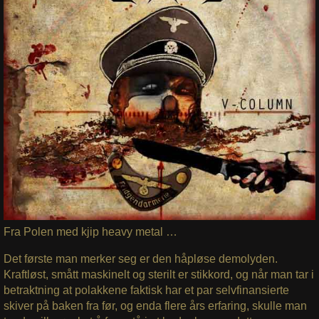
Fra Polen med kjip heavy metal …
Det første man merker seg er den håpløse demolyden.
Kraftløst, smått maskinelt og sterilt er stikkord, og når man tar i
betraktning at polakkene faktisk har et par selvfinansierte
skiver på baken fra før, og enda flere års erfaring, skulle man