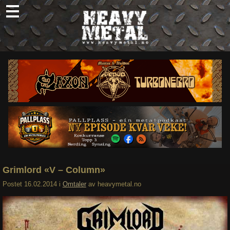
Skip
to
content
Nyheter
Omtaler
Intervjuer
Om oss
Abonner
Søk
etter:
Grimlord «V – Column»
Postet
16.02.2014
i
Omtaler
av
heavymetal.no