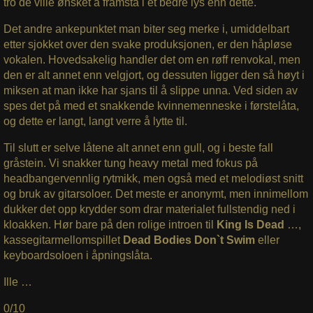
tro de ville ønsket å framstå i et bedre lys enn dette.
Det andre ankepunktet man biter seg merke i, umiddelbart
etter sjokket over den svake produksjonen, er den håpløse
vokalen. Hovedsakelig handler det om en røff renvokal, men
den er alt annet enn velgjort, og dessuten ligger den så høyt i
miksen at man ikke har sjans til å slippe unna. Ved siden av
spes det på med et snakkende kvinnemenneske i førstelåta,
og dette er langt, langt verre å lytte til.
Til slutt er selve låtene alt annet enn gull, og i beste fall
gråstein. Vi snakker tung heavy metal med fokus på
headbangervennlig rytmikk, men også med et melodiøst snitt
og bruk av gitarsoloer. Det meste er anonymt, men innimellom
dukker det opp krydder som drar materialet fullstendig ned i
kloakken. Hør bare på den rolige introen til
King Is Dead
…,
kassegitarmellomspillet
Dead Bodies Don`t Swim
eller
keyboardsoloen i åpningslåta.
Ille …
0/10