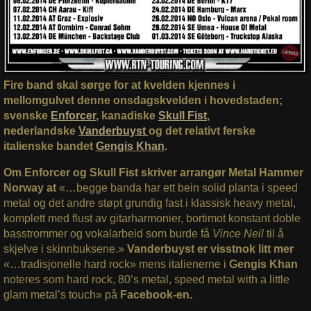
Fire band skal sørge for at kvelden kjennes i
mellomgulvet denne onsdagskvelden i hovedstaden;
svenske
Enforcer
, kanadiske
Skull Fist
,
nederlandske
Vanderbuyst
og det relativt ferske
italienske bandet
Gengis Khan
.
Om Enforcer og Skull Fist skriver arrangør Metal Hammer
Norway at
«…begge banda har ett bein solid planta i speed
metal og det andre støpt grundig fast i klassisk heavy metal,
komplett med flust av gitarharmonier, bortimot konstant doble
basstrommer og vokalarbeid som burde få
Vince Neil
til å
skjelve i skinnbuksene.»
Vanderbuyst er visstnok litt mer
«…tradisjonelle hard rock» mens italienerne i
Gengis Khan
noteres som hard rock, 80’s metal, speed metal with a little
glam metal’s touch» på
Facebook-en.