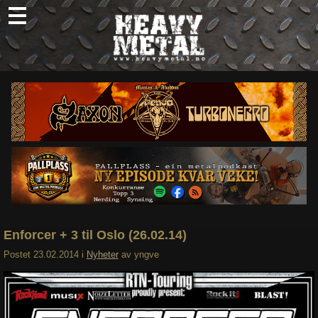
Skip
to
content
Nyheter
Omtaler
Intervjuer
Om oss
Abonner
Søk
etter:
Enforcer + 3 til Oslo (26.02.14)
Postet
23.02.2014
i
Nyheter
av
yngve