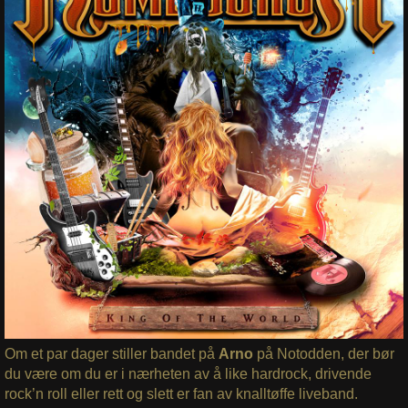
Om et par dager stiller bandet på
Arno
på Notodden, der bør
du være om du er i nærheten av å like hardrock, drivende
rock’n roll eller rett og slett er fan av knalltøffe liveband.