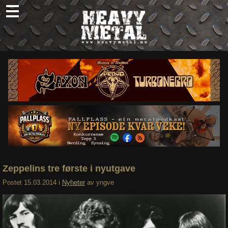
Skip
to
content
Nyheter
Omtaler
Intervjuer
Om oss
Abonner
Søk
etter:
Zeppelins tre første i nyutgave
Postet
15.03.2014
i
Nyheter
av
yngve