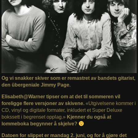
Og vi snakker skiver som er remastret av bandets gitarist,
den übergeniale Jimmy Page.
Elisabeth@Warner tipser om at det til sommeren vil
foreligge flere versjoner av skivene.
«Utgivelsene kommer i
CD, vinyl og digitale formater, inkludert et Super Deluxe
bokssett i begrenset opplag.»
Kjenner du også at
lommeboka begynner å skjelve?
Datoen for slippet er mandag 2. juni, og for å gjøre det