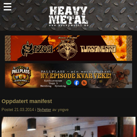
Skip
to
content
Nyheter
Omtaler
Intervjuer
Om oss
Abonner
Søk
etter:
Oppdatert manifest
Postet
21.03.2014
i
Nyheter
av
yngve