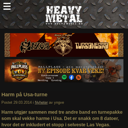
Skip
to
content
Nyheter
Omtaler
Intervjuer
Om oss
Abonner
Søk
etter:
Harm på Usa-turne
Postet
29.03.2014
i
Nyheter
av
yngve
Harm utgjør sammen med tre andre band en turnepakke
som skal vekke harme i Usa. Det er snakk om 8 datoer,
hvor det er inkludert et stopp i selveste Las Vegas.