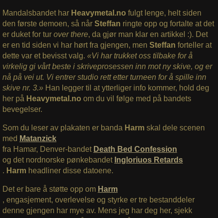
Mandalsbandet har
Heavymetal.no
fulgt lenge, helt siden
den første demoen, så når
Steffan
ringte opp og fortalte at det
er duket for tur
over there
, da gjør man klar en artikkel :). Det
er en tid siden vi har hørt fra gjengen, men
Steffan
forteller at
dette var et bevisst valg.
«Vi har trukket oss tilbake for å
virkelig gi vårt beste i skriveprosessen inn mot ny skive, og er
nå på vei ut. Vi entrer studio rett etter turneen for å spille inn
skive nr. 3.»
Han legger til at ytterliger info kommer, hold deg
her på
Heavymetal.no
om du vil følge med på bandets
bevegelser.
Som du leser av plakaten er banda
Harm
skal dele scenen
med
Matanzick
fra Hamar, Denver-bandet
Death Bed Confession
og det nordnorske pønkebandet
Ingloriuos Retards
.
Harm
headliner disse datoene.
Det er bare å støtte opp om
Harm
, engasjement, overlevelse og styrke er tre bestanddeler
denne gjengen har mye av. Mens jeg har deg her, sjekk