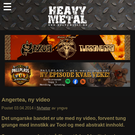
Skip
to
content
Nyheter
Omtaler
Intervjuer
Om oss
Abonner
Søk
etter:
Angertea, ny video
Postet
03.04.2014
i
Nyheter
av
yngve
Det ungarske bandet er ute med ny video, forvent tung
grunge med innstikk av Tool og med abstrakt innhold.