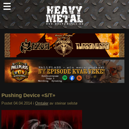
Skip
to
content
Nyheter
Omtaler
Intervjuer
Om oss
Abonner
Søk
etter:
Pushing Device «S/T»
Postet
04.04.2014
i
Omtaler
av
steinar selstø