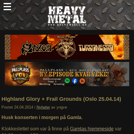
Skip
to
content
Nyheter
Omtaler
Intervjuer
Om oss
Abonner
Søk
etter:
Highland Glory + Frail Grounds (Oslo 25.04.14)
Postet
24.04.2014
i
Nyheter
av
yngve
Husk konserten i morgen på Gamla.
Klokkeslettet som var å finne på
Gamlas hjemmeside
var