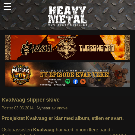
Skip
to
content
Nyheter
Omtaler
Intervjuer
Om oss
Abonner
Søk
etter:
Kvalvaag slipper skive
Postet
03.06.2014
i
Nyheter
av
yngve
Prosjektet Kvalvaag er klar med album, stilen er svart.
Oslobassisten
Kvalvaag
har vært innom flere band i