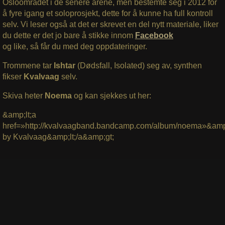
Osloområdet i de senere årene, men bestemte seg i 2012 for
å fyre igang et soloprosjekt, dette for å kunne ha full kontroll
selv. Vi leser også at det er skrevet en del nytt materiale, liker
du dette er det jo bare å stikke innom
Facebook
og like, så får du med deg oppdateringer.
Trommene tar
Ishtar
(Dødsfall, Isolated) seg av, synthen
fikser
Kvalvaag
selv.
Skiva heter
Noema
og kan sjekkes ut her:
&amp;lt;a
href=»http://kvalvaagband.bandcamp.com/album/noema»&am
by Kvalvaag&amp;lt;/a&amp;gt;