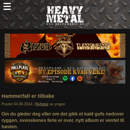
Skip
to
content
Nyheter
Omtaler
Intervjuer
Om oss
Abonner
Søk
etter:
Hammerfall er tilbake
Postet
04.06.2014
i
Nyheter
av
yngve
Om du gleder deg eller om det gikk et kald gufs nedover
ryggen, svenskenes ferie er over, nytt album er ventet til
høsten.