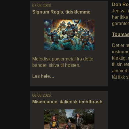
Don Ro
07.08.2026:
Jeg var 
Signum Regis, tidsklemme
har ikke
garanter
Touma
Det er n
instrume
kløktig,
Melodisk powermetal fra dette
til sin 
bandet, skive til høsten.
animert k
Les hele…
låt fikk 
06.08.2026:
Miscreance, italiensk techthrash