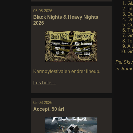
Gl
In
05.08.2026:
Du
Black Nights & Heavy Nights
Dr
2026
Co
Th
Go
To
A 
Go
Ps! Skiv
instrume
Karmøyfestivalen endrer lineup.
Les hele…
05.08.2026:
Accept, 50 år!