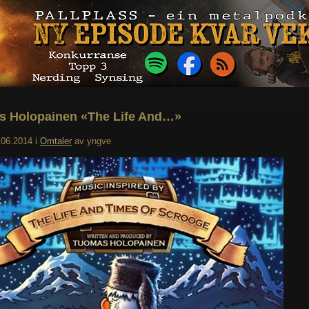
 Holopainen «The Life And…»
.06.2014
i
Omtaler
av
yngve