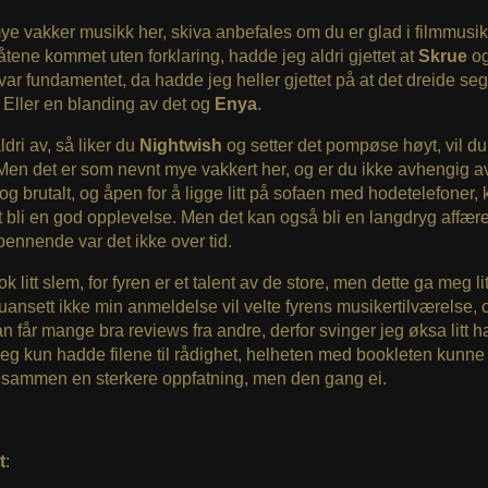
ye vakker musikk her, skiva anbefales om du er glad i filmmusik
tene kommet uten forklaring, hadde jeg aldri gjettet at
Skrue
o
var fundamentet, da hadde jeg heller gjettet på at det dreide s
. Eller en blanding av det og
Enya
.
ldri av, så liker du
Nightwish
og setter det pompøse høyt, vil du
 Men det er som nevnt mye vakkert her, og er du ikke avhengig av
 og brutalt, og åpen for å ligge litt på sofaen med hodetelefoner,
rt bli en god opplevelse. Men det kan også bli en langdryg affære
pennende var det ikke over tid.
k litt slem, for fyren er et talent av de store, men dette ga meg litt
 uansett ikke min anmeldelse vil velte fyrens musikertilværelse, 
an får mange bra reviews fra andre, derfor svinger jeg øksa litt h
jeg kun hadde filene til rådighet, helheten med bookleten kunne
 sammen en sterkere oppfatning, men den gang ei.
t
: