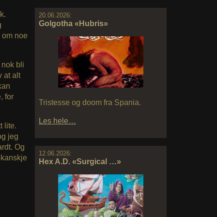
k.
20.06.2026:
Golgotha «Hubris»
g
eg om noe
 nok bli
 at alt
 kan
, for
Tristesse og doom fra Spania.
Les hele…
 lite.
og jeg
ardt. Og
12.06.2026:
 kanskje
Hex A.D. «Surgical …»