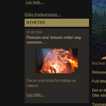
Les hele…
Eldre Konkurranser…
NYHETER
07.08.2026:
Flotsam and Jetsam rotter seg
sammen…
Nuclear 
Releas
Det er snart klart for frislipp av
Full titte
rottene.
Det er i
Les hele…
Ofte sl
Tuoma