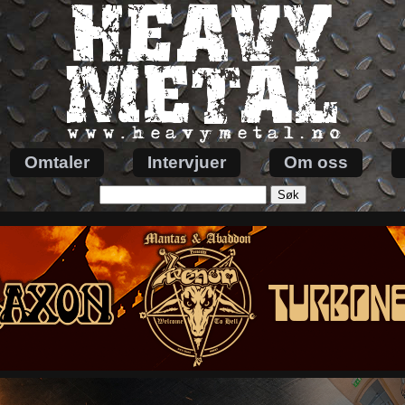
Omtaler
Intervjuer
Om oss
Søk
etter: