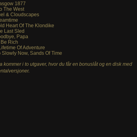
asgow 1877
to The West
el & Cloudscapes
eamtime
ld Heart Of The Klondike
e Last Sled
odbye, Papa
 Be Rich
Lifetime Of Adventure
 Slowly Now, Sands Of Time
a kommer i to utgaver, hvor du får en bonuslåt og en disk med
ntalversjoner.