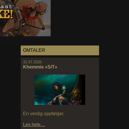
OMTALER
31.07.2026:
Khemmis «S/T»
En verdig oppfølger.
Les hele…