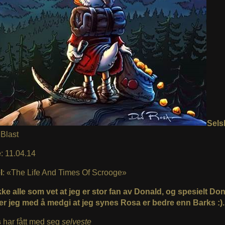
Sels
Blast
e
: 11.04.14
l
: «The Life And Times Of Scrooge»
kke alle som vet at jeg er stor fan av Donald, og spesielt Do
iter jeg med å medgi at jeg synes Rosa er bedre enn Barks :).
s
har fått med seg
selveste