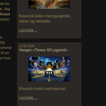
s liv.
te. Jeg
Rosas
Kopervik kaller med gyngende
elsen.
rytmer og melodier.
Les hele…
si
dig
22.06.2026:
å komme
Venger «Times Of Legend»
til en
or hver
Klassisk metal med egenart.
Les hele…