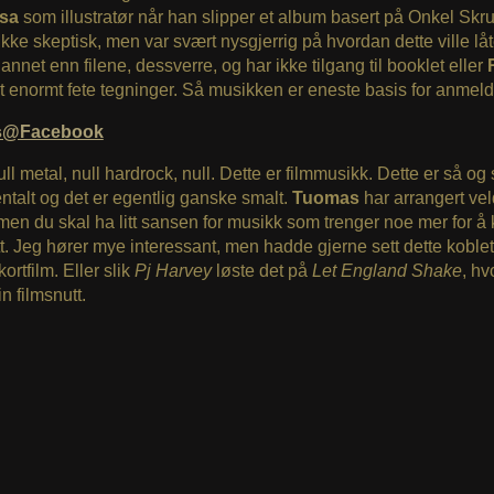
sa
som illustratør når han slipper et album basert på Onkel Skrue
ikke skeptisk, men var svært nysgjerrig på hvordan dette ville lå
 annet enn filene, dessverre, og har ikke tilgang til booklet eller
t enormt fete tegninger. Så musikken er eneste basis for anmeld
s@Facebook
ull metal, null hardrock, null. Dette er filmmusikk. Dette er så og 
ntalt og det er egentlig ganske smalt.
Tuomas
har arrangert vel
 men du skal ha litt sansen for musikk som trenger noe mer for 
rett. Jeg hører mye interessant, men hadde gjerne sett dette koblet 
ortfilm. Eller slik
Pj Harvey
løste det på
Let England Shake
, hv
sin filmsnutt.