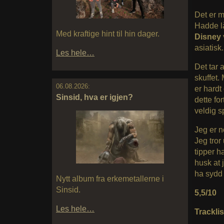
Det er m
Hadde lå
Med kraftige hint til hin dager.
Disney
asiatisk
Les hele…
Det tar a
skuffet.
06.08.2026:
er hardt
Sinsid, hva er igjen?
dette fo
veldig s
Jeg er no
Jeg tror
tipper h
husk at 
ha sydd
Nytt album fra erkemetallerne i
Sinsid.
5,5/10
Les hele…
Tracklis