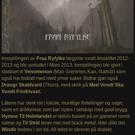
Innspillingen av
Fraa Ryfylke
begynte rundt årsskiftet 2012-
2013 og ble avsluttet i Mars 2013. Innspillingen ble gjort i
studioet til
Venomenon
(Man Gremmes Kan, Nattsòl) som
også har bidratt med med ymse saker. Bidrar gjør også
Draugr Skaldvard
(Thurs), med skrik på
Med Vondt Ska
Vondt Fordrivast.
Låtene har sterk rot i lokale, muntlige fortellinger og sagn,
samt en drikkevise som bør nytes i selskap med godt brygg.
Hymne Til Heimlandet
er delvis basert på en gammel norsk
salme og
Til Strid
lener mer mot black metal, ikke ulikt det
Windir
bedrev i sin tid. All tekst er skrevet på dialekt.