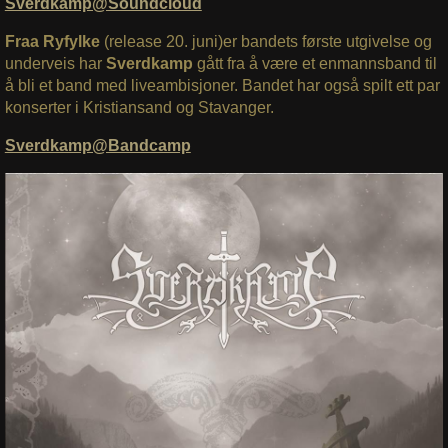
Sverdkamp@Soundcloud
Fraa Ryfylke
(release 20. juni)er bandets første utgivelse og
underveis har
Sverdkamp
gått fra å være et enmannsband til
å bli et band med liveambisjoner. Bandet har også spilt ett par
konserter i Kristiansand og Stavanger.
Sverdkamp@Bandcamp