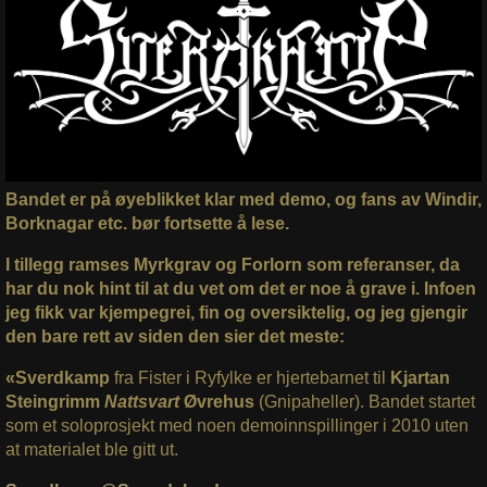
Bandet er på øyeblikket klar med demo, og fans av Windir,
Borknagar etc. bør fortsette å lese.
I tillegg ramses Myrkgrav og Forlorn som referanser, da
har du nok hint til at du vet om det er noe å grave i. Infoen
jeg fikk var kjempegrei, fin og oversiktelig, og jeg gjengir
den bare rett av siden den sier det meste:
«Sverdkamp
fra Fister i Ryfylke er hjertebarnet til
Kjartan
Steingrimm
Nattsvart
Øvrehus
(Gnipaheller). Bandet startet
som et soloprosjekt med noen demoinnspillinger i 2010 uten
at materialet ble gitt ut.