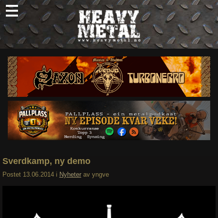
Skip
to
content
Nyheter
Omtaler
Intervjuer
Om oss
Abonner
Søk
etter:
Sverdkamp, ny demo
Postet
13.06.2014
i
Nyheter
av
yngve