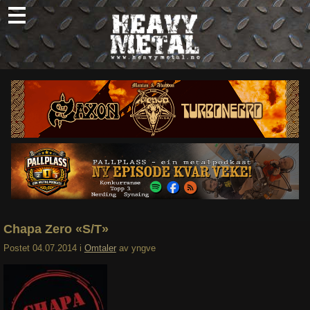
Skip
to
content
Nyheter
Omtaler
Intervjuer
Om oss
Abonner
Søk
etter:
Chapa Zero «S/T»
Postet
04.07.2014
i
Omtaler
av
yngve