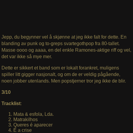
Jepp, du begynner vel å skjønne at jeg ikke falt for dette. En
blanding av punk og to-greps svartegothpop fra 80-tallet.
Masse oooo og aaaa, en del enkle Ramones-aktige riff og vel,
det var ikke så mye mer.
Dette er sikkert et band som er lokalt forankret, muligens
spiller litt gigger nasjonalt, og om de er veldig pågående,
noen jobber utenlands. Men popstjerner tror jeg ikke de blir.
3/10
Tracklist
:
Mata & esfola, Lda.
Matrakilhos
Queres é aparecer
É a crise