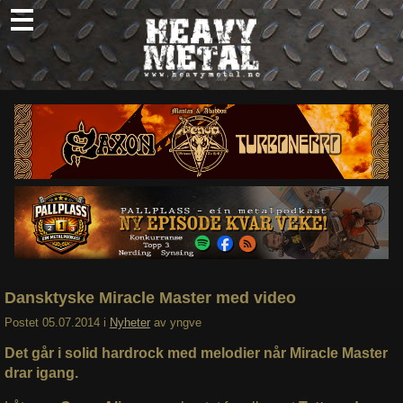
Skip
to
content
Nyheter
Omtaler
Intervjuer
Om oss
Abonner
Søk
etter:
Dansktyske Miracle Master med video
Postet
05.07.2014
i
Nyheter
av
yngve
Det går i solid hardrock med melodier når Miracle Master
drar igang.