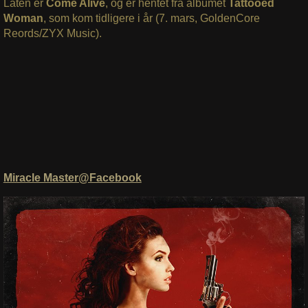
Låten er
Come Alive
, og er hentet fra albumet
Tattooed
Woman
, som kom tidligere i år (7. mars, GoldenCore
Reords/ZYX Music).
Miracle Master@Facebook