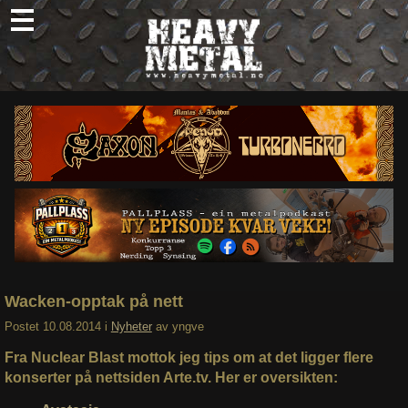
Skip
to
content
Nyheter
Omtaler
Intervjuer
Om oss
Abonner
Søk
etter:
Wacken-opptak på nett
Postet
10.08.2014
i
Nyheter
av
yngve
Fra Nuclear Blast mottok jeg tips om at det ligger flere
konserter på nettsiden Arte.tv. Her er oversikten: