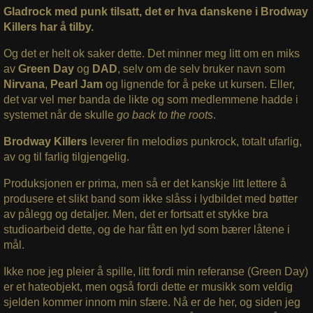
Gladrock med punk tilsatt, det er hva danskene i Brodway
Killers har å tilby.
Og det er helt ok saker dette. Det minner meg litt om en miks
av
Green Day
og
DAD
, selv om de selv bruker navn som
Nirvana
,
Pearl Jam
og lignende for å peke ut kursen. Eller,
det var vel mer banda de likte og som medlemmene hadde i
systemet når de skulle
go back to the roots
.
Brodway Killers
leverer fin melodiøs punkrock, totalt ufarlig,
av og til farlig tilgjengelig.
Produksjonen er prima, men så er det kanskje litt lettere å
produsere et slikt band som ikke slåss i lydbildet med bøtter
av pålegg og detaljer. Men, det er fortsatt et stykke bra
studioarbeid dette, og de har fått en lyd som bærer låtene i
mål.
Ikke noe jeg pleier å spille, litt fordi min referanse (Green Day)
er et hateobjekt, men også fordi dette er musikk som veldig
sjelden kommer innom min sfære. Nå er de her, og siden jeg