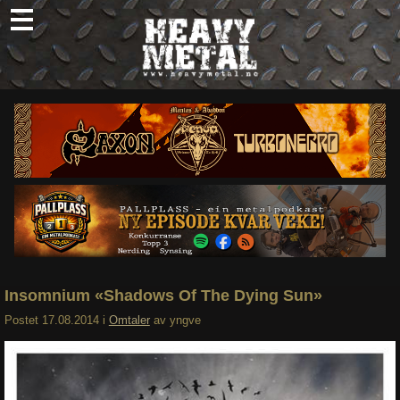
Skip
to
content
Nyheter
Omtaler
Intervjuer
Om oss
Abonner
Søk
etter:
Insomnium «Shadows Of The Dying Sun»
Postet
17.08.2014
i
Omtaler
av
yngve