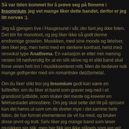
Så var tiden kommet for å prøve seg på finnene i
Insomnium
. jeg vet mange liker dette bandet, derfor er jeg
litt nervøs :).
Jeg så gjengen live i Haugesund i vår, der fant jeg ikke foten.
Det blir for monotont, og jeg liker ikke så godt denne
ensformige growlen. Musikken, med sine moods og følelser,
den liker jeg, men helst med en sterkere kontrast, helst med
renvokal type
Anathema
. En variasjon er etter min mening
nesten litt nødvendig for at en slik skive og et slikt band skal
finne veien helt inn i musikksenteret mitt. Men de bedøver nok
mange gothjenter med sin romantiske dø(d)smetal.
Om du liker slikt tror jeg
Insomium
godt kan være en
fulltreffer. om du liker et band som graver seg ned i et
grandiost lydbilde, som sluker det meste og kreerer en
følelsesladet atmosfære. Om jeg skal sette det litt på spissen
kan det høres ut som om de dveler mye i det samme hele
tiden, de har funnet elementene de vil ha med, og bruker
disse jevnt og trutt. Selv liker jeg mange band som løser
musikken sin slik, men her fikk jeg ikke ståpels som jeg vet